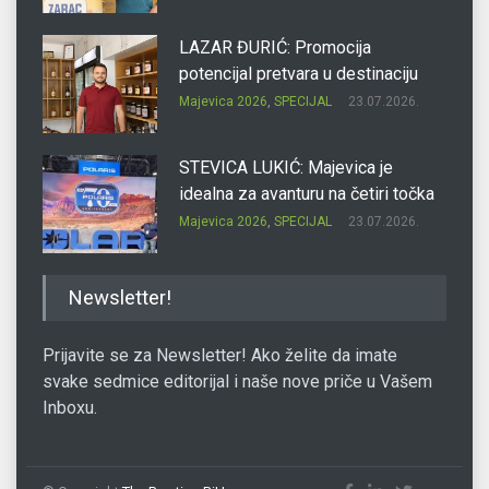
LAZAR ĐURIĆ: Promocija
potencijal pretvara u destinaciju
Majevica 2026
,
SPECIJAL
23.07.2026.
STEVICA LUKIĆ: Majevica je
idealna za avanturu na četiri točka
Majevica 2026
,
SPECIJAL
23.07.2026.
DRAGAN OSTOJIĆ: Moj karakter je
Newsletter!
iskovan na Majevici
Majevica 2026
,
SPECIJAL
23.07.2026.
Prijavite se za Newsletter! Ako želite da imate
svake sedmice editorijal i naše nove priče u Vašem
Inboxu.
SLAĐANA ZGONJANIN: Industrija
sa licem zajednice
Majevica 2026
,
SPECIJAL
23.07.2026.