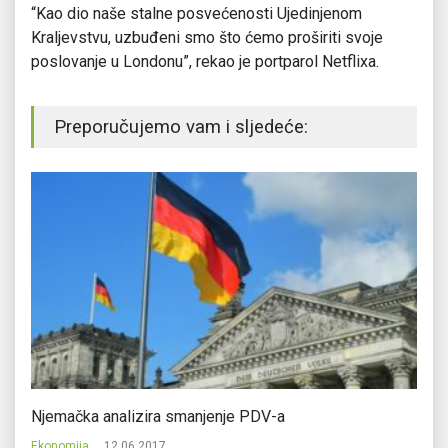
“Kao dio naše stalne posvećenosti Ujedinjenom
Kraljevstvu, uzbuđeni smo što ćemo proširiti svoje
poslovanje u Londonu”, rekao je portparol Netflixa.
Preporučujemo vam i sljedeće:
Njemačka analizira smanjenje PDV-a
Am
pl
Ekonomija
12.06.2017.