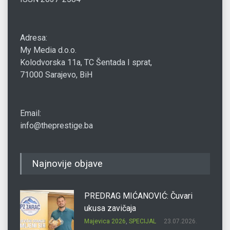
Adresa:
My Media d.o.o.
Kolodvorska 11a, TC Šentada I sprat,
71000 Sarajevo, BiH
Email:
info@theprestige.ba
Najnovije objave
PREDRAG MIĆANOVIĆ: Čuvari
ukusa zavičaja
Majevica 2026
,
SPECIJAL
23.07.2026.