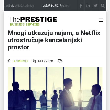
a zavičaja
prije 2 sedmice
LAZAR ĐURIĆ: Promocija potencijal pretvara u destinaciju
☰
BUSINESS SERVICES
Mnogi otkazuju najam, a Netflix
utrostručuje kancelarijski
prostor
Ekonomija
13.10.2020.