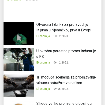
Ek
Otvorena fabrika za proizvodnju
litijuma u Njemačkoj, prva u Evropi
Ekonomija
13.12.2023.
U oktobru porastao promet industrije
u RS
Ekonomija
06.12.2022.
Tri moguća scenarija za približavanje
vrhuncu potražnje za naftom
Ekonomija
09.06.2022.
Slijede velike promjene globalnog