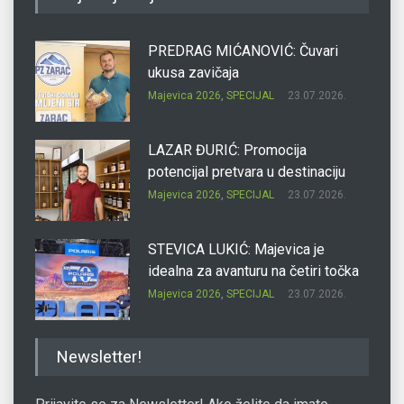
PREDRAG MIĆANOVIĆ: Čuvari
ukusa zavičaja
Majevica 2026
,
SPECIJAL
23.07.2026.
LAZAR ĐURIĆ: Promocija
potencijal pretvara u destinaciju
Majevica 2026
,
SPECIJAL
23.07.2026.
STEVICA LUKIĆ: Majevica je
idealna za avanturu na četiri točka
Majevica 2026
,
SPECIJAL
23.07.2026.
DRAGAN OSTOJIĆ: Moj karakter je
Newsletter!
iskovan na Majevici
Majevica 2026
,
SPECIJAL
23.07.2026.