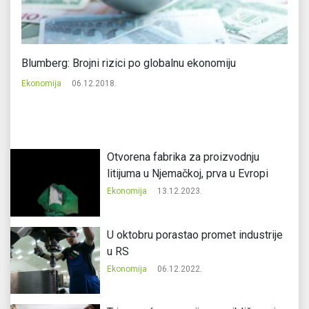
Blumberg: Brojni rizici po globalnu ekonomiju
Br
Ekonomija
06.12.2018.
Ek
Otvorena fabrika za proizvodnju
litijuma u Njemačkoj, prva u Evropi
Ekonomija
13.12.2023.
U oktobru porastao promet industrije
u RS
Ekonomija
06.12.2022.