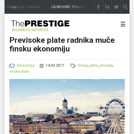
 zavičaja
prije 3 sedmice
LAZAR ĐURIĆ: Promocija potencijal pretvara u destinaciju
☰
BUSINESS SERVICES
Previsoke plate radnika muče
finsku ekonomiju
Ekonomija
14.03.2017.
finska
,
plate
,
privreda
,
visoke plate