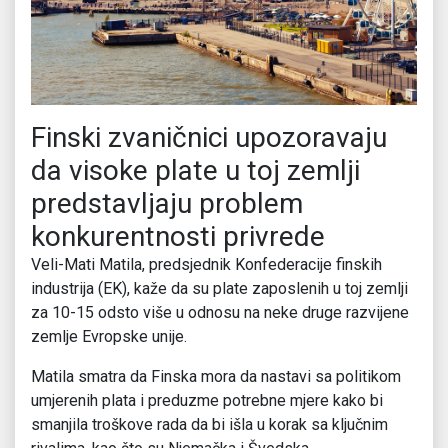
Finski zvaničnici upozoravaju
da visoke plate u toj zemlji
predstavljaju problem
konkurentnosti privrede
Veli-Mati Matila, predsjednik Konfederacije finskih
industrija (EK), kaže da su plate zaposlenih u toj zemlji
za 10-15 odsto više u odnosu na neke druge razvijene
zemlje Evropske unije.
Matila smatra da Finska mora da nastavi sa politikom
umjerenih plata i preduzme potrebne mjere kako bi
smanjila troškove rada da bi išla u korak sa ključnim