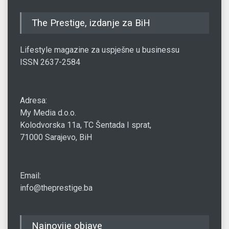
The Prestige, izdanje za BiH
Lifestyle magazine za uspješne u businessu
ISSN 2637-2584
Adresa:
My Media d.o.o.
Kolodvorska 11a, TC Šentada I sprat,
71000 Sarajevo, BiH
Email:
info@theprestige.ba
Najnovije objave