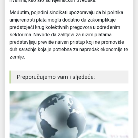
rivalima, kao što su Njemačka i Švedska.
Međutim, pojedini sindikati upozoravaju da bi politika
umjerenosti plata mogla dodatno da zakomplikuje
predstojeći krug kolektivnih pregovora u određenim
sektorima. Navode da zahtjevi za nižim platama
predstavljaju previše naivan pristup koji ne promoviše
duh saradnje koja je potrebna za napredak ekonomije te
zemlje.
Preporučujemo vam i sljedeće: