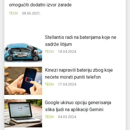
omogućiti dodatni izvor zarade
te
TECH
08.06.2021.
TE
Stellantis radi na baterijama koje ne
sadrže litijum
TECH
18.04.2024.
Kinezi napravili bateriju zbog koje
nećete morati puniti telefon
TECH
17.04.2024.
Google ukinuo opciju generisanja
slika ljudi na aplikaciji Gemini
TECH
04.03.2024.