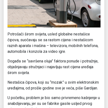
Potrošači širom svijeta, usled globalne nestašice
čipova, suočavaju se sa rastom cijena i nestašicom
raznih aparata i mašina – televizora, mobilnih telefona,
automobila i konzola za video igre.
Događa se “savršena oluja” faktora ponude i potražnje,
objašnjavaju stručnjaci i najavljuju rast cijena uređaja
širom svijeta.
Nestašica čipova, koji su “mozak” u svim elektronskim
uređajima, od prošle godine sve je veća, piše Gardijan.
U početku, problem je bio samo privremeno kašnjenje u
snabdijevanju, jer su se fabrike gasile usljed prvog