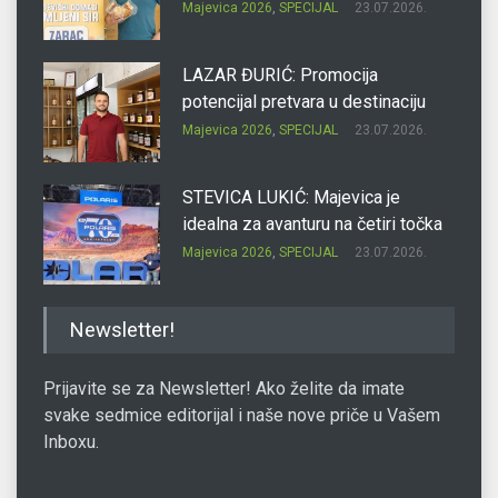
Majevica 2026
,
SPECIJAL
23.07.2026.
LAZAR ĐURIĆ: Promocija
potencijal pretvara u destinaciju
Majevica 2026
,
SPECIJAL
23.07.2026.
STEVICA LUKIĆ: Majevica je
idealna za avanturu na četiri točka
Majevica 2026
,
SPECIJAL
23.07.2026.
DRAGAN OSTOJIĆ: Moj karakter je
Newsletter!
iskovan na Majevici
Majevica 2026
,
SPECIJAL
23.07.2026.
Prijavite se za Newsletter! Ako želite da imate
svake sedmice editorijal i naše nove priče u Vašem
Inboxu.
SLAĐANA ZGONJANIN: Industrija
sa licem zajednice
Majevica 2026
,
SPECIJAL
23.07.2026.