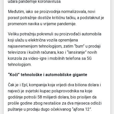
udara pandemije koronavirusa.
Međutim, iako se proizvodnja normalizovala, novi
porast potražnje dostiže kritičnu tačku, a podstaknut je
promenom navika u vrijeme pandemije.
Veliku potražnju pokrenuli su proizvođači automobila
koji ulažu u električna vozila opremljena
najsavremenijom tehnologijom, zatim “bum” u prodaji
televizora i kućnih računara, kao i “lansiranje” novih
konzola za video-igre i mobilnih telefona sa 5G
tehnologijom.
“Koči” tehnološke i automobilske gigante
Čak je i Epl, kompanija koja vrijedi dva biliona dolara i
najveći je svjetski kupac poluprovodnika na koje
godišnje potroši 58 milijardi dolara, bio prisiljen da
prošle godine zbog nestašice za dva mjeseca odloži
puštanje u prodaju dugo očekivanog “ajfona 12”.