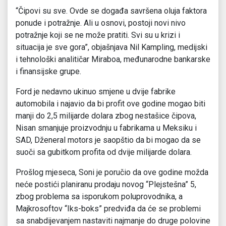
“Čipovi su sve. Ovde se događa savršena oluja faktora
ponude i potražnje. Ali u osnovi, postoji novi nivo
potražnje koji se ne može pratiti. Svi su u krizi i
situacija je sve gora”, objašnjava Nil Kampling, medijski
i tehnološki analitičar Miraboa, međunarodne bankarske
i finansijske grupe.
Ford je nedavno ukinuo smjene u dvije fabrike
automobila i najavio da bi profit ove godine mogao biti
manji do 2,5 milijarde dolara zbog nestašice čipova,
Nisan smanjuje proizvodnju u fabrikama u Meksiku i
SAD, Dženeral motors je saopštio da bi mogao da se
suoči sa gubitkom profita od dvije milijarde dolara.
Prošlog mjeseca, Soni je poručio da ove godine možda
neće postići planiranu prodaju novog “Plejstešna” 5,
zbog problema sa isporukom poluprovodnika, a
Majkrosoftov “Iks-boks” predviđa da će se problemi
sa snabdijevanjem nastaviti najmanje do druge polovine