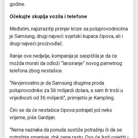
godine.
Očekujte skuplja vozila i telefone
Međutim, najizrazitiji primjer krize sa poluprovodnicima
je Samsung, drugi najveći svjetski kupaca čipova, ali i
drugi najveći proizvođač.
Ranije ove nedjelje, kompanija je saopštila je da će
možda morati da odloži “lansiranje” novog pametnog
telefona zbog nestašice.
“Nevjerovatno je da Samsung drugima proda
poluprovodnike za 56 milijardi dolara, a sam ih troši u
vrijednosti od 36 milijardi”, primijetio je Kampling.
Čini se da će nestašica čipova potrajati još neko
vrijeme, piše Gardijan.
“Nema naznaka da ponuda sustiže potražnju ili da se
potražnja smanjuje, dok cene rastu. Ovo će ljudi osjetiti i