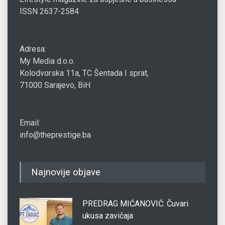
ISSN 2637-2584
Adresa:
My Media d.o.o.
Kolodvorska 11a, TC Šentada I sprat,
71000 Sarajevo, BiH
Email:
info@theprestige.ba
Najnovije objave
PREDRAG MIĆANOVIĆ: Čuvari
ukusa zavičaja