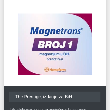
The Prestige, izdanje za BiH
Lifestyle magazine za uspješne u businessu