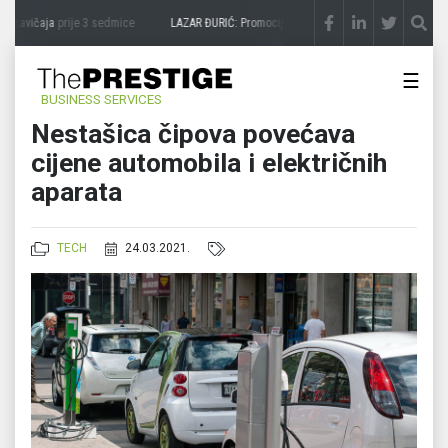
 zavičaja
prije 3 sedmice
LAZAR ĐURIĆ: Promocija potencijal pretvara u destinaciju
p
☰
BUSINESS SERVICES
Nestašica čipova povećava
cijene automobila i električnih
aparata
TECH
24.03.2021.