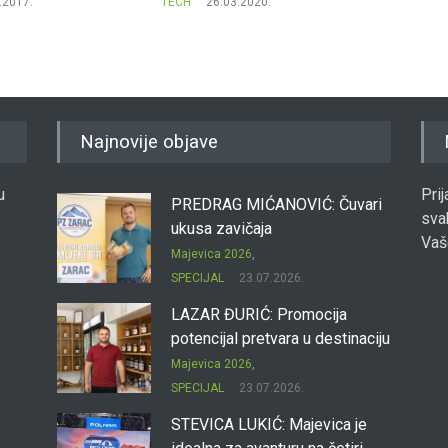
.2017.
TECH
26.03.2020.
TECH
Najnovije objave
u
Pri
PREDRAG MIĆANOVIĆ: Čuvari
sva
ukusa zavičaja
Vaš
Majevica 2026
,
SPECIJAL
23.07.2026.
LAZAR ĐURIĆ: Promocija
potencijal pretvara u destinaciju
Majevica 2026
,
SPECIJAL
23.07.2026.
STEVICA LUKIĆ: Majevica je