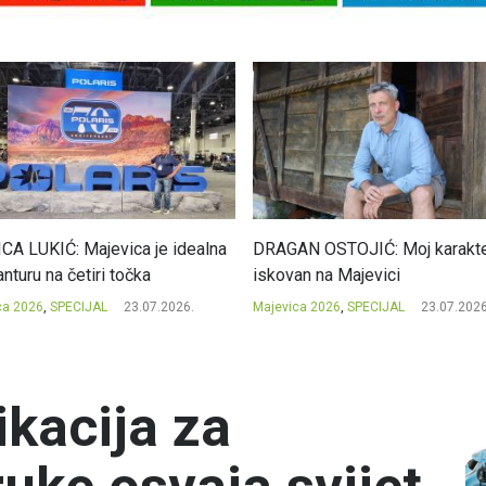
CA LUKIĆ: Majevica je idealna
DRAGAN OSTOJIĆ: Moj karakte
nturu na četiri točka
iskovan na Majevici
ca 2026
,
SPECIJAL
23.07.2026.
Majevica 2026
,
SPECIJAL
23.07.2026
ikacija za