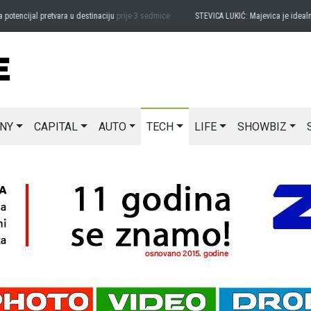
ncijal pretvara u destinaciju
prije 3 sedmice
STEVICA LUKIĆ: Majevica je idealna za
NY
CAPITAL
AUTO
TECH
LIFE
SHOWBIZ