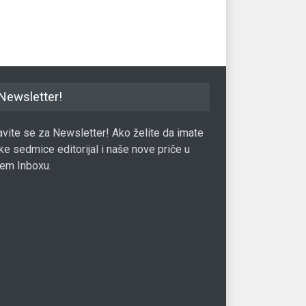
30.07.2020.
TECH
01.07.2017.
Newsletter!
javite se za Newsletter! Ako želite da imate
ke sedmice editorijal i naše nove priče u
em Inboxu.