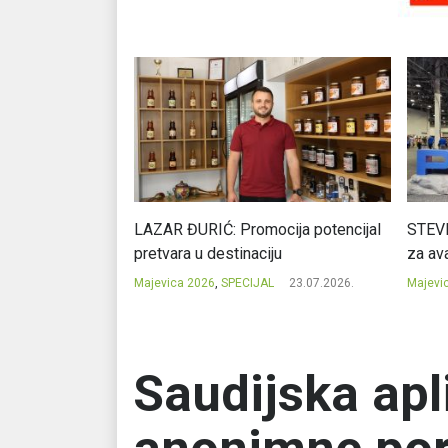
Ć: Čuvari ukusa
LAZAR ĐURIĆ: Promocija potencijal
STEVI
pretvara u destinaciju
za ava
23.07.2026.
Majevica 2026
,
SPECIJAL
23.07.2026.
Majevi
Saudijska apl