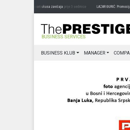
RAG MIĆANOVIĆ: Čuvari ukusa zavičaja
prije 3 sedmice
LAZAR ĐURIĆ: Promocija pote
BUSINESS SERVICES
BUSINESS KLUB
MANAGER
COMPA