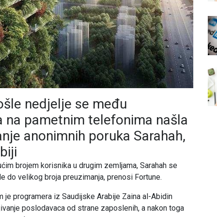
ošle nedjelje se među
ma na pametnim telefonima našla
vanje anonimnih poruka Sarahah,
iji
ućim brojem korisnika u drugim zemljama, Sarahah se
e do velikog broja preuzimanja, prenosi Fortune.
 je programera iz Saudijske Arabije Zaina al-Abidin
njivanje poslodavaca od strane zaposlenih, a nakon toga