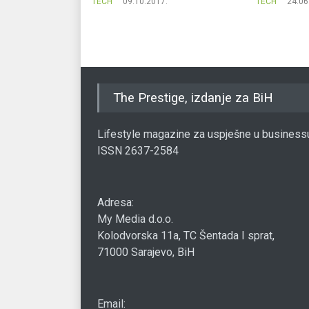
.
TECH
09.10.2017.
TECH
24.06
The Prestige, izdanje za BiH
Lifestyle magazine za uspješne u business
ISSN 2637-2584
Adresa:
My Media d.o.o.
Kolodvorska 11a, TC Šentada I sprat,
71000 Sarajevo, BiH
Email: