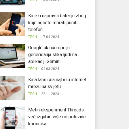
Kinezi napravili bateriju zbog
koje nećete morati puniti
telefon
TECH
17.04.2024.
Google ukinuo opciju
generisanja slika ljudi na
aplikaciji Gemini
TECH
04.03.2024.
Kina lansirala najbržu internet
mrežu na svijetu
TECH
22.11.2023.
Metin eksperiment Threads
već izgubio više od polovine
korisnika