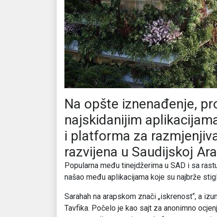
Na opšte iznenađenje, pr
najskidanijim aplikacija
i platforma za razmjenji
razvijena u Saudijskoj Arab
Popularna među tinejdžerima u SAD i sa rast
našao među aplikacijama koje su najbrže stigl
Sarahah na arapskom znači „iskrenost“, a izum
Tavfika. Počelo je kao sajt za anonimno ocje