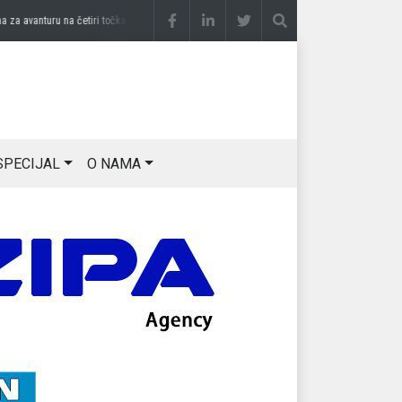
 avanturu na četiri točka
prije 3 sedmice
DRAGAN OSTOJIĆ: Moj karakter je iskovan 
SPECIJAL
O NAMA