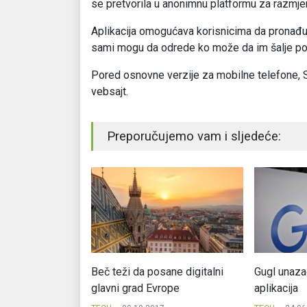
se pretvorila u anonimnu platformu za razmje
Aplikacija omogućava korisnicima da pronađu l
sami mogu da odrede ko može da im šalje por
Pored osnovne verzije za mobilne telefone, S
vebsajt.
Preporučujemo vam i sljedeće:
aje izvor
Beč teži da posane digitalni
Gugl unazad
glavni grad Evrope
aplikacija