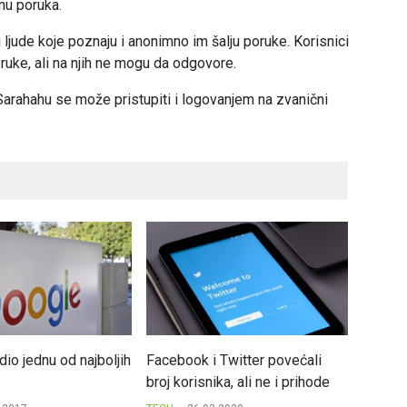
nu poruka.
jude koje poznaju i anonimno im šalju poruke. Korisnici
uke, ali na njih ne mogu da odgovore.
arahahu se može pristupiti i logovanjem na zvanični
io jednu od najboljih
Facebook i Twitter povećali
Stiže n
broj korisnika, ali ne i prihode
dovolj