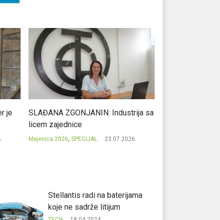
r je
SLAĐANA ZGONJANIN: Industrija sa
NIKOLA GAVRIĆ: L
licem zajednice
regionalni uspje
.
Majevica 2026
,
SPECIJAL
23.07.2026.
Majevica 2026
,
SPEC
Stellantis radi na baterijama
koje ne sadrže litijum
TECH
18.04.2024.