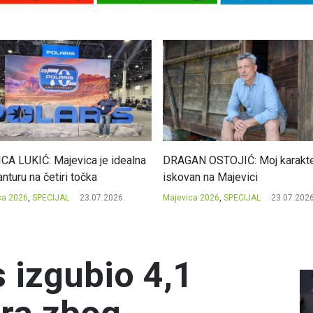
CA LUKIĆ: Majevica je idealna
DRAGAN OSTOJIĆ: Moj karakte
nturu na četiri točka
iskovan na Majevici
ca 2026
,
SPECIJAL
23.07.2026.
Majevica 2026
,
SPECIJAL
23.07.2026
 izgubio 4,1