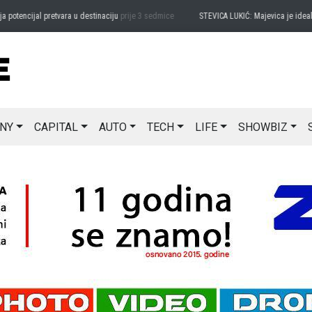
encijal pretvara u destinaciju
prije 3 sedmice
STEVICA LUKIĆ: Majevica je idealna z
NY
CAPITAL
AUTO
TECH
LIFE
SHOWBIZ