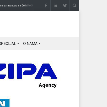
a avanturu na četiri točka
prije 3 sedmice
DRAGAN OSTOJIĆ: Moj karakter je iskovan
SPECIJAL
O NAMA