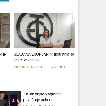
r je
SLAĐANA ZGONJANIN: Industrija sa
NIKOLA GAVRIĆ: L
licem zajednice
regionalni uspje
.
Majevica 2026
,
SPECIJAL
23.07.2026.
Majevica 2026
,
SPEC
TikTok objavio ogromno
povećanje prihoda
Finansije
15.04.2024.