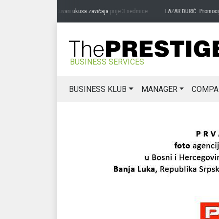
DRAG MIĆANOVIĆ: Čuvari ukusa zavičaja
prije 3 sedmice
LAZAR ĐURIĆ: Promocija pot
BUSINESS SERVICES
BUSINESS KLUB
MANAGER
COMPA