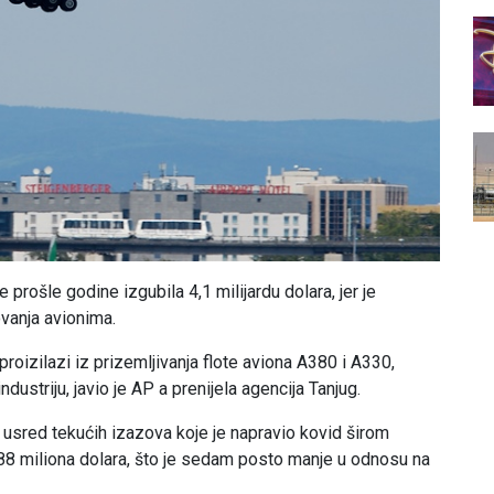
prošle godine izgubila 4,1 milijardu dolara, jer je
vanja avionima.
proizilazi iz prizemljivanja flote aviona A380 i A330,
dustriju, javio je AP a prenijela agencija Tanjug.
 usred tekućih izazova koje je napravio kovid širom
 288 miliona dolara, što je sedam posto manje u odnosu na