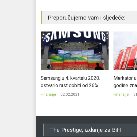
Preporučujemo vam i sljedeće:
rila 288 hiljada
Samsung u 4. kvartalu 2020.
Merkator u 
i
ostvario rast dobiti od 26%
godine zna
2016.
Finansije
02.02.2021.
Finansije
01
The Prestige, izdanje za BiH