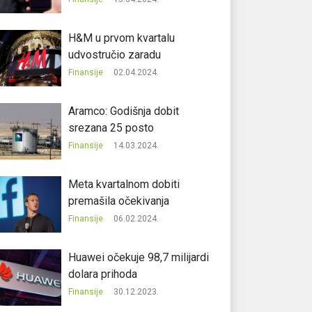
H&M u prvom kvartalu
udvostručio zaradu
Finansije
02.04.2024.
Aramco: Godišnja dobit
srezana 25 posto
Finansije
14.03.2024.
Meta kvartalnom dobiti
premašila očekivanja
Finansije
06.02.2024.
Huawei očekuje 98,7 milijardi
dolara prihoda
Finansije
30.12.2023.