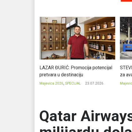
Ć: Čuvari ukusa
LAZAR ĐURIĆ: Promocija potencijal
STEVI
pretvara u destinaciju
za ava
23.07.2026.
Majevica 2026
,
SPECIJAL
23.07.2026.
Majevi
Qatar Airways