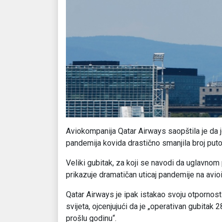
Aviokompanija Qatar Airways saopštila je da je 
pandemija kovida drastično smanjila broj puto
Veliki gubitak, za koji se navodi da uglavnom 
prikazuje dramatičan uticaj pandemije na avioin
Qatar Airways je ipak istakao svoju otpornost
svijeta, ojcenjujući da je „operativan gubitak
prošlu godinu“.