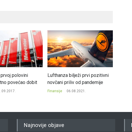
prvoj polovini
Lufthanza bilježi prvi pozitivni
Apple 
tno povećao dobit
novčani priliv od pandemije
vrijedn
.09.2017.
Finansije
06.08.2021.
Finansij
Najnovije objave