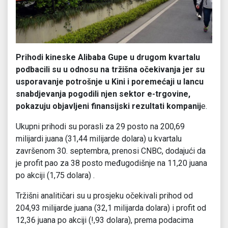
Prihodi kineske Alibaba Gupe u drugom kvartalu
podbacili su u odnosu na tržišna očekivanja jer su
usporavanje potrošnje u Kini i poremećaji u lancu
snabdjevanja pogodili njen sektor e-trgovine,
pokazuju objavljeni finansijski rezultati kompanij
e.
Ukupni prihodi su porasli za 29 posto na 200,69
milijardi juana (31,44 milijarde dolara) u kvartalu
završenom 30. septembra, prenosi CNBC, dodajući da
je profit pao za 38 posto međugodišnje na 11,20 juana
po akciji (1,75 dolara) .
Tržišni analitičari su u prosjeku očekivali prihod od
204,93 milijarde juana (32,1 milijarda dolara) i profit od
12,36 juana po akciji (!,93 dolara), prema podacima