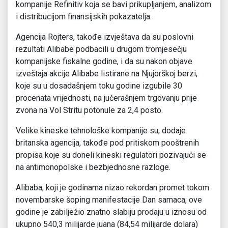
kompanije Refinitiv koja se bavi prikupljanjem, analizom
i distribucijom finansijskih pokazatelja.
Agencija Rojters, takođe izvještava da su poslovni
rezultati Alibabe podbacili u drugom tromjesečju
kompanijske fiskalne godine, i da su nakon objave
izveštaja akcije Alibabe listirane na Njujorškoj berzi,
koje su u dosadašnjem toku godine izgubile 30
procenata vrijednosti, na jučerašnjem trgovanju prije
zvona na Vol Stritu potonule za 2,4 posto.
Velike kineske tehnološke kompanije su, dodaje
britanska agencija, takođe pod pritiskom pooštrenih
propisa koje su doneli kineski regulatori pozivajući se
na antimonopolske i bezbjednosne razloge.
Alibaba, koji je godinama nizao rekordan promet tokom
novembarske šoping manifestacije Dan samaca, ove
godine je zabilježio znatno slabiju prodaju u iznosu od
ukupno 540,3 milijarde juana (84,54 milijarde dolara)