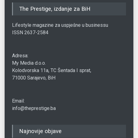
The Prestige, izdanje za BiH
Lifestyle magazine za uspješne u businessu
ISSN 2637-2584
Adresa:
My Media d.o.o.
Kolodvorska 11a, TC Šentada I sprat,
71000 Sarajevo, BiH
Email:
info@theprestige.ba
Najnovije objave