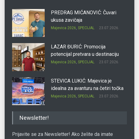
PREDRAG MIĆANOVIĆ: Čuvari
ukusa zavičaja
Majevica 2026
,
SPECIJAL
23.07.2026.
LAZAR ĐURIĆ: Promocija
potencijal pretvara u destinaciju
Majevica 2026
,
SPECIJAL
23.07.2026.
STEVICA LUKIĆ: Majevica je
idealna za avanturu na četiri točka
Majevica 2026
,
SPECIJAL
23.07.2026.
DRAGAN OSTOJIĆ: Moj karakter je
Newsletter!
iskovan na Majevici
Majevica 2026
,
SPECIJAL
23.07.2026.
Prijavite se za Newsletter! Ako želite da imate