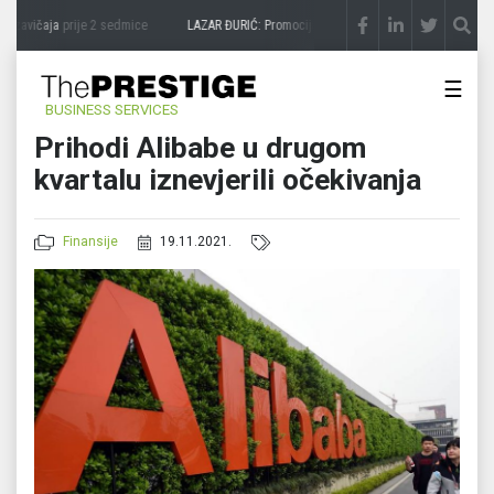
 zavičaja
prije 2 sedmice
LAZAR ĐURIĆ: Promocija potencijal pretvara u destinaciju
p
☰
BUSINESS SERVICES
Prihodi Alibabe u drugom
kvartalu iznevjerili očekivanja
Finansije
19.11.2021.