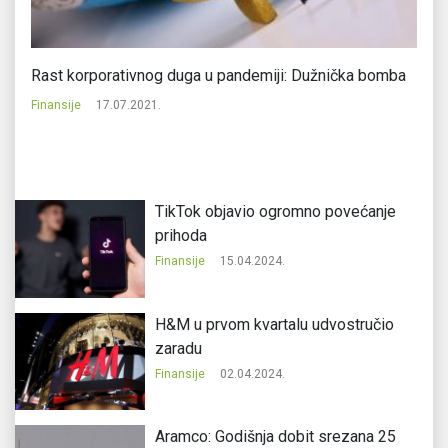
Rast korporativnog duga u pandemiji: Dužnička bomba
10
do
Finansije
17.07.2021.
Fi
TikTok objavio ogromno povećanje
prihoda
Finansije
15.04.2024.
H&M u prvom kvartalu udvostručio
zaradu
Finansije
02.04.2024.
Aramco: Godišnja dobit srezana 25