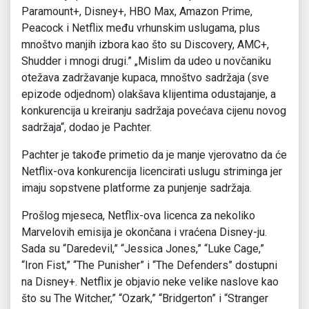
Paramount+, Disney+, HBO Max, Amazon Prime,
Peacock i Netflix među vrhunskim uslugama, plus
mnoštvo manjih izbora kao što su Discovery, AMC+,
Shudder i mnogi drugi.” „Mislim da udeo u novčaniku
otežava zadržavanje kupaca, mnoštvo sadržaja (sve
epizode ​​odjednom) olakšava klijentima odustajanje, a
konkurencija u kreiranju sadržaja povećava cijenu novog
sadržaja“, dodao je Pachter.
Pachter je takođe primetio da je manje vjerovatno da će
Netflix-ova konkurencija licencirati uslugu striminga jer
imaju sopstvene platforme za punjenje sadržaja.
Prošlog mjeseca, Netflix-ova licenca za nekoliko
Marvelovih emisija je okončana i vraćena Disney-ju.
Sada su “Daredevil,” “Jessica Jones,” “Luke Cage,”
“Iron Fist,” “The Punisher” i “The Defenders” dostupni
na Disney+. Netflix je objavio neke velike naslove kao
što su The Witcher,” “Ozark,” “Bridgerton” i “Stranger