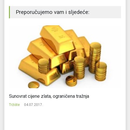
Preporučujemo vam i sljedeće:
Sunovrat cijene zlata, ograničena tražnja
Gl
g
Tržište
04.07.2017.
Tr