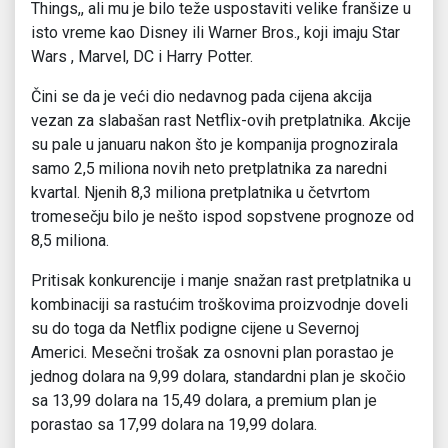
Things,, ali mu je bilo teže uspostaviti velike franšize u
isto vreme kao Disney ili Warner Bros., koji imaju Star
Wars , Marvel, DC i Harry Potter.
Čini se da je veći dio nedavnog pada cijena akcija
vezan za slabašan rast Netflix-ovih pretplatnika. Akcije
su pale u januaru nakon što je kompanija prognozirala
samo 2,5 miliona novih neto pretplatnika za naredni
kvartal. Njenih 8,3 miliona pretplatnika u četvrtom
tromesečju bilo je nešto ispod sopstvene prognoze od
8,5 miliona.
Pritisak konkurencije i manje snažan rast pretplatnika u
kombinaciji sa rastućim troškovima proizvodnje doveli
su do toga da Netflix podigne cijene u Severnoj
Americi. Mesečni trošak za osnovni plan porastao je
jednog dolara na 9,99 dolara, standardni plan je skočio
sa 13,99 dolara na 15,49 dolara, a premium plan je
porastao sa 17,99 dolara na 19,99 dolara.