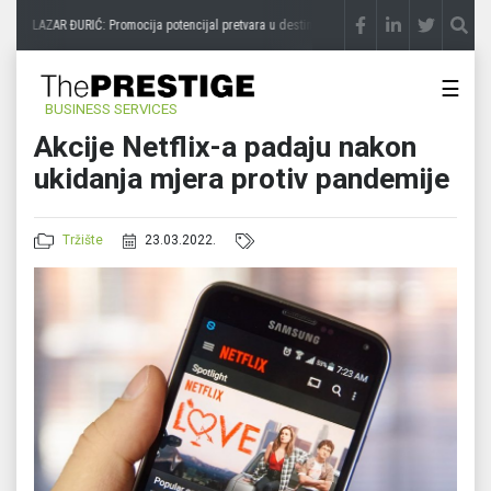
LAZAR ĐURIĆ: Promocija potencijal pretvara u destinaciju
prije 3 sedmice
STEVIC
☰
BUSINESS SERVICES
Akcije Netflix-a padaju nakon
ukidanja mjera protiv pandemije
Tržište
23.03.2022.