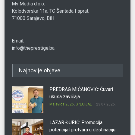
My Media d.o.o.
Kolodvorska 11a, TC Šentada I sprat,
71000 Sarajevo, BiH
Email:
info@theprestige.ba
Najnovije objave
PREDRAG MIĆANOVIĆ: Čuvari
ukusa zavičaja
Majevica 2026
,
SPECIJAL
23.07.2026.
LAZAR ĐURIĆ: Promocija
potencijal pretvara u destinaciju