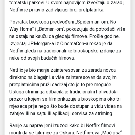
tematski parkovi. U svom najnovijem izveštaju o zaradi,
Netflix je prijavio zadivljujući broj pretplatnika.
Povratak bioskopa predvođeni „Spiderman-om: No
Way Home“ i „Batman-om“, pokazujuju da potrošači više
ne ostaju na kauču da gledaju filmove. Prošle godine,
izvještaj JPMorgan-a iz CinemaCon-a rekao je da
Netflix gleda na tradicionalnije bioskopsko izdanje za
neke od svojih budućih filmova.
Netflix je bio manje zainteresovan za zaradu novca
direktno na blagajni, a više zainteresovan da svojim
pretplatnicima pruži sadržaj što je to pre moguće.
Usluga striminga odbacila je tradicionalni holivudski
prozor u kojem se film prikazuje u bioskopima oko tri
mjeseca prije nego što bude dostupan u vidu videa na
zahtjev ili na sajtu ili aplikaciji servisa za striming.
Ranije su napravljeni izuzeci kako bi Netflix filmovi
mogli da se takmiče za Oskara. Netflix-ova „Moć psa“