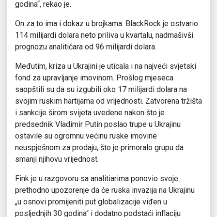
godina“, rekao je.
On za to ima i dokaz u brojkama. BlackRock je ostvario
114 milijardi dolara neto priliva u kvartalu, nadmašivši
prognozu analitičara od 96 milijardi dolara.
Međutim, kriza u Ukrajini je uticala i na najveći svjetski
fond za upravljanje imovinom. Prošlog mjeseca
saopštili su da su izgubili oko 17 milijardi dolara na
svojim ruskim hartijama od vrijednosti. Zatvorena tržišta
i sankcije širom svijeta uvedene nakon što je
predsednik Vladimir Putin poslao trupe u Ukrajinu
ostavile su ogromnu većinu ruske imovine
neuspješnom za prodaju, što je primoralo grupu da
smanji njihovu vrijednost.
Fink je u razgovoru sa analitiarima ponovio svoje
prethodno upozorenje da će ruska invazija na Ukrajinu
„u osnovi promijeniti put globalizacije viđen u
posljednjih 30 godina“ i dodatno podstaći inflaciju