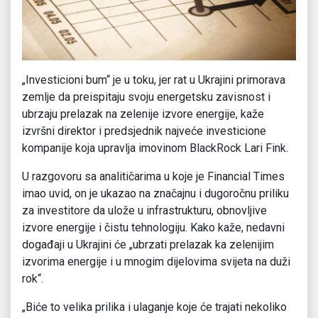
„Investicioni bum“ je u toku, jer rat u Ukrajini primorava
zemlje da preispitaju svoju energetsku zavisnost i
ubrzaju prelazak na zelenije izvore energije, kaže
izvršni direktor i predsjednik najveće investicione
kompanije koja upravlja imovinom BlackRock Lari Fink.
U razgovoru sa analitičarima u koje je Financial Times
imao uvid, on je ukazao na značajnu i dugoročnu priliku
za investitore da ulože u infrastrukturu, obnovljive
izvore energije i čistu tehnologiju. Kako kaže, nedavni
događaji u Ukrajini će „ubrzati prelazak ka zelenijim
izvorima energije i u mnogim dijelovima svijeta na duži
rok“.
„Biće to velika prilika i ulaganje koje će trajati nekoliko