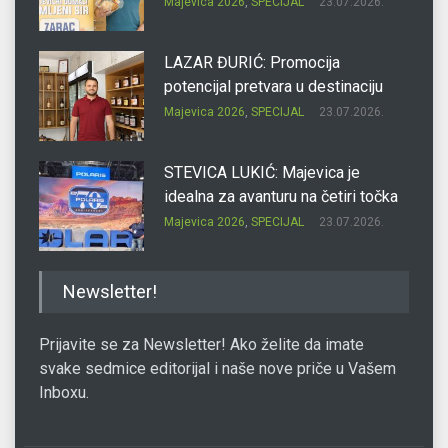
Majevica 2026
,
SPECIJAL
23.07.2026.
LAZAR ĐURIĆ: Promocija
potencijal pretvara u destinaciju
Majevica 2026
,
SPECIJAL
23.07.2026.
STEVICA LUKIĆ: Majevica je
idealna za avanturu na četiri točka
Majevica 2026
,
SPECIJAL
23.07.2026.
DRAGAN OSTOJIĆ: Moj karakter je
Newsletter!
iskovan na Majevici
Majevica 2026
,
SPECIJAL
23.07.2026.
Prijavite se za Newsletter! Ako želite da imate
svake sedmice editorijal i naše nove priče u Vašem
Inboxu.
SLAĐANA ZGONJANIN: Industrija
sa licem zajednice
Majevica 2026
,
SPECIJAL
23.07.2026.