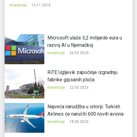
Investicije
13.11.2019.
In
Microsoft ulaže 3,2 milijarde eura u
razvoj AI u Njemačkoj
Investicije
26.03.2024.
RiTE Ugljevik započinje izgradnju
fabrike gipsanih ploča
Investicije
22.05.2023.
Najveća narudžba u istoriji: Turkish
Airlines će naručiti 600 novih aviona
Investicije
18.05.2023.