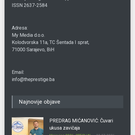
ISSN 2637-2584
Adresa:
My Media d.o.o.
Kolodvorska 11a, TC Šentada I sprat,
71000 Sarajevo, BiH
Email:
info@theprestige.ba
Najnovije objave
PREDRAG MIĆANOVIĆ: Čuvari
ukusa zavičaja