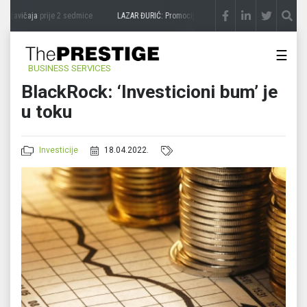
 zavičaja
prije 2 sedmice
LAZAR ĐURIĆ: Promocija potencijal pretvara u destinaciju
p
☰
BUSINESS SERVICES
BlackRock: ‘Investicioni bum’ je
u toku
Investicije
18.04.2022.