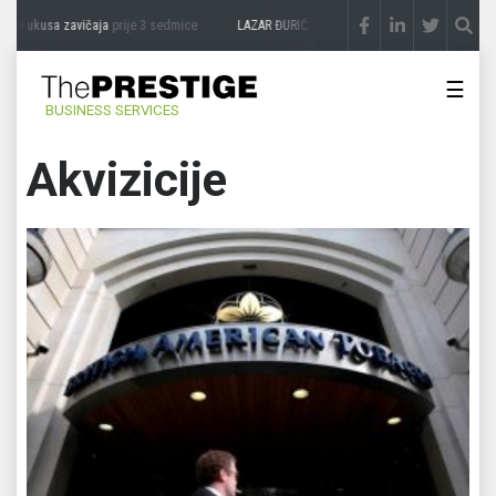
usa zavičaja
prije 3 sedmice
LAZAR ĐURIĆ: Promocija potencijal pretvara u destinac
☰
BUSINESS SERVICES
Akvizicije