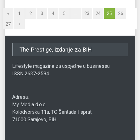
«
1
2
3
4
5
…
23
24
25
26
27
»
The Prestige, izdanje za BiH
Lifestyle magazine za uspješne u businessu
ISSN 2637-2584
Adresa:
My Media d.o.o.
Kolodvorska 11a, TC Šentada I sprat,
71000 Sarajevo, BiH