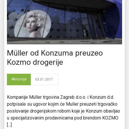
Müller od Konzuma preuzeo
Kozmo drogerije
Akvizicije
03.01.2017.
Kompanije Müller trgovina Zagreb d.o.o. i Konzum d.d.
potpisale su ugovor kojim će Muller preuzeti trgovačko
poslovanje drogerijskom robom koje je Konzum obavljao
u specijalizovanim prodavnicama pod brendom KOZMO
[...]