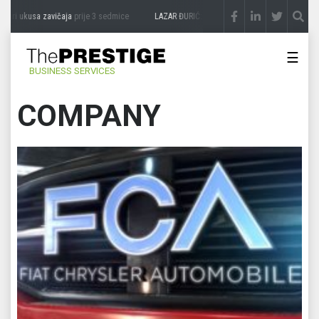
kusa zavičaja
prije 3 sedmice
LAZAR ĐURIĆ: Promocija potencijal pretvara u destina
☰
BUSINESS SERVICES
COMPANY