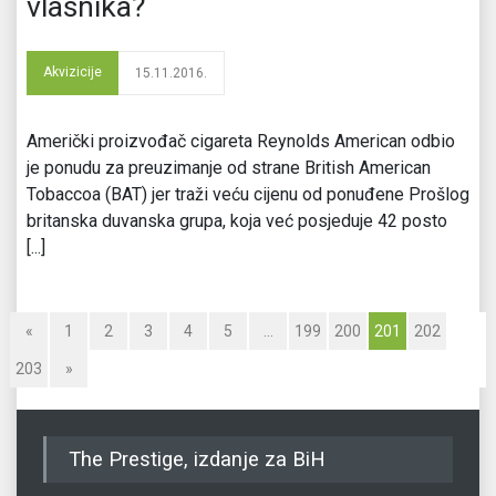
vlasnika?
Akvizicije
15.11.2016.
Američki proizvođač cigareta Reynolds American odbio
je ponudu za preuzimanje od strane British American
Tobaccoa (BAT) jer traži veću cijenu od ponuđene Prošlog
britanska duvanska grupa, koja već posjeduje 42 posto
[...]
«
1
2
3
4
5
…
199
200
201
202
203
»
The Prestige, izdanje za BiH