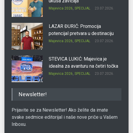
ukusa zavičaja
Majevica 2026
,
SPECIJAL
23.07.2026.
LAZAR ĐURIĆ: Promocija
potencijal pretvara u destinaciju
Majevica 2026
,
SPECIJAL
23.07.2026.
STEVICA LUKIĆ: Majevica je
idealna za avanturu na četiri točka
Majevica 2026
,
SPECIJAL
23.07.2026.
DRAGAN OSTOJIĆ: Moj karakter je
Newsletter!
iskovan na Majevici
Majevica 2026
,
SPECIJAL
23.07.2026.
Prijavite se za Newsletter! Ako želite da imate
svake sedmice editorijal i naše nove priče u Vašem
Inboxu.
SLAĐANA ZGONJANIN: Industrija
sa licem zajednice