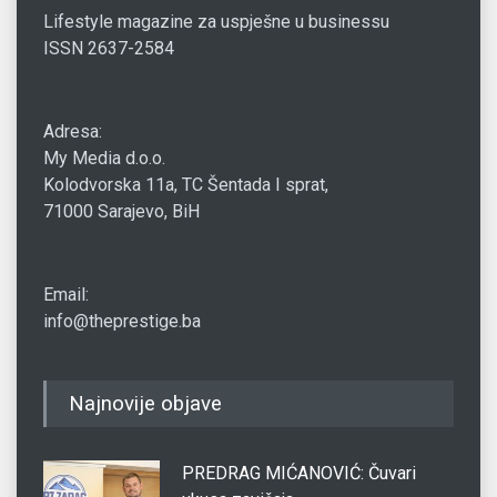
Lifestyle magazine za uspješne u businessu
ISSN 2637-2584
Adresa:
My Media d.o.o.
Kolodvorska 11a, TC Šentada I sprat,
71000 Sarajevo, BiH
Email:
info@theprestige.ba
Najnovije objave
PREDRAG MIĆANOVIĆ: Čuvari