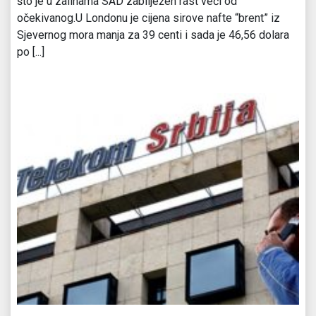
što je u zalihama SAD zabilježen rast veći od
očekivanog.U Londonu je cijena sirove nafte “brent” iz
Sjevernog mora manja za 39 centi i sada je 46,56 dolara
po [...]