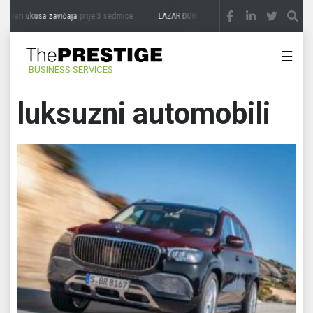
 ukusa zavičaja
prije 3 sedmice
LAZAR ĐURIĆ: Promocija potencijal pretvara u desti
☰
BUSINESS SERVICES
luksuzni automobili