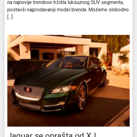
na najnovije trendove tržišta luksuznog SUV segmenta,
postavši najprodavaniji model brenda. Možemo slobodno
[...]
Jaguar se oprašta od XJ