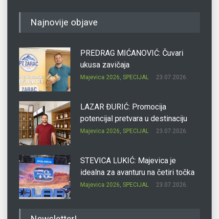
Najnovije objave
PREDRAG MIĆANOVIĆ: Čuvari
ukusa zavičaja
Majevica 2026
,
SPECIJAL
23.07.2026.
LAZAR ĐURIĆ: Promocija
potencijal pretvara u destinaciju
Majevica 2026
,
SPECIJAL
23.07.2026.
STEVICA LUKIĆ: Majevica je
idealna za avanturu na četiri točka
Majevica 2026
,
SPECIJAL
23.07.2026.
DRAGAN OSTOJIĆ: Moj karakter je
Newsletter!