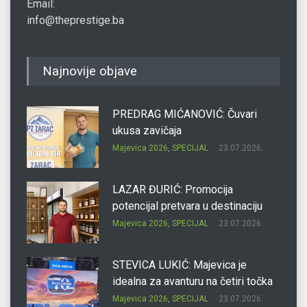
Email:
info@theprestige.ba
Najnovije objave
PREDRAG MIĆANOVIĆ: Čuvari
ukusa zavičaja
Majevica 2026
,
SPECIJAL
23.07.2026.
LAZAR ĐURIĆ: Promocija
potencijal pretvara u destinaciju
Majevica 2026
,
SPECIJAL
23.07.2026.
STEVICA LUKIĆ: Majevica je
idealna za avanturu na četiri točka
Majevica 2026
,
SPECIJAL
23.07.2026.