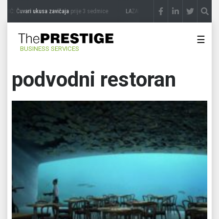
IĆ: Čuvari ukusa zavičaja
prije 3 sedmice
LAZAR ĐURIĆ: Promocija potencijal pretv
☰
BUSINESS SERVICES
podvodni restoran