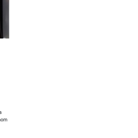
a
dnom