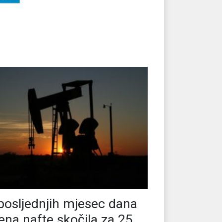
posljednjih mjesec dana
jena nafte skočila za 25