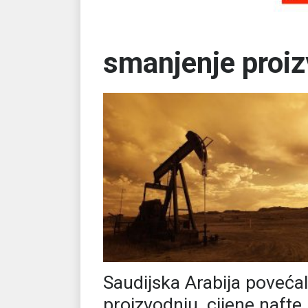
smanjenje proi
Saudijska Arabija poveća
proizvodnju, cijene nafte