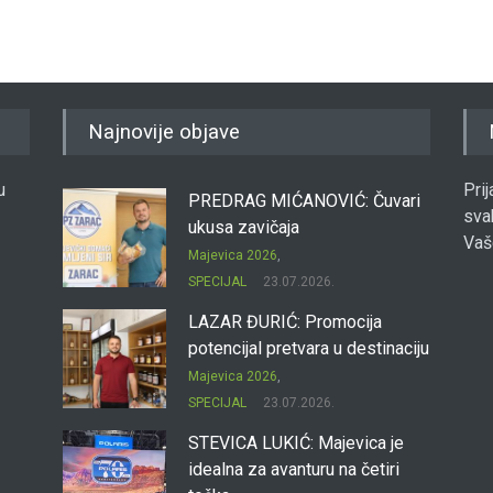
Najnovije objave
u
Pri
PREDRAG MIĆANOVIĆ: Čuvari
sva
ukusa zavičaja
Vaš
Majevica 2026
,
SPECIJAL
23.07.2026.
LAZAR ĐURIĆ: Promocija
potencijal pretvara u destinaciju
Majevica 2026
,
SPECIJAL
23.07.2026.
STEVICA LUKIĆ: Majevica je
idealna za avanturu na četiri