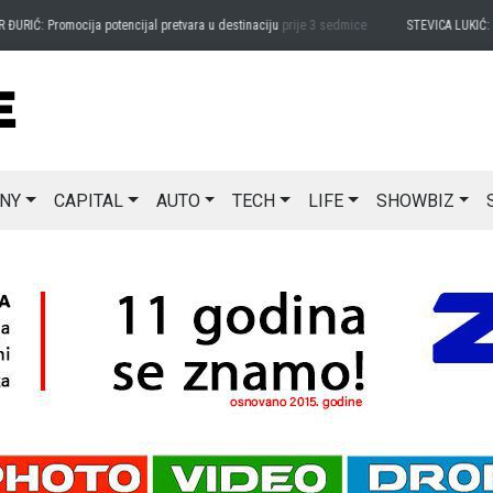
RIĆ: Promocija potencijal pretvara u destinaciju
prije 3 sedmice
STEVICA LUKIĆ: Maj
NY
CAPITAL
AUTO
TECH
LIFE
SHOWBIZ