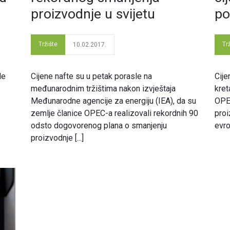
proizvodnje u svijetu
po
Tržište
Tr
10.02.2017.
le
Cijene nafte su u petak porasle na
Cije
međunarodnim tržištima nakon izvještaja
kret
Međunarodne agencije za energiju (IEA), da su
OPEC
zemlje članice OPEC-a realizovali rekordnih 90
proi
odsto dogovorenog plana o smanjenju
evro
proizvodnje [...]