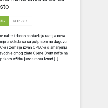
sto
žište
13.12.2016.
ne nafte i danas nastavljaju rasti, a nova
anja u skladu su sa potpisom na dogovor
-a i zemalja izvan OPEC-a o smanjenju
zvodnje crnog zlata Cijene Brent nafte na
pskom tržištu jutros rastu iznad [...]