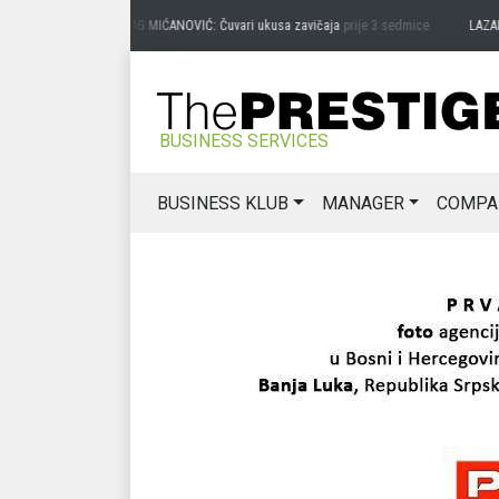
PREDRAG MIĆANOVIĆ: Čuvari ukusa zavičaja
prije 3 sedmice
LAZAR ĐU
BUSINESS SERVICES
BUSINESS KLUB
MANAGER
COMPA