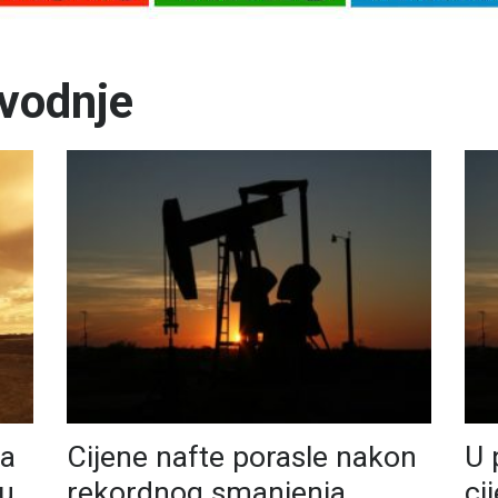
zvodnje
la
Cijene nafte porasle nakon
U 
 u
rekordnog smanjenja
ci