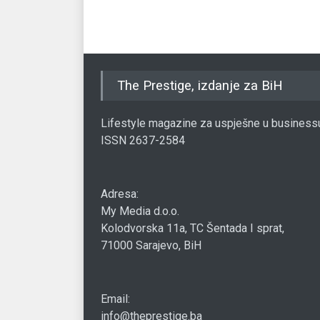
The Prestige, izdanje za BiH
Lifestyle magazine za uspješne u business
ISSN 2637-2584
Adresa:
My Media d.o.o.
Kolodvorska 11a, TC Šentada I sprat,
71000 Sarajevo, BiH
Email:
info@theprestige.ba