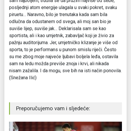
sam najboljem, trudila se da pružim najviše od sebe,
posljednji atom energije ulagala u svaki pokret, svaku
piruetu… Naravno, bilo je trenutaka kada sam bila
odlučna da odustanem od svega, ali moj san bio je
suviše lijep, suviše jak… Deklarisala sam se kao
sportista, ali i kao umjetnik, zabavljač koji je živio za
pažnju auditorijuma. Jer, umjetničko klizanje je više od
sporta, to je performans u punom smislu riječi. Često
su me zbog moje najveće ljubavi boljela leđa, ostavila
sam na ledu možda previše znoja i krvi, ali nikada
nisam zažalila. I da mogu, sve bih na isti način ponovila.
(Snežana Ilić)
Preporučujemo vam i sljedeće: