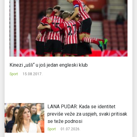
Kinezi „ušli“ u još jedan engleski klub
Gr
Sport
15.08.2017.
Sp
LANA PUDAR: Kada se identitet
previše veže za uspjeh, svaki pritisak
se teže podnosi
Sport
01.07.2026.