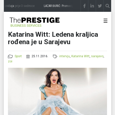
avičaja
prije 3 sedmice
LAZAR ĐURIĆ: Promocija potencijal pretvara u destinaciju
pri
☰
BUSINESS SERVICES
Katarina Witt: Ledena kraljica
rođena je u Sarajevu
Sport
25.11.2016.
intervju
,
Katarina Witt
,
sarajevo
,
zoi