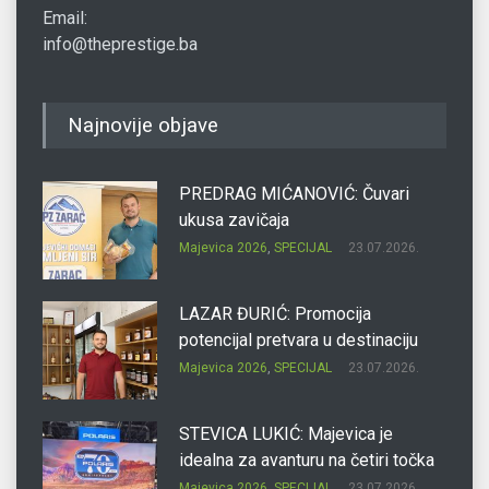
Email:
info@theprestige.ba
Najnovije objave
PREDRAG MIĆANOVIĆ: Čuvari
ukusa zavičaja
Majevica 2026
,
SPECIJAL
23.07.2026.
LAZAR ĐURIĆ: Promocija
potencijal pretvara u destinaciju
Majevica 2026
,
SPECIJAL
23.07.2026.
STEVICA LUKIĆ: Majevica je
idealna za avanturu na četiri točka
Majevica 2026
,
SPECIJAL
23.07.2026.