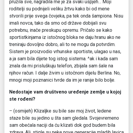
pružila sve, nagradila me je za svaki uspjeh… Moji
roditelji su podnijeli veliku žrtvu kako bi od mene
stvorili prije svega čovjeka, pa tek onda šampiona. Nisu
imali novca, tako da smo od države dobijali svu
potrebnu, inače preskupu opremu. Pričalo se kako
sportistkinjama iz istočnog bloka ne daju hranu ako ne
treniraju dovoljno dobro, ali to ne mogu da potvrdim.
Sistem je proizvodio vrhunske sportiste, ulagao u nas,
a ja sam bila dijete tog istog sistema. ^ak i kada sam
znala da mi prisluškuju telefon, zbijala sam šale na
njihov račun. I dalje živim u istočnom dijelu Berlina. No,
mnogi moji poznanici tvrde da im je ranije bilo bolje.
Nedostaje vam društveno uređenje zemlje u kojoj
ste rođeni?
– (osmijeh) Klizaljke su bile sav moj život, ledene
staze bile su jedino u šta sam gledala. Svojevremeno
sam obećala naciji da ću klizati dok god budem bila
zdrava. Ali, stigle su neke nove generacije mladih lavica