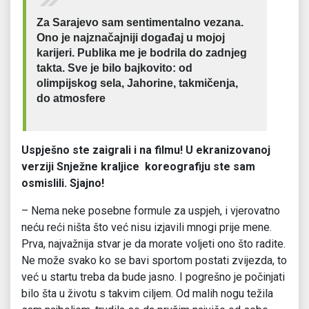
Za Sarajevo sam sentimentalno vezana.
Ono je najznačajniji događaj u mojoj
karijeri. Publika me je bodrila do zadnjeg
takta. Sve je bilo bajkovito: od
olimpijskog sela, Jahorine, takmičenja,
do atmosfere
Uspješno ste zaigrali i na filmu! U ekranizovanoj
verziji Snježne kraljice koreografiju ste sam
osmislili. Sjajno!
– Nema neke posebne formule za uspjeh, i vjerovatno
neću reći ništa što već nisu izjavili mnogi prije mene.
Prva, najvažnija stvar je da morate voljeti ono što radite.
Ne može svako ko se bavi sportom postati zvijezda, to
već u startu treba da bude jasno. I pogrešno je počinjati
bilo šta u životu s takvim ciljem. Od malih nogu težila