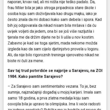
naporan, krvav rad, ali mi ništa nije teško padalo. Da,
frau Miler bila je jako stroga pripadnica stare škole i
osoba koju sam doživljavala kao drugu majku, iako je
često znala da mi dobaci kako sam debela i spora. Kad
bih joj odgovarala da nikad nisam bila mršava i da ću
uvijek voljeti da jedem, ona bi se još više razljutila i
tjerala me da držim dijete ne bi li ušla u nov kostim.
Zabavno je kad se toga sjetim, mada nekome možda
izgleda kao da sam cijelo djetinjstvo provela u logoru.
Ali, da nije bilo rigoroznih treninga vjerovatno nikad ne
biste ni čuli za mene.
Sav taj trud potvrdiće se najprije u Sarajevu, na ZOI
1984. Kako pamtite Sarajevo?
– Za Sarajevo sam sentimentalno vezana. To je, bez
sumnje, najznačajniji događaj u mojoj karijeri. Imala sam
samo 18 godina, a prva zlatna medalja koju sam
osvojila bila je upravo ta olimpijska. Ima li veće radosti
za jednog sportistu? Publika me je bodrila od prvog do