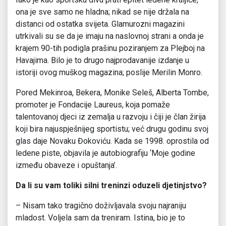
ona je sve samo ne hladna; nikad se nije držala na
distanci od ostatka svijeta. Glamurozni magazini
utrkivali su se da je imaju na naslovnoj strani a onda je
krajem 90-tih podigla prašinu poziranjem za Plejboj na
Havajima. Bilo je to drugo najprodavanije izdanje u
istoriji ovog muškog magazina; poslije Merilin Monro.
Pored Mekinroa, Bekera, Monike Seleš, Alberta Tombe,
promoter je Fondacije Laureus, koja pomaže
talentovanoj djeci iz zemalja u razvoju i čiji je član žirija
koji bira najuspješnijeg sportistu; već drugu godinu svoj
glas daje Novaku Đokoviću. Kada se 1998. oprostila od
ledene piste, objavila je autobiografiju ‘Moje godine
između obaveze i opuštanja’.
Da li su vam toliki silni treninzi oduzeli djetinjstvo?
– Nisam tako tragično doživljavala svoju najraniju
mladost. Voljela sam da treniram. Istina, bio je to