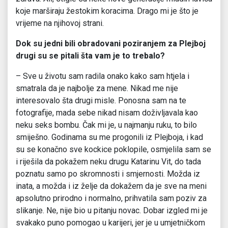
koje marširaju žestokim koracima. Drago mi je što je
vrijeme na njihovoj strani.
Dok su jedni bili obradovani poziranjem za Plejboj
drugi su se pitali šta vam je to trebalo?
– Sve u životu sam radila onako kako sam htjela i
smatrala da je najbolje za mene. Nikad me nije
interesovalo šta drugi misle. Ponosna sam na te
fotografije, mada sebe nikad nisam doživljavala kao
neku seks bombu. Čak mi je, u najmanju ruku, to bilo
smiješno. Godinama su me progonili iz Plejboja, i kad
su se konačno sve kockice poklopile, osmjelila sam se
i riješila da pokažem neku drugu Katarinu Vit, do tada
poznatu samo po skromnosti i smjernosti. Možda iz
inata, a možda i iz želje da dokažem da je sve na meni
apsolutno prirodno i normalno, prihvatila sam poziv za
slikanje. Ne, nije bio u pitanju novac. Dobar izgled mi je
svakako puno pomogao u karijeri, jer je u umjetničkom