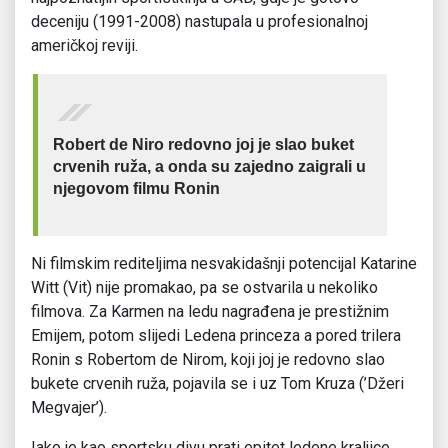
deceniju (1991-2008) nastupala u profesionalnoj
američkoj reviji.
Robert de Niro redovno joj je slao buket
crvenih ruža, a onda su zajedno zaigrali u
njegovom filmu Ronin
Ni filmskim rediteljima nesvakidašnji potencijal Katarine
Witt (Vit) nije promakao, pa se ostvarila u nekoliko
filmova. Za Karmen na ledu nagrađena je prestižnim
Emijem, potom slijedi Ledena princeza a pored trilera
Ronin s Robertom de Nirom, koji joj je redovno slao
bukete crvenih ruža, pojavila se i uz Tom Kruza (’Džeri
Megvajer’).
Iako je kao sportsku divu prati epitet ledene kraljice,