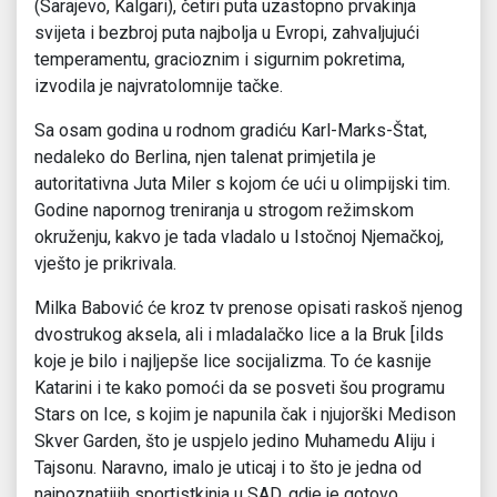
(Sarajevo, Kalgari), četiri puta uzastopno prvakinja
svijeta i bezbroj puta najbolja u Evropi, zahvaljujući
temperamentu, gracioznim i sigurnim pokretima,
izvodila je najvratolomnije tačke.
Sa osam godina u rodnom gradiću Karl-Marks-Štat,
nedaleko do Berlina, njen talenat primjetila je
autoritativna Juta Miler s kojom će ući u olimpijski tim.
Godine napornog treniranja u strogom režimskom
okruženju, kakvo je tada vladalo u Istočnoj Njemačkoj,
vješto je prikrivala.
Milka Babović će kroz tv prenose opisati raskoš njenog
dvostrukog aksela, ali i mladalačko lice a la Bruk [ilds
koje je bilo i najljepše lice socijalizma. To će kasnije
Katarini i te kako pomoći da se posveti šou programu
Stars on Ice, s kojim je napunila čak i njujorški Medison
Skver Garden, što je uspjelo jedino Muhamedu Aliju i
Tajsonu. Naravno, imalo je uticaj i to što je jedna od
najpoznatijih sportistkinja u SAD, gdje je gotovo