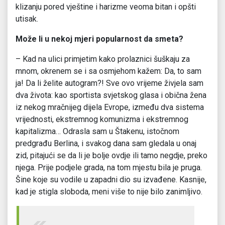
klizanju pored vještine i harizme veoma bitan i opšti
utisak.
Može li u nekoj mjeri popularnost da smeta?
– Kad na ulici primjetim kako prolaznici šuškaju za
mnom, okrenem se i sa osmjehom kažem: Da, to sam
ja! Da li želite autogram?! Sve ovo vrijeme živjela sam
dva života: kao sportista svjetskog glasa i obična žena
iz nekog mračnijeg dijela Evrope, između dva sistema
vrijednosti, ekstremnog komunizma i ekstremnog
kapitalizma… Odrasla sam u Štakenu, istočnom
predgrađu Berlina, i svakog dana sam gledala u onaj
zid, pitajući se da li je bolje ovdje ili tamo negdje, preko
njega. Prije podjele grada, na tom mjestu bila je pruga.
Šine koje su vodile u zapadni dio su izvađene. Kasnije,
kad je stigla sloboda, meni više to nije bilo zanimljivo.