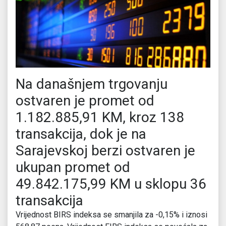
Na današnjem trgovanju
ostvaren je promet od
1.182.885,91 KM, kroz 138
transakcija, dok je na
Sarajevskoj berzi ostvaren je
ukupan promet od
49.842.175,99 KM u sklopu 36
transakcija
Vrijednost BIRS indeksa se smanjila za -0,15% i iznosi