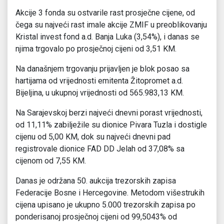
Akcije 3 fonda su ostvarile rast prosječne cijene, od
čega su najveći rast imale akcije ZMIF u preoblikovanju
Kristal invest fond a.d. Banja Luka (3,54%), i danas se
njima trgovalo po prosječnoj cijeni od 3,51 KM.
Na današnjem trgovanju prijavljen je blok posao sa
hartijama od vrijednosti emitenta Žitopromet a.d.
Bijeljina, u ukupnoj vrijednosti od 565.983,13 KM.
Na Sarajevskoj berzi najveći dnevni porast vrijednosti,
od 11,11% zabilježile su dionice Pivara Tuzla i dostigle
cijenu od 5,00 KM, dok su najveći dnevni pad
registrovale dionice FAD DD Jelah od 37,08% sa
cijenom od 7,55 KM.
Danas je održana 50. aukcija trezorskih zapisa
Federacije Bosne i Hercegovine. Metodom višestrukih
cijena upisano je ukupno 5.000 trezorskih zapisa po
ponderisanoj prosječnoj cijeni od 99,5043% od