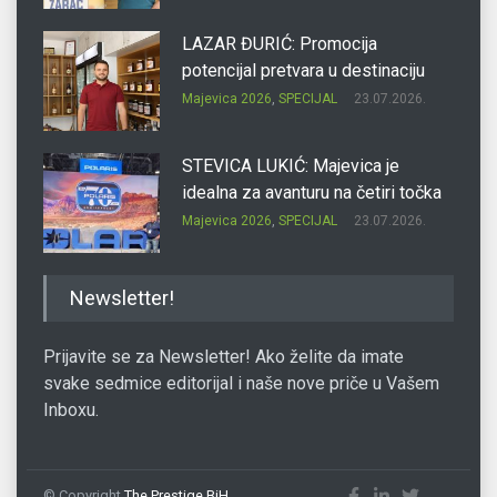
LAZAR ĐURIĆ: Promocija
potencijal pretvara u destinaciju
Majevica 2026
,
SPECIJAL
23.07.2026.
STEVICA LUKIĆ: Majevica je
idealna za avanturu na četiri točka
Majevica 2026
,
SPECIJAL
23.07.2026.
DRAGAN OSTOJIĆ: Moj karakter je
Newsletter!
iskovan na Majevici
Majevica 2026
,
SPECIJAL
23.07.2026.
Prijavite se za Newsletter! Ako želite da imate
svake sedmice editorijal i naše nove priče u Vašem
Inboxu.
SLAĐANA ZGONJANIN: Industrija
sa licem zajednice
Majevica 2026
,
SPECIJAL
23.07.2026.
© Copyright
The Prestige BiH