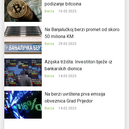
podizanje bitcoina
Berza
10.05.2023.
Na Banjalučkoj berzi promet od skoro
50 miliona KM
Berza
29.03.2023.
Azijska tržišta: Investitori bježe iz
bankarskih dionica
Berza
14.03.2023.
Na berzi uvrštena prva emisija
obveznica Grad Prijedor
Berza
14.02.2023.