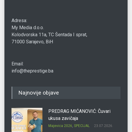
Adresa:
My Media d.o.o.
Kolodvorska 11a, TC Šentada I sprat,
71000 Sarajevo, BiH
Email:
info@theprestige.ba
Najnovije objave
PREDRAG MIĆANOVIĆ: Čuvari
ukusa zavičaja
Majevica 2026
,
SPECIJAL
23.07.2026.