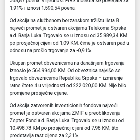
568,87 poena. Vrijednost FIRS indeksa se povećala za
1,91% i iznosi 1.590,54 poena.
Od akcija na službenom berzanskom tržištu lista B
najveći promet je ostvaren akcijama Telekoma Srpske
a.d. Banja Luka. Trgovalo se u iznosu od 35.889,34 KM
po prosječnoj cijeni od 1,09 KM, čime je ostvaren pad u
odnosu na prošlo trgovanje za -0,91%.
Ukupan promet obveznicama na današnjem trgovanju
iznosio je 564.994,00 KM. Od obveznica najviše se
trgovalo obveznicama Republika Srpska – izmirenje
ratne štete 4 u vrijednosti od 222.020,00 KM. Nije bilo
promjene prosječne cijene.
Od akcija zatvorenih investicionih fondova najveći
promet je ostvaren akcijama ZMIF u preoblikovanju
Zepter Fond a.d. Banja Luka. Trgovalo se u iznosu od
10.498,78 KM po prosječnoj cijeni od 7,98 KM, što
predstavlja rast cijene za 2,31%.