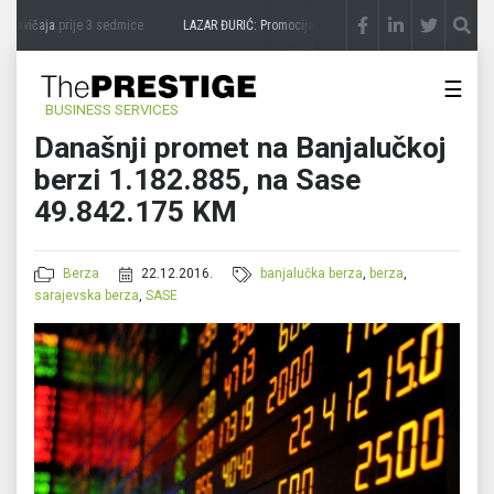
zavičaja
prije 3 sedmice
LAZAR ĐURIĆ: Promocija potencijal pretvara u destinaciju
pr
☰
BUSINESS SERVICES
Današnji promet na Banjalučkoj
berzi 1.182.885, na Sase
49.842.175 KM
Berza
22.12.2016.
banjalučka berza
,
berza
,
sarajevska berza
,
SASE