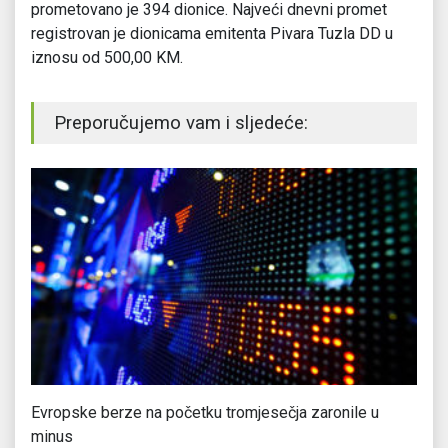
prometovano je 394 dionice. Najveći dnevni promet
registrovan je dionicama emitenta Pivara Tuzla DD u
iznosu od 500,00 KM.
Preporučujemo vam i sljedeće:
Evropske berze na početku tromjesečja zaronile u
Wa
minus
Be