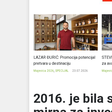
Ć: Čuvari ukusa
LAZAR ĐURIĆ: Promocija potencijal
STEVI
pretvara u destinaciju
za ava
23.07.2026.
Majevica 2026
,
SPECIJAL
23.07.2026.
Majevi
2016. je bila