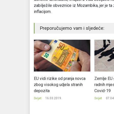
zabilježile obveznice iz Mozambika, jer je t
inflacijom.
Preporučujemo vam i sljedeće:
bonus Njemcima
EU vidi rizike od pranja novca
Zemlje EU 
državnom
zbog visokog udjela stranih
radnih mje
depozita
Covid-19
.
Svijet
16.03.2019.
Svijet
07.04