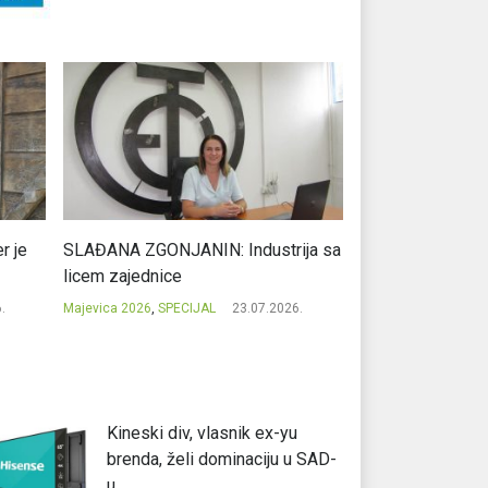
r je
SLAĐANA ZGONJANIN: Industrija sa
NIKOLA GAVRIĆ: L
licem zajednice
regionalni uspje
.
Majevica 2026
,
SPECIJAL
23.07.2026.
Majevica 2026
,
SPEC
Kineski div, vlasnik ex-yu
brenda, želi dominaciju u SAD-
u