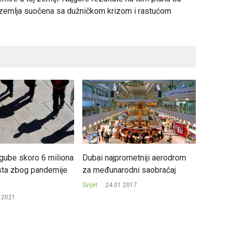
a zemlja suočena sa dužničkom krizom i rastućom
gube skoro 6 miliona
Dubai najprometniji aerodrom
Rekord
sta zbog pandemije
za međunarodni saobraćaj
katana
Svijet
24.01.2017.
Svijet
.2021.