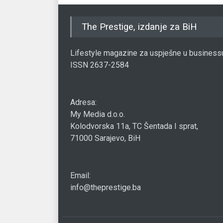
The Prestige, izdanje za BiH
Lifestyle magazine za uspješne u business
ISSN 2637-2584
Adresa:
My Media d.o.o.
Kolodvorska 11a, TC Šentada I sprat,
71000 Sarajevo, BiH
Email:
info@theprestige.ba