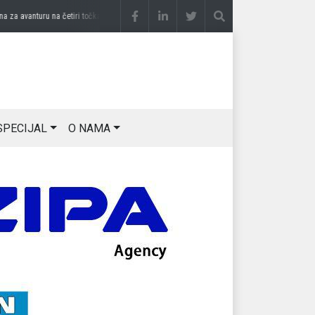
 avanturu na četiri točka
prije 3 sedmice
DRAGAN OSTOJIĆ: Moj karakter je iskovan
SPECIJAL
O NAMA