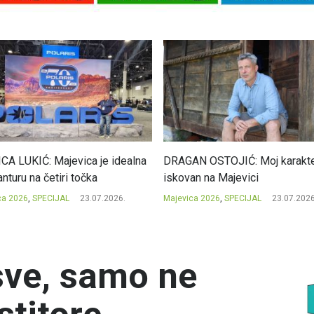
CA LUKIĆ: Majevica je idealna
DRAGAN OSTOJIĆ: Moj karakte
nturu na četiri točka
iskovan na Majevici
ca 2026
,
SPECIJAL
23.07.2026.
Majevica 2026
,
SPECIJAL
23.07.2026
 sve, samo ne