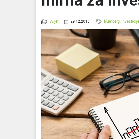
mirna za inve
Svijet
29.12.2016.
blumberg
,
investicij