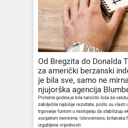
Od Bregzita do Donalda T
za američki berzanski in
je bila sve, samo ne mirna
njujorška agencija Blumb
Protekla godina je bila naročito loša za valut
zabilježila najlošije rezultate, pošto su vlas
trgovanje funtom u nastojanju da stabilizuj
socijalnim nemirima. Istovremeno, britanska fu
izgubljene vrijednosti.