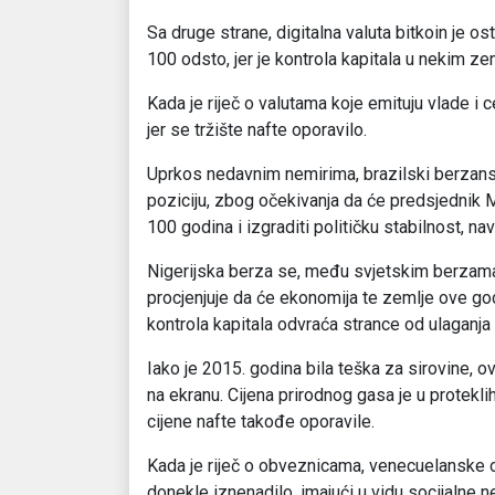
Sa druge strane, digitalna valuta bitkoin je ost
100 odsto, jer je kontrola kapitala u nekim z
Kada je riječ o valutama koje emituju vlade i ce
jer se tržište nafte oporavilo.
Uprkos nedavnim nemirima, brazilski berzans
poziciju, zbog očekivanja da će predsjednik M
100 godina i izgraditi političku stabilnost, na
Nigerijska berza se, među svjetskim berzama
procjenjuje da će ekonomija te zemlje ove god
kontrola kapitala odvraća strance od ulaganja
Iako je 2015. godina bila teška za sirovine, 
na ekranu. Cijena prirodnog gasa je u protekl
cijene nafte takođe oporavile.
Kada je riječ o obveznicama, venecuelanske 
donekle iznenadilo, imajući u vidu socijalne n