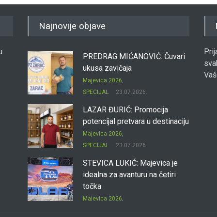
Najnovije objave
u
Pri
PREDRAG MIĆANOVIĆ: Čuvari
sva
ukusa zavičaja
Vaš
Majevica 2026
,
SPECIJAL
23.07.2026.
LAZAR ĐURIĆ: Promocija
potencijal pretvara u destinaciju
Majevica 2026
,
SPECIJAL
23.07.2026.
STEVICA LUKIĆ: Majevica je
idealna za avanturu na četiri
točka
Majevica 2026
,
SPECIJAL
23.07.2026.
DRAGAN OSTOJIĆ: Moj