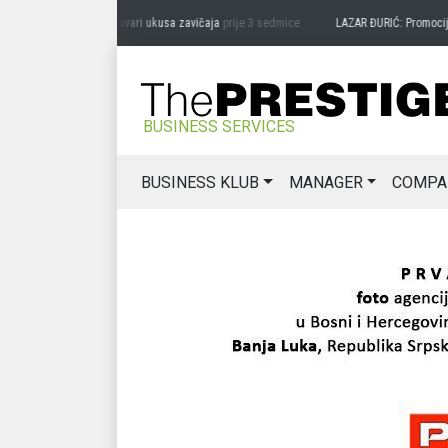
RAG MIĆANOVIĆ: Čuvari ukusa zavičaja
prije 3 sedmice
LAZAR ĐURIĆ: Promocija pot
BUSINESS SERVICES
BUSINESS KLUB
MANAGER
COMPA