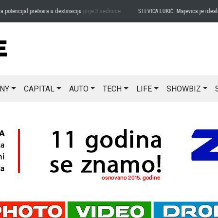
encijal pretvara u destinaciju
prije 3 sedmice
STEVICA LUKIĆ: Majevica je idealna za
NY
CAPITAL
AUTO
TECH
LIFE
SHOWBIZ