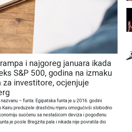
rampa i najgoreg januara ikada
deks S&P 500, godina na izmaku
 za investitore, ocjenjuje
erg
u nazvanu – funta. Egipatska funta je u 2016. godini
ti u Kairu preduzele drastičnu mjeru omogućivši slobodno
u ekonomiju suočenu sa nestašicom deviza i pogođenu
nta je posle Bregzita pala i nikada nije povratila dio