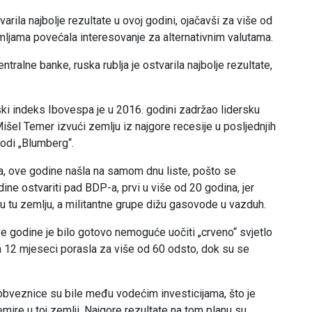
varila najbolje rezultate u ovoj godini, ojačavši za više od
emljama povećala interesovanje za alternativnim valutama.
ntralne banke, ruska rublja je ostvarila najbolje rezultate,
ki indeks Ibovespa je u 2016. godini zadržao lidersku
išel Temer izvući zemlju iz najgore recesije u posljednjih
vodi „Blumberg“.
, ove godine našla na samom dnu liste, pošto se
ine ostvariti pad BDP-a, prvi u više od 20 godina, jer
 u tu zemlju, a militantne grupe dižu gasovode u vazduh.
ove godine je bilo gotovo nemoguće uočiti „crveno“ svjetlo
ih 12 mjeseci porasla za više od 60 odsto, dok su se
obveznice su bile među vodećim investicijama, što je
emire u toj zemlji. Najgore rezultate na tom planu su