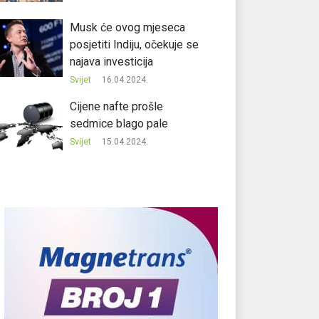
Musk će ovog mjeseca
posjetiti Indiju, očekuje se
najava investicija
Svijet
16.04.2024.
Cijene nafte prošle
sedmice blago pale
Svijet
15.04.2024.