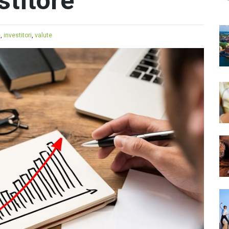
stitore
e
,
investitori
,
valute