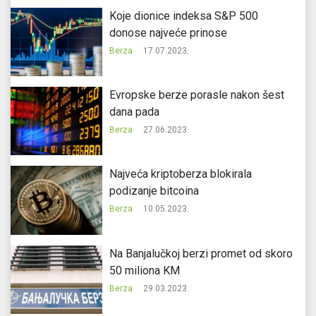
Koje dionice indeksa S&P 500
donose najveće prinose
Berza
17.07.2023.
Evropske berze porasle nakon šest
dana pada
Berza
27.06.2023.
Najveća kriptoberza blokirala
podizanje bitcoina
Berza
10.05.2023.
Na Banjalučkoj berzi promet od skoro
50 miliona KM
Berza
29.03.2023.