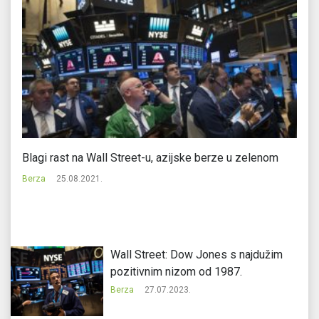
Blagi rast na Wall Street-u, azijske berze u zelenom
Ev
b
Berza
25.08.2021.
Be
Wall Street: Dow Jones s najdužim
pozitivnim nizom od 1987.
Berza
27.07.2023.