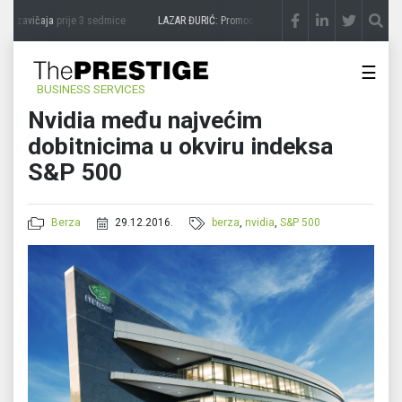
a zavičaja
prije 3 sedmice
LAZAR ĐURIĆ: Promocija potencijal pretvara u destinaciju
☰
BUSINESS SERVICES
Nvidia među najvećim
dobitnicima u okviru indeksa
S&P 500
Berza
29.12.2016.
berza
,
nvidia
,
S&P 500