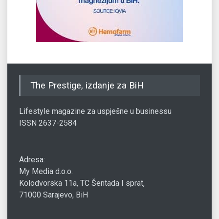
The Prestige, izdanje za BiH
Lifestyle magazine za uspješne u businessu
ISSN 2637-2584
Adresa:
My Media d.o.o.
Kolodvorska 11a, TC Šentada I sprat,
71000 Sarajevo, BiH