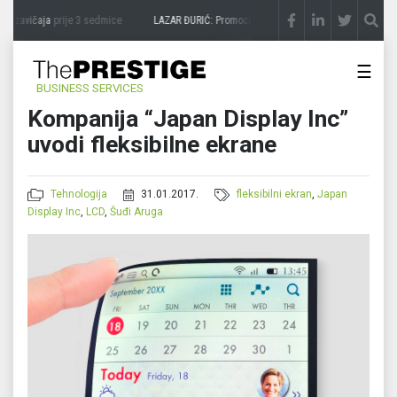
a zavičaja
prije 3 sedmice
LAZAR ĐURIĆ: Promocija potencijal pretvara u destinaciju
☰
BUSINESS SERVICES
Kompanija “Japan Display Inc”
uvodi fleksibilne ekrane
Tehnologija
31.01.2017.
fleksibilni ekran
,
Japan
Display Inc
,
LCD
,
Šuđi Aruga