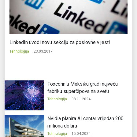
LinkedIn uvodi novu sekciju za poslovne vijesti
V
Tehnologija
23.03.2017.
Te
Foxconn u Meksiku gradi najveću
fabriku superčipova na svetu
Tehnologija
08.11.2024.
Nvidia planira AI centar vrijedan 200
miliona dolara
Tehnologija
15.04.2024.