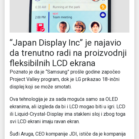
“Japan Display Inc” je najavio
da trenutno radi na proizvodnji
fleksibilnih LCD ekrana
Poznato je da je “Samsung” prošle godine započeo
Project Valley program, dok je LG prikazao 18-inčni
displej koji se može smotati.
Ova tehnologija je za sada moguća samo sa OLED
ekranima, ali izgleda da bi i LCD mogao biti u igri. LCD
ili Liquid-Crystal-Display ima stakleni sloj i zbog toga
svi LCD ekrani imaju ravan ekran.
Šuđi Aruga, CEO kompanije JDI, ističe da je kompanija