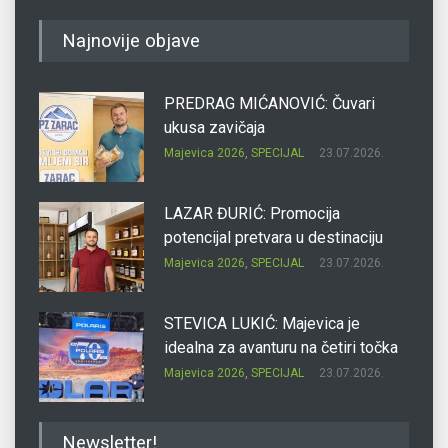
Najnovije objave
PREDRAG MIĆANOVIĆ: Čuvari
ukusa zavičaja
Majevica 2026
,
SPECIJAL
23.07.2026.
LAZAR ĐURIĆ: Promocija
potencijal pretvara u destinaciju
Majevica 2026
,
SPECIJAL
23.07.2026.
STEVICA LUKIĆ: Majevica je
idealna za avanturu na četiri točka
Majevica 2026
,
SPECIJAL
23.07.2026.
DRAGAN OSTOJIĆ: Moj karakter je
Newsletter!