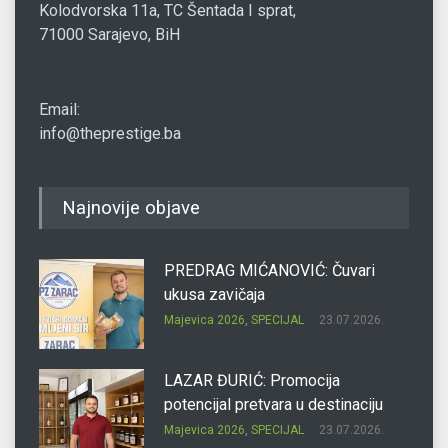
Kolodvorska 11a, TC Šentada I sprat,
71000 Sarajevo, BiH
Email:
info@theprestige.ba
Najnovije objave
PREDRAG MIĆANOVIĆ: Čuvari
ukusa zavičaja
Majevica 2026
,
SPECIJAL
23.07.2026.
LAZAR ĐURIĆ: Promocija
potencijal pretvara u destinaciju
Majevica 2026
,
SPECIJAL
23.07.2026.