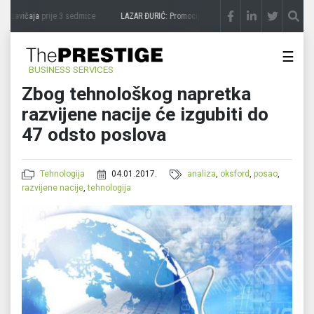
 zavičaja
prije 3 sedmice
LAZAR ĐURIĆ: Promocija potencijal pretvara u destinaciju
☰
BUSINESS SERVICES
Zbog tehnološkog napretka
razvijene nacije će izgubiti do
47 odsto poslova
Tehnologija
04.01.2017.
analiza
,
oksford
,
posao
,
razvijene nacije
,
tehnologija