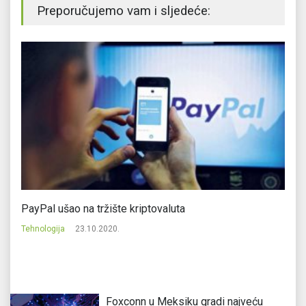
Preporučujemo vam i sljedeće:
d
PayPal ušao na tržište kriptovaluta
Sk
Tehnologija
23.10.2020.
Te
Foxconn u Meksiku gradi najveću