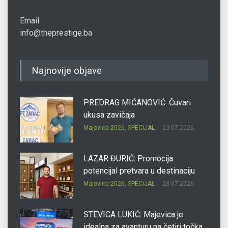
Email:
info@theprestige.ba
Najnovije objave
PREDRAG MIĆANOVIĆ: Čuvari
ukusa zavičaja
Majevica 2026
,
SPECIJAL
23.07.2026.
LAZAR ĐURIĆ: Promocija
potencijal pretvara u destinaciju
Majevica 2026
,
SPECIJAL
23.07.2026.
STEVICA LUKIĆ: Majevica je
idealna za avanturu na četiri točka