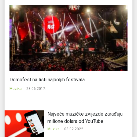
Demofest na listi najboljih festivala
Ru
Muzika
28.06.2017.
Mu
Najveće muzičke zvijezde zarađuju
milione dolara od YouTube
Muzika
03.02.2022.