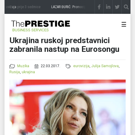
 zavičaja
prije 3 sedmice
LAZAR ĐURIĆ: Promocija potencijal pretvara u destinaciju
p
☰
BUSINESS SERVICES
Ukrajina ruskoj predstavnici
zabranila nastup na Eurosongu
Muzika
22.03.2017.
eurovizija
,
Julija Samojlova
,
Rusija
,
ukrajina