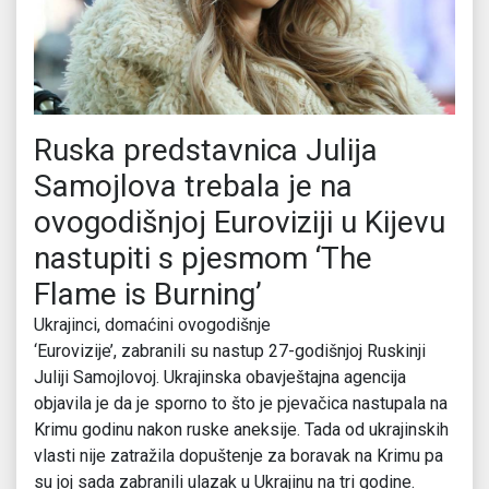
Ruska predstavnica Julija
Samojlova trebala je na
ovogodišnjoj Euroviziji u Kijevu
nastupiti s pjesmom ‘The
Flame is Burning’
Ukrajinci, domaćini ovogodišnje
‘Eurovizije’, zabranili su nastup 27-godišnjoj Ruskinji
Juliji Samojlovoj. Ukrajinska obavještajna agencija
objavila je da je sporno to što je pjevačica nastupala na
Krimu godinu nakon ruske aneksije. Tada od ukrajinskih
vlasti nije zatražila dopuštenje za boravak na Krimu pa
su joj sada zabranili ulazak u Ukrajinu na tri godine.