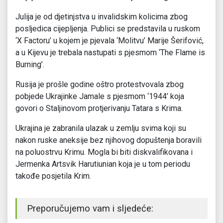
Julija je od djetinjstva u invalidskim kolicima zbog
posljedica cijepljenja. Publici se predstavila u ruskom
‘X Factoru’ u kojem je pjevala ‘Molitvu’ Marije Šerifović,
a u Kijevu je trebala nastupati s pjesmom ‘The Flame is
Burning’.
Rusija je prošle godine oštro protestvovala zbog
pobjede Ukrajinke Jamale s pjesmom ‘1944’ koja
govori o Staljinovom protjerivanju Tatara s Krima.
Ukrajina je zabranila ulazak u zemlju svima koji su
nakon ruske aneksije bez njihovog dopuštenja boravili
na poluostrvu Krimu. Mogla bi biti diskvalifikovana i
Jermenka Artsvik Harutiunian koja je u tom periodu
takođe posjetila Krim.
Preporučujemo vam i sljedeće: