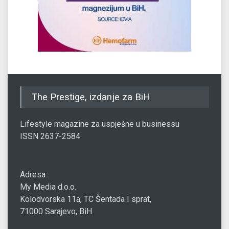
The Prestige, izdanje za BiH
Lifestyle magazine za uspješne u businessu
ISSN 2637-2584
Adresa:
My Media d.o.o.
Kolodvorska 11a, TC Šentada I sprat,
71000 Sarajevo, BiH