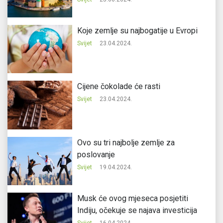
Koje zemlje su najbogatije u Evropi
Svijet
23.04.2024.
Cijene čokolade će rasti
Svijet
23.04.2024.
Ovo su tri najbolje zemlje za
poslovanje
Svijet
19.04.2024.
Musk će ovog mjeseca posjetiti
Indiju, očekuje se najava investicija
Svijet
16.04.2024.