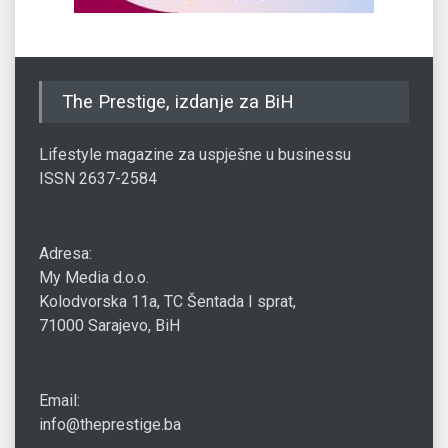
The Prestige, izdanje za BiH
Lifestyle magazine za uspješne u businessu
ISSN 2637-2584
Adresa:
My Media d.o.o.
Kolodvorska 11a, TC Šentada I sprat,
71000 Sarajevo, BiH
Email:
info@theprestige.ba