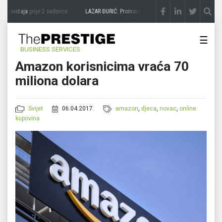
a zavičaja
prije 2 sedmice
LAZAR ĐURIĆ: Promocija potencijal pretvara u destinaciju
☰
BUSINESS SERVICES
Amazon korisnicima vraća 70
miliona dolara
Svijet
06.04.2017.
amazon
,
djeca
,
novac
,
online
kupovina