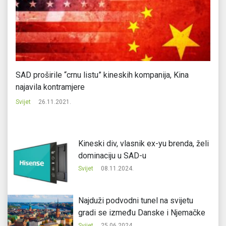
SAD proširile “crnu listu” kineskih kompanija, Kina
Au
najavila kontramjere
Svi
Svijet
26.11.2021.
Kineski div, vlasnik ex-yu brenda, želi
dominaciju u SAD-u
Svijet
08.11.2024.
Najduži podvodni tunel na svijetu
gradi se između Danske i Njemačke
Svijet
25.06.2024.