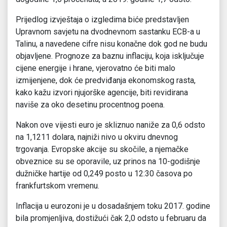
Prijedlog izvještaja o izgledima biće predstavljen
Upravnom savjetu na dvodnevnom sastanku ECB-a u
Talinu, a navedene cifre nisu konačne dok god ne budu
objavljene. Prognoze za baznu inflaciju, koja isključuje
cijene energije i hrane, vjerovatno će biti malo
izmijenjene, dok će predviđanja ekonomskog rasta,
kako kažu izvori njujorške agencije, biti revidirana
naviše za oko desetinu procentnog poena.
Nakon ove vijesti euro je skliznuo naniže za 0,6 odsto
na 1,1211 dolara, najniži nivo u okviru dnevnog
trgovanja. Evropske akcije su skočile, a njemačke
obveznice su se oporavile, uz prinos na 10-godišnje
dužničke hartije od 0,249 posto u 12:30 časova po
frankfurtskom vremenu.
Inflacija u eurozoni je u dosadašnjem toku 2017. godine
bila promjenljiva, dostižući čak 2,0 odsto u februaru da