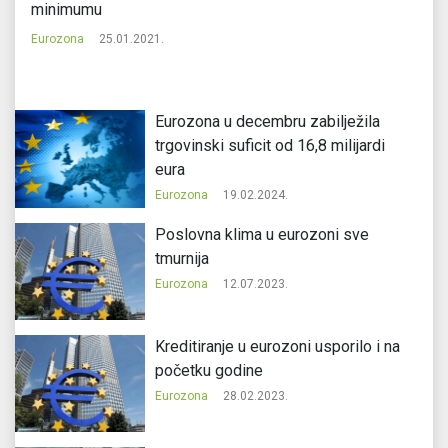
minimumu
n
Eurozona
25.01.2021.
Eu
Eurozona u decembru zabilježila
trgovinski suficit od 16,8 milijardi
eura
Eurozona
19.02.2024.
Poslovna klima u eurozoni sve
tmurnija
Eurozona
12.07.2023.
Kreditiranje u eurozoni usporilo i na
početku godine
Eurozona
28.02.2023.