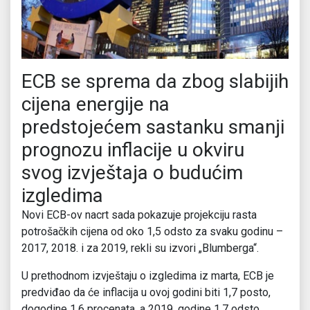
ECB se sprema da zbog slabijih
cijena energije na
predstojećem sastanku smanji
prognozu inflacije u okviru
svog izvještaja o budućim
izgledima
Novi ECB-ov nacrt sada pokazuje projekciju rasta
potrošačkih cijena od oko 1,5 odsto za svaku godinu –
2017, 2018. i za 2019, rekli su izvori „Blumberga“.
U prethodnom izvještaju o izgledima iz marta, ECB je
predviđao da će inflacija u ovoj godini biti 1,7 posto,
dogodine 1,6 procenata, a 2019. godine 1,7 odsto.