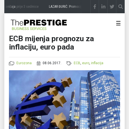
 zavičaja
prije 3 sedmice
LAZAR ĐURIĆ: Promocija potencijal pretvara u destinaciju
p
☰
BUSINESS SERVICES
ECB mijenja prognozu za
inflaciju, euro pada
Eurozona
08.06.2017.
ECB
,
euro
,
inflacija