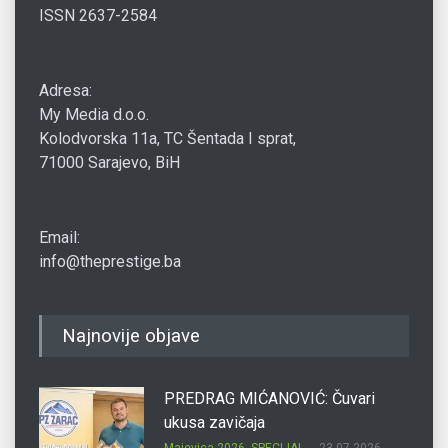
ISSN 2637-2584
Adresa:
My Media d.o.o.
Kolodvorska 11a, TC Šentada I sprat,
71000 Sarajevo, BiH
Email:
info@theprestige.ba
Najnovije objave
PREDRAG MIĆANOVIĆ: Čuvari
ukusa zavičaja