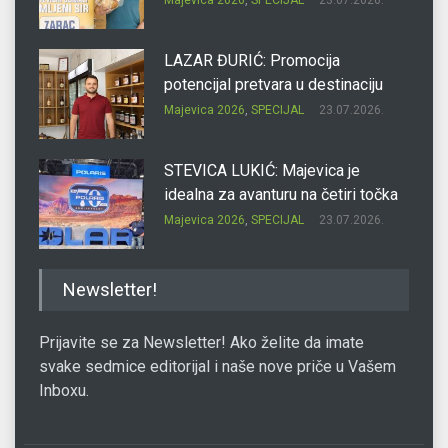
Majevica 2026
,
SPECIJAL
23.07.2026.
LAZAR ĐURIĆ: Promocija
potencijal pretvara u destinaciju
Majevica 2026
,
SPECIJAL
23.07.2026.
STEVICA LUKIĆ: Majevica je
idealna za avanturu na četiri točka
Majevica 2026
,
SPECIJAL
23.07.2026.
DRAGAN OSTOJIĆ: Moj karakter je
Newsletter!
iskovan na Majevici
Majevica 2026
,
SPECIJAL
23.07.2026.
Prijavite se za Newsletter! Ako želite da imate
svake sedmice editorijal i naše nove priče u Vašem
Inboxu.
SLAĐANA ZGONJANIN: Industrija
sa licem zajednice
Majevica 2026
,
SPECIJAL
23.07.2026.