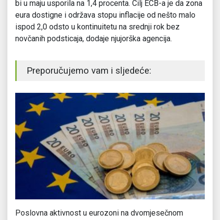
bi u maju usporila na 1,4 procenta. Cilj ECB-a je da zona
eura dostigne i održava stopu inflacije od nešto malo
ispod 2,0 odsto u kontinuitetu na srednji rok bez
novčanih podsticaja, dodaje njujorška agencija.
Preporučujemo vam i sljedeće:
Poslovna aktivnost u eurozoni na dvomjesečnom
Ek