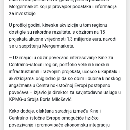
Mergermarket, koji je provajder podataka i informacija
za investicije.
U prošloj godini, kineske akvizicije u tom regionu
dostigle su rekordne rezultate, s obzirom na 15
projekata ukupne vrijednosti 1,3 milijarde eura, navodi
se u saopštenju Mergermarketa.
– Uzimajući u obzir povećano interesovanje Kine za
Centralno-istočni region, portfolio velikih kineskih
infrastrukturnih i razvojnih projekata, učešće u kapitalu i
akvizicijama, očigledno je da se obim i dubina kineskog
angažmana u Centralno-istočnoj Evropi postepeno
povećava – izjavio je direktor za savjetodavne usluge u
KPMG-u Srbija Boris Milošević.
Kako dodaje, olakšana saradnja između Kine i
Centralno-istočne Evrope omogućiće fizičko
povezivanje i promovisaće ekonomsku integraciju