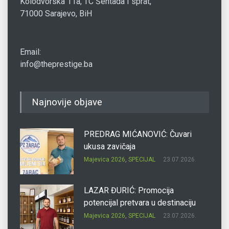
Kolodvorska 11a, TC Šentada I sprat,
71000 Sarajevo, BiH
Email:
info@theprestige.ba
Najnovije objave
PREDRAG MIĆANOVIĆ: Čuvari
ukusa zavičaja
Majevica 2026
,
SPECIJAL
23.07.2026.
LAZAR ĐURIĆ: Promocija
potencijal pretvara u destinaciju
Majevica 2026
,
SPECIJAL
23.07.2026.