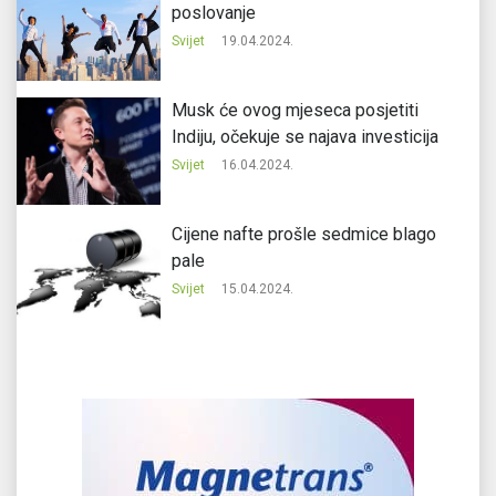
poslovanje
Svijet
19.04.2024.
Musk će ovog mjeseca posjetiti
Indiju, očekuje se najava investicija
Svijet
16.04.2024.
Cijene nafte prošle sedmice blago
pale
Svijet
15.04.2024.