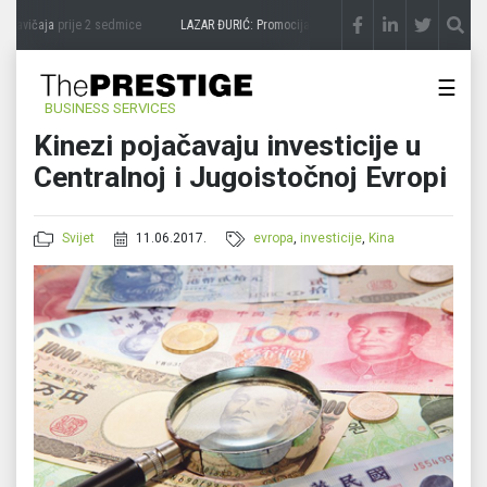
zavičaja
prije 2 sedmice
LAZAR ĐURIĆ: Promocija potencijal pretvara u destinaciju
p
☰
BUSINESS SERVICES
Kinezi pojačavaju investicije u
Centralnoj i Jugoistočnoj Evropi
Svijet
11.06.2017.
evropa
,
investicije
,
Kina