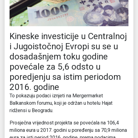
Kineske investicije u Centralnoj
i Jugoistočnoj Evropi su se u
dosadašnjem toku godine
povećale za 5,6 odsto u
poredjenju sa istim periodom
2016. godine
To pokazuju podaci iznjeti na Mergermarket
Balkanskom forumu, koji je održan u hotelu Hajat
ridžensi u Beogradu.
Prosječna vrijednost projekta se povećala na 106,4
miliona eura u 2017. godini u poređenju sa 70,9 miliona
eura za isti period 2016. godine, prema podacima