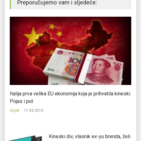
Preporučujemo vam i sljedeće:
Italija prva velika EU ekonomija koja je prihvatila kineski
Gl
Pojas i put
Svi
Svijet
11.03.2019.
Kineski div, vlasnik ex-yu brenda, želi