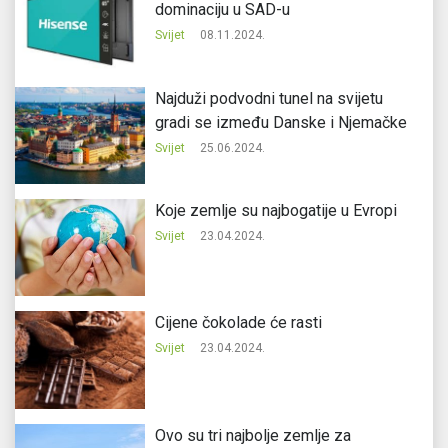
dominaciju u SAD-u
Svijet
08.11.2024.
Najduži podvodni tunel na svijetu
gradi se između Danske i Njemačke
Svijet
25.06.2024.
Koje zemlje su najbogatije u Evropi
Svijet
23.04.2024.
Cijene čokolade će rasti
Svijet
23.04.2024.
Ovo su tri najbolje zemlje za