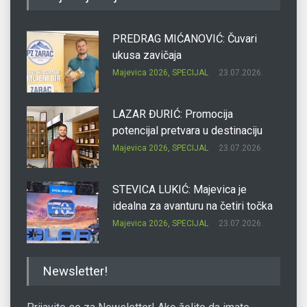
PREDRAG MIĆANOVIĆ: Čuvari
ukusa zavičaja
Majevica 2026
,
SPECIJAL
23.07.2026.
LAZAR ĐURIĆ: Promocija
potencijal pretvara u destinaciju
Majevica 2026
,
SPECIJAL
23.07.2026.
STEVICA LUKIĆ: Majevica je
idealna za avanturu na četiri točka
Majevica 2026
,
SPECIJAL
23.07.2026.
DRAGAN OSTOJIĆ: Moj karakter je
Newsletter!
iskovan na Majevici
Majevica 2026
,
SPECIJAL
23.07.2026.