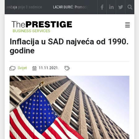
 zavičaja
prije 3 sedmice
LAZAR ĐURIĆ: Promocija potencijal pretvara u destinaciju
☰
BUSINESS SERVICES
Inflacija u SAD najveća od 1990.
godine
Svijet
11.11.2021.