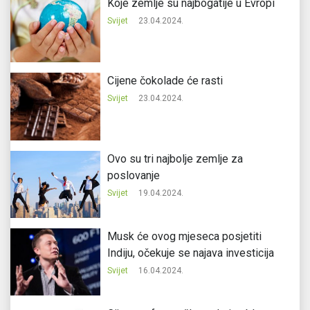
Koje zemlje su najbogatije u Evropi
Svijet
23.04.2024.
Cijene čokolade će rasti
Svijet
23.04.2024.
Ovo su tri najbolje zemlje za
poslovanje
Svijet
19.04.2024.
Musk će ovog mjeseca posjetiti
Indiju, očekuje se najava investicija
Svijet
16.04.2024.