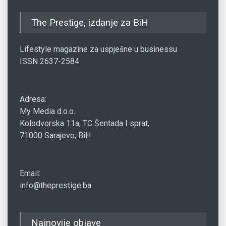
The Prestige, izdanje za BiH
Lifestyle magazine za uspješne u businessu
ISSN 2637-2584
Adresa:
My Media d.o.o.
Kolodvorska 11a, TC Šentada I sprat,
71000 Sarajevo, BiH
Email:
info@theprestige.ba
Najnovije objave