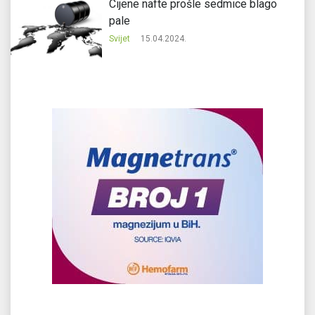
Cijene nafte prošle sedmice blago
pale
Svijet
15.04.2024.