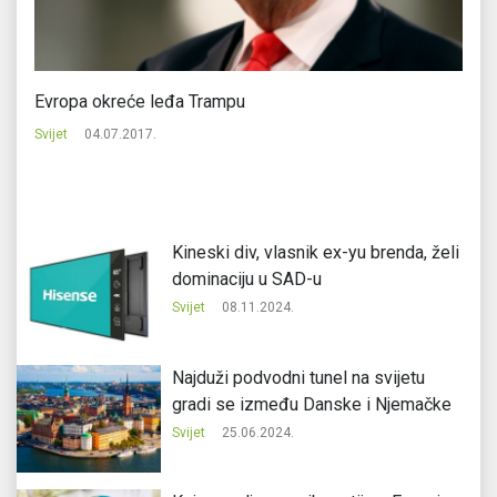
Evropa okreće leđa Trampu
Sv
do
Svijet
04.07.2017.
Svi
Kineski div, vlasnik ex-yu brenda, želi
dominaciju u SAD-u
Svijet
08.11.2024.
Najduži podvodni tunel na svijetu
gradi se između Danske i Njemačke
Svijet
25.06.2024.