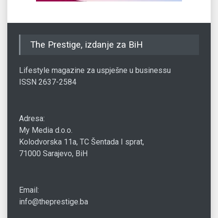
The Prestige, izdanje za BiH
Lifestyle magazine za uspješne u businessu
ISSN 2637-2584
Adresa:
My Media d.o.o.
Kolodvorska 11a, TC Šentada I sprat,
71000 Sarajevo, BiH
Email:
info@theprestige.ba