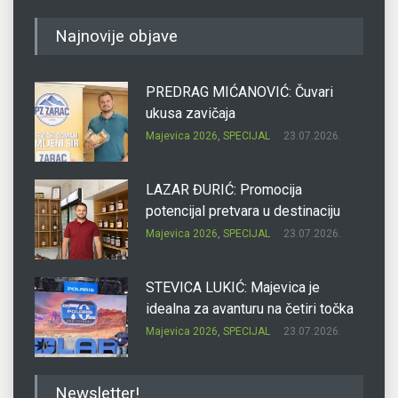
Najnovije objave
PREDRAG MIĆANOVIĆ: Čuvari
ukusa zavičaja
Majevica 2026
,
SPECIJAL
23.07.2026.
LAZAR ĐURIĆ: Promocija
potencijal pretvara u destinaciju
Majevica 2026
,
SPECIJAL
23.07.2026.
STEVICA LUKIĆ: Majevica je
idealna za avanturu na četiri točka
Majevica 2026
,
SPECIJAL
23.07.2026.
DRAGAN OSTOJIĆ: Moj karakter je
Newsletter!