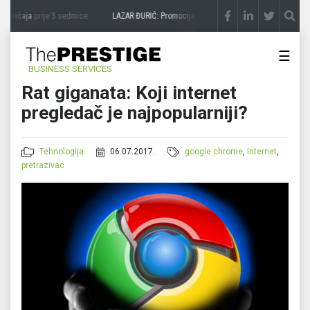
zavičaja
prije 3 sedmice
LAZAR ĐURIĆ: Promocija potencijal pretvara u destinaciju
pr
☰
BUSINESS SERVICES
Rat giganata: Koji internet
pregledač je najpopularniji?
Tehnologija
06.07.2017.
google chrome
,
Internet
,
pretrazivac