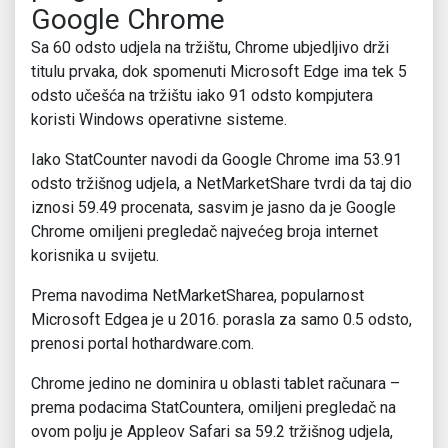
Google Chrome
Sa 60 odsto udjela na tržištu, Chrome ubjedljivo drži
titulu prvaka, dok spomenuti Microsoft Edge ima tek 5
odsto učešća na tržištu iako 91 odsto kompjutera
koristi Windows operativne sisteme.
Iako StatCounter navodi da Google Chrome ima 53.91
odsto tržišnog udjela, a NetMarketShare tvrdi da taj dio
iznosi 59.49 procenata, sasvim je jasno da je Google
Chrome omiljeni pregledač najvećeg broja internet
korisnika u svijetu.
Prema navodima NetMarketSharea, popularnost
Microsoft Edgea je u 2016. porasla za samo 0.5 odsto,
prenosi portal hothardware.com.
Chrome jedino ne dominira u oblasti tablet računara –
prema podacima StatCountera, omiljeni pregledač na
ovom polju je Appleov Safari sa 59.2 tržišnog udjela,