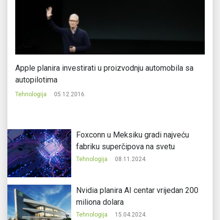
Apple planira investirati u proizvodnju automobila sa
Me
autopilotima
Te
Tehnologija
05.12.2016.
Foxconn u Meksiku gradi najveću
fabriku superčipova na svetu
Tehnologija
08.11.2024.
Nvidia planira AI centar vrijedan 200
miliona dolara
Tehnologija
15.04.2024.