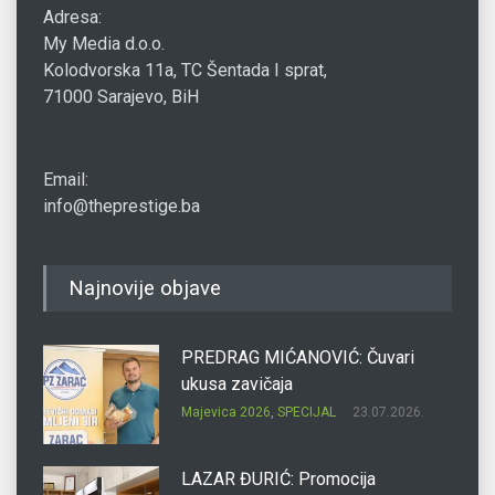
Adresa:
My Media d.o.o.
Kolodvorska 11a, TC Šentada I sprat,
71000 Sarajevo, BiH
Email:
info@theprestige.ba
Najnovije objave
PREDRAG MIĆANOVIĆ: Čuvari
ukusa zavičaja
Majevica 2026
,
SPECIJAL
23.07.2026.
LAZAR ĐURIĆ: Promocija