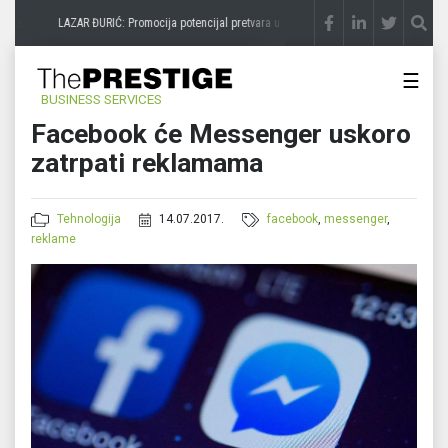
ice
LAZAR ĐURIĆ: Promocija potencijal pretvara u destinaciju
prije 3 sedmice
☰
BUSINESS SERVICES
Facebook će Messenger uskoro
zatrpati reklamama
Tehnologija
14.07.2017.
facebook
,
messenger
,
reklame