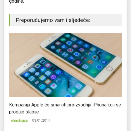
godine.
Preporučujemo vam i sljedeće:
Kompanija Apple će smanjiti proizvodnju iPhona koji se
Go
prodaje slabije
fu
Tehnologija
03.01.2017.
Te