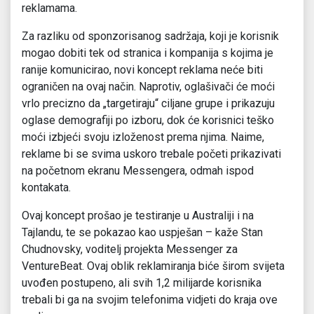
reklamama.
Za razliku od sponzorisanog sadržaja, koji je korisnik
mogao dobiti tek od stranica i kompanija s kojima je
ranije komunicirao, novi koncept reklama neće biti
ograničen na ovaj način. Naprotiv, oglašivači će moći
vrlo precizno da „targetiraju“ ciljane grupe i prikazuju
oglase demografiji po izboru, dok će korisnici teško
moći izbjeći svoju izloženost prema njima. Naime,
reklame bi se svima uskoro trebale početi prikazivati
na početnom ekranu Messengera, odmah ispod
kontakata.
Ovaj koncept prošao je testiranje u Australiji i na
Tajlandu, te se pokazao kao uspješan – kaže Stan
Chudnovsky, voditelj projekta Messenger za
VentureBeat. Ovaj oblik reklamiranja biće širom svijeta
uvođen postupeno, ali svih 1,2 milijarde korisnika
trebali bi ga na svojim telefonima vidjeti do kraja ove