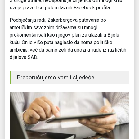
S druge strane, neosporna je činjenica da mnogi kriju
svoje pravo lice putem lažnih Facebook profila.
Podsjećanja radi, Zakerbergova putovanja po
američkim saveznim državama su mnogi
prokomentarisali kao njegov plan za ulazak u Bijelu
kuću. On je više puta naglasio da nema političke
ambicije, već da samo želi da upozna ljude iz različitih
dijelova SAD.
Preporučujemo vam i sljedeće: