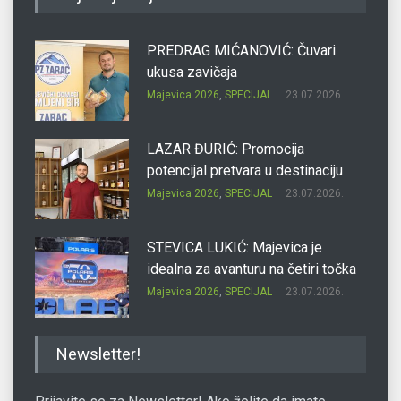
PREDRAG MIĆANOVIĆ: Čuvari
ukusa zavičaja
Majevica 2026
,
SPECIJAL
23.07.2026.
LAZAR ĐURIĆ: Promocija
potencijal pretvara u destinaciju
Majevica 2026
,
SPECIJAL
23.07.2026.
STEVICA LUKIĆ: Majevica je
idealna za avanturu na četiri točka
Majevica 2026
,
SPECIJAL
23.07.2026.
DRAGAN OSTOJIĆ: Moj karakter je
Newsletter!
iskovan na Majevici
Majevica 2026
,
SPECIJAL
23.07.2026.