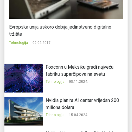
Evropska unija uskoro dobija jedinstveno digitalno
Zb
tržište
d
Tehnologija
09.02.2017.
Te
Foxconn u Meksiku gradi najveću
fabriku superčipova na svetu
Tehnologija
08.11.2024.
Nvidia planira AI centar vrijedan 200
miliona dolara
Tehnologija
15.04.2024.