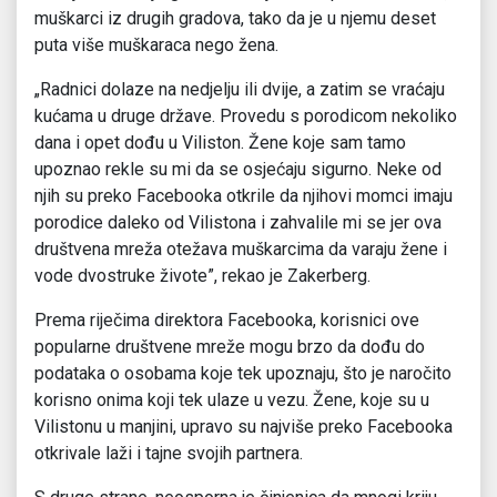
muškarci iz drugih gradova, tako da je u njemu deset
puta više muškaraca nego žena.
„Radnici dolaze na nedjelju ili dvije, a zatim se vraćaju
kućama u druge države. Provedu s porodicom nekoliko
dana i opet dođu u Viliston. Žene koje sam tamo
upoznao rekle su mi da se osjećaju sigurno. Neke od
njih su preko Facebooka otkrile da njihovi momci imaju
porodice daleko od Vilistona i zahvalile mi se jer ova
društvena mreža otežava muškarcima da varaju žene i
vode dvostruke živote”, rekao je Zakerberg.
Prema riječima direktora Facebooka, korisnici ove
popularne društvene mreže mogu brzo da dođu do
podataka o osobama koje tek upoznaju, što je naročito
korisno onima koji tek ulaze u vezu. Žene, koje su u
Vilistonu u manjini, upravo su najviše preko Facebooka
otkrivale laži i tajne svojih partnera.