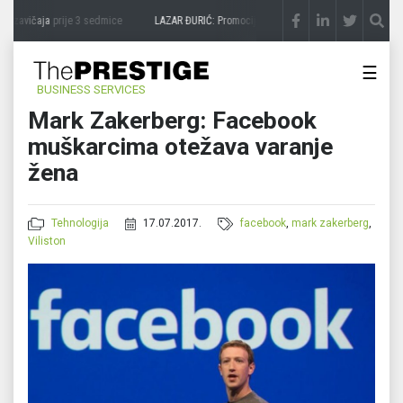
 zavičaja
prije 3 sedmice
LAZAR ĐURIĆ: Promocija potencijal pretvara u destinaciju
☰
BUSINESS SERVICES
Mark Zakerberg: Facebook
muškarcima otežava varanje
žena
Tehnologija
17.07.2017.
facebook
,
mark zakerberg
,
Viliston