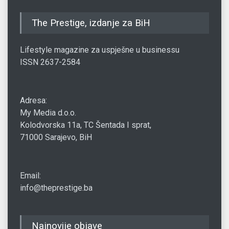
The Prestige, izdanje za BiH
Lifestyle magazine za uspješne u businessu
ISSN 2637-2584
Adresa:
My Media d.o.o.
Kolodvorska 11a, TC Šentada I sprat,
71000 Sarajevo, BiH
Email:
info@theprestige.ba
Najnovije objave