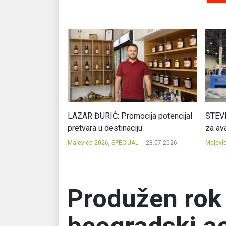
Ć: Čuvari ukusa
LAZAR ĐURIĆ: Promocija potencijal
STEVI
pretvara u destinaciju
za ava
23.07.2026.
Majevica 2026
,
SPECIJAL
23.07.2026.
Majevi
Produžen rok 