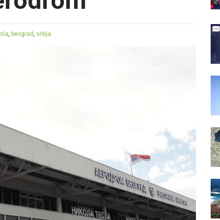
erodrom
sla
,
beograd
,
srbija