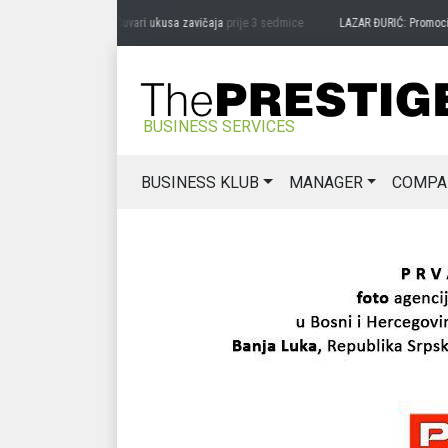
DRAG MIĆANOVIĆ: Čuvari ukusa zavičaja
prije 3 sedmice
LAZAR ĐURIĆ: Promocija po
BUSINESS SERVICES
BUSINESS KLUB
MANAGER
COMPA