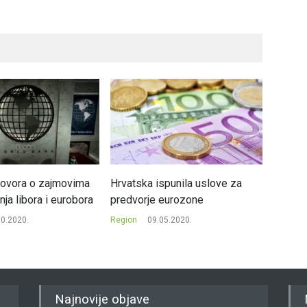
govora o zajmovima
Hrvatska ispunila uslove za
Kineski
ja libora i eurobora
predvorje eurozone
mogao 
10.2020.
Region
09.05.2020.
Region
Najnovije objave