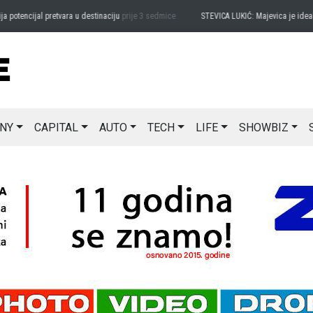
tencijal pretvara u destinaciju
prije 3 sedmice
STEVICA LUKIĆ: Majevica je idealna z
NY
CAPITAL
AUTO
TECH
LIFE
SHOWBIZ