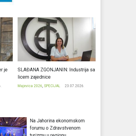
r je
SLAĐANA ZGONJANIN: Industrija sa
NIKOLA GAVRIĆ: L
licem zajednice
regionalni uspje
.
Majevica 2026
,
SPECIJAL
23.07.2026.
Majevica 2026
,
SPEC
Na Jahorina ekonomskom
forumu o Zdravstvenom
turizmu u regionu