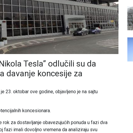
ikola Tesla” odlučili su da
a davanje koncesije za
 23. oktobar ove godine, objavljeno je na sajtu
tencijalnih koncesionara.
e rok za dostavljanje obavezujućih ponuda u fazi dva
oj fazi imali dovoljno vremena da analiziraju svu