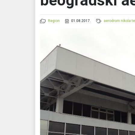
beogradski a
Region
01.08.2017.
aerodrom nikola te