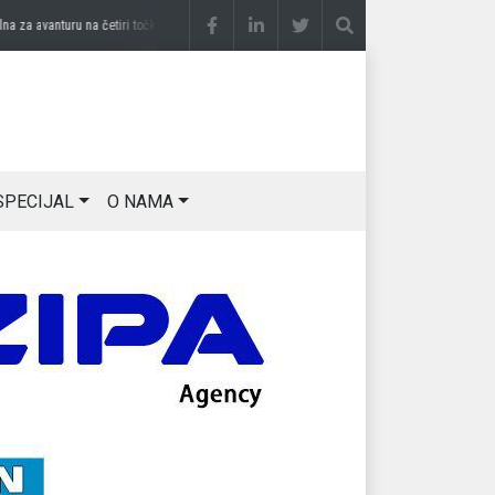
a avanturu na četiri točka
prije 3 sedmice
DRAGAN OSTOJIĆ: Moj karakter je iskova
SPECIJAL
O NAMA