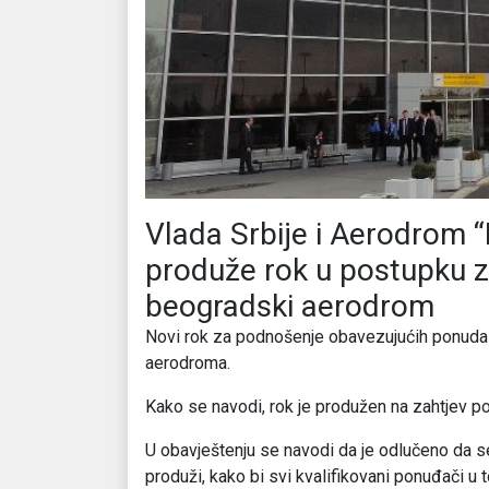
Vlada Srbije i Aerodrom “N
produže rok u postupku z
beogradski aerodrom
Novi rok za podnošenje obavezujućih ponuda je
aerodroma.
Kako se navodi, rok je produžen na zahtjev po
U obavještenju se navodi da je odlučeno da s
produži, kako bi svi kvalifikovani ponuđači u t