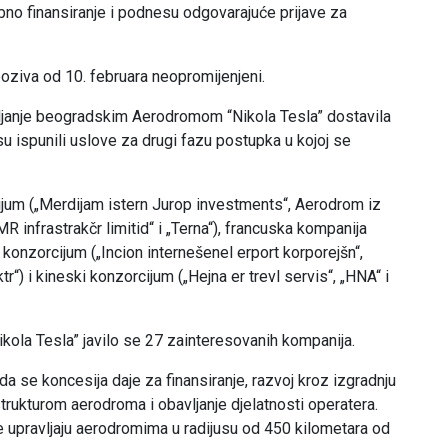
no finansiranje i podnesu odgovarajuće prijave za
poziva od 10. februara neopromijenjeni.
janje beogradskim Aerodromom “Nikola Tesla” dostavila
 su ispunili uslove za drugi fazu postupka u kojoj se
ijum („Merdijam istern Jurop investments“, Aerodrom iz
MR infrastrakčr limitid“ i „Terna“), francuska kompanija
 konzorcijum („Incion internešenel erport korporejšn“,
ktr“) i kineski konzorcijum („Hejna er trevl servis“, „HNA“ i
kola Tesla” javilo se 27 zainteresovanih kompanija.
a se koncesija daje za finansiranje, razvoj kroz izgradnju
astrukturom aerodroma i obavljanje djelatnosti operatera.
 upravljaju aerodromima u radijusu od 450 kilometara od