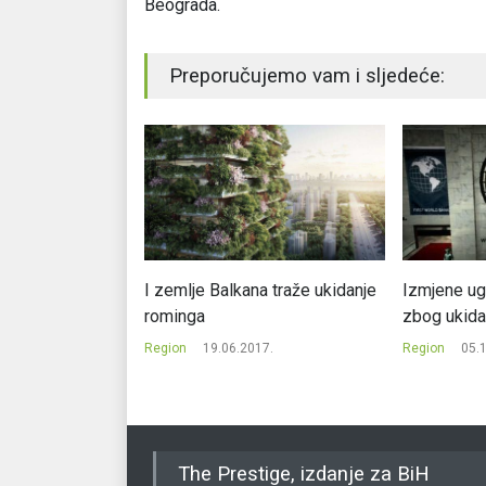
Beograda.
Preporučujemo vam i sljedeće:
sovana za neke
I zemlje Balkana traže ukidanje
Izmjene u
Agrokora?
rominga
zbog ukidan
17.
Region
19.06.2017.
Region
05.
The Prestige, izdanje za BiH