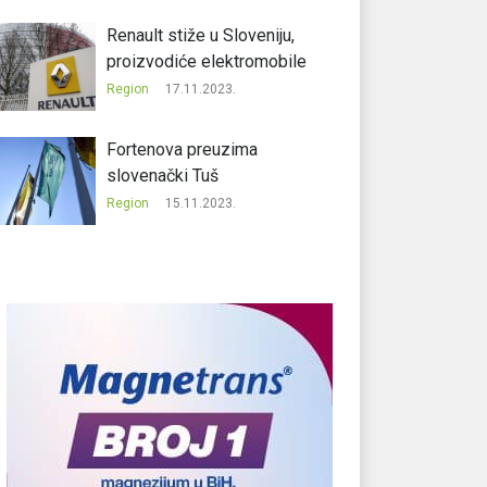
Renault stiže u Sloveniju,
proizvodiće elektromobile
Region
17.11.2023.
Fortenova preuzima
slovenački Tuš
Region
15.11.2023.