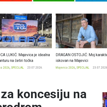
CA LUKIĆ: Majevica je idealna
DRAGAN OSTOJIĆ: Moj karakte
nturu na četiri točka
iskovan na Majevici
ca 2026
,
SPECIJAL
23.07.2026.
Majevica 2026
,
SPECIJAL
23.07.2026
za koncesiju na