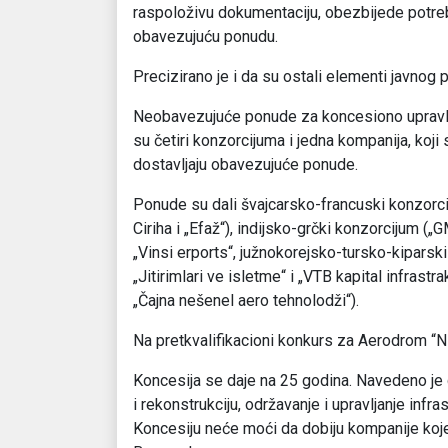
raspoloživu dokumentaciju, obezbijede potreb
obavezujuću ponudu.
Precizirano je i da su ostali elementi javnog 
Neobavezujuće ponude za koncesiono upravl
su četiri konzorcijuma i jedna kompanija, koji
dostavljaju obavezujuće ponude.
Ponude su dali švajcarsko-francuski konzorc
Ciriha i „Efaž“), indijsko-grčki konzorcijum („G
„Vinsi erports“, južnokorejsko-tursko-kiparski
„Jitirimlari ve isletme“ i „VTB kapital infrastra
„Čajna nešenel aero tehnolodži“).
Na pretkvalifikacioni konkurs za Aerodrom “Ni
Koncesija se daje na 25 godina. Navedeno je d
i rekonstrukciju, održavanje i upravljanje infr
Koncesiju neće moći da dobiju kompanije koje