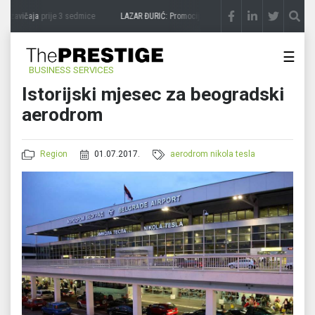
 zavičaja
prije 3 sedmice
LAZAR ĐURIĆ: Promocija potencijal pretvara u destinaciju
☰
BUSINESS SERVICES
Istorijski mjesec za beogradski
aerodrom
Region
01.07.2017.
aerodrom nikola tesla