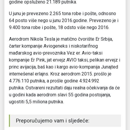
godine opsluženo 21.189 putnika.
U junu je prevezeno 2.265 tona robe i pošte, odnosno
64 posto više nego u junu 2016.godine. Prevezeno je i
9.400 tona robe i pošte, 18 odsto više nego 2016.
Aerodrom Nikola Tesla je matično čvorište Er Srbija,
čarter kompanije Aviogeneks i niskotarifnog
mađarskog avio-prevoznika Vez er. Avio-taksi
kompanije Er Pink, jat ervejz AVIO taksi, pelikan ervejz i
princ avijacija, baš kao i kargo avio-kompanija Junajted
internešenal erlajns. Kroz aerodrom 2015. prošlo je
4.776.110 putnika, a prošle godine 4.924.992
putnika. Ostvareni rezultati daju realna očekivanja da će
u godini kada aerodrom slavi 55 godina postojanja,
ugostiti 5,5 miliona putnika.
Preporučujemo vam i sljedeće: