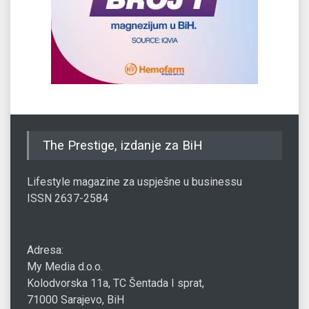
The Prestige, izdanje za BiH
Lifestyle magazine za uspješne u businessu
ISSN 2637-2584
Adresa:
My Media d.o.o.
Kolodvorska 11a, TC Šentada I sprat,
71000 Sarajevo, BiH