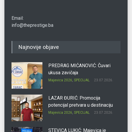
Email:
info@theprestige.ba
Najnovije objave
PREDRAG MIĆANOVIĆ: Čuvari
ukusa zavičaja
Majevica 2026
,
SPECIJAL
23.07.2026.
LAZAR ĐURIĆ: Promocija
potencijal pretvara u destinaciju
Majevica 2026
,
SPECIJAL
23.07.2026.
STEVICA LUKIĆ: Majevica je