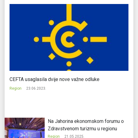
CEFTA usaglasila dvije nove važne odluke
Ik
Region
23.06.2023.
Re
Na Jahorina ekonomskom forumu o
Zdravstvenom turizmu u regionu
Region
21.05.2025.