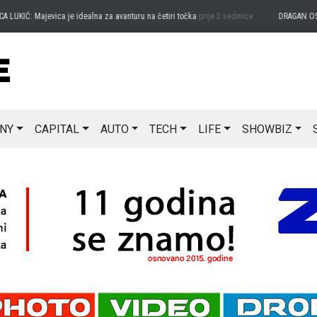
KIĆ: Majevica je idealna za avanturu na četiri točka
prije 3 sedmice
DRAGAN OSTOJIĆ
NY
CAPITAL
AUTO
TECH
LIFE
SHOWBIZ