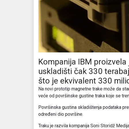
Kompanija IBM proizvela j
uskladišti čak 330 terab
što je ekvivalent 330 mili
Na novi prototip magnetne trake može da stan
veće od površinske gustine traka koje se tren
Površinska gustina skladištenja podataka pred
određeni dio površine.
Traku je razvila kompanija Soni Storidž Medi