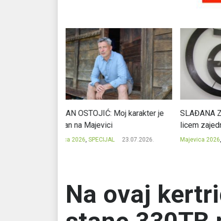
j karakter je
SLAĐANA ZGONJANIN: Industrija sa
NIKOL
licem zajednice
regio
23.07.2026.
Majevica 2026
,
SPECIJAL
23.07.2026.
Majevi
Na ovaj kertr