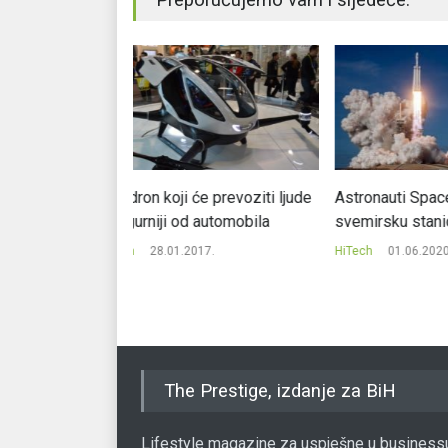
e prevoziti ljude
Astronauti SpaceX-a stigli na
Lansiran na
 automobila
svemirsku stanicu
meteorološk
spasiti mn
17.
HiTech
01.06.2020.
HiTech
22.1
The Prestige, izdanje za BiH
Lifestyle magazine za uspješne u business