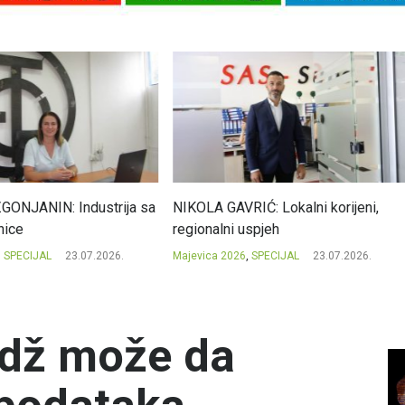
A GAVRIĆ: Lokalni korijeni,
MILE KOJIĆ: Evropski kvalitet 
nalni uspjeh
potpisom iz Priboja
ca 2026
,
SPECIJAL
23.07.2026.
Majevica 2026
,
SPECIJAL
23.07.2026
idž može da