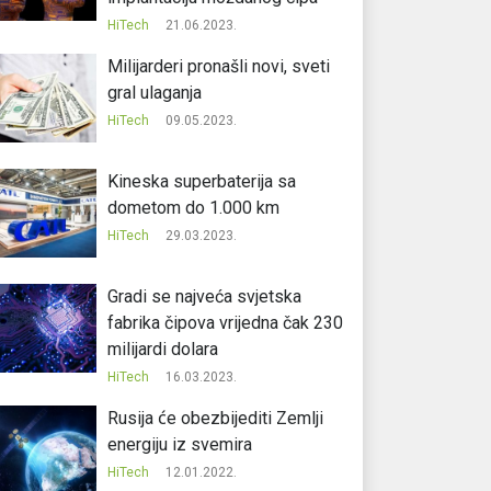
HiTech
21.06.2023.
Milijarderi pronašli novi, sveti
gral ulaganja
HiTech
09.05.2023.
Kineska superbaterija sa
dometom do 1.000 km
HiTech
29.03.2023.
Gradi se najveća svjetska
fabrika čipova vrijedna čak 230
milijardi dolara
HiTech
16.03.2023.
Rusija će obezbijediti Zemlji
energiju iz svemira
HiTech
12.01.2022.