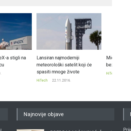
jmoderniji
Microsoft najavljuje budućnost
i satelit koji će
bez lozinki
oge živote
HiTech
22.12.2020.
1.2016.
Najnovije objave
u
Pri