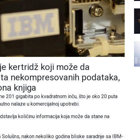
e kertridž koji može da
ajta nekompresovanih podataka,
ona knjiga
e 201 gigabita po kvadratnom inču, što je oko 20 puta
utno nalaze u komercijalnoj upotrebi.
stavlja količinu informacija koja može da stane na
ja Solušns, nakon nekoliko godina bliske saradnje sa IBM-