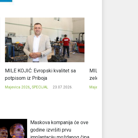
sa
MILAN TODOROVIĆ: Zaštitnici
CVJETKO MITROV
zelenog bogatstva planine
nas spajaju
.
Majevica 2026
,
SPECIJAL
22.07.2026.
Majevica 2026
,
SPEC
Maskova kompanija će ove
godine izvršiti prvu
implantaciju moždanog čipa