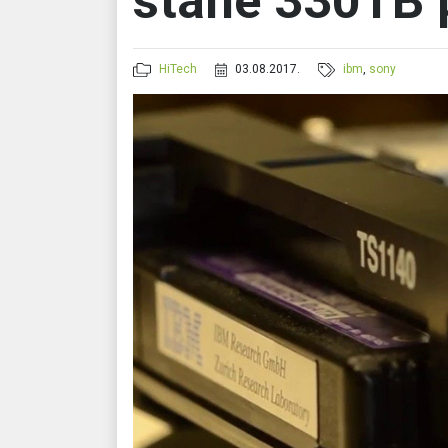
stane 330TB 
HiTech
03.08.2017.
ibm
,
sony