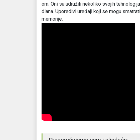
om. Oni su udružili nekoliko svojih tehnologij
dlana. Uporedivi uređaji koji se mogu smatrat
memorije.
Preporučujemo vam i sljedeće: