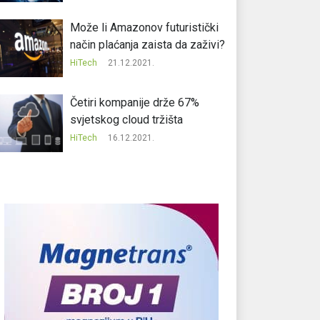
Može li Amazonov futuristički
način plaćanja zaista da zaživi?
HiTech
21.12.2021.
Četiri kompanije drže 67%
svjetskog cloud tržišta
HiTech
16.12.2021.