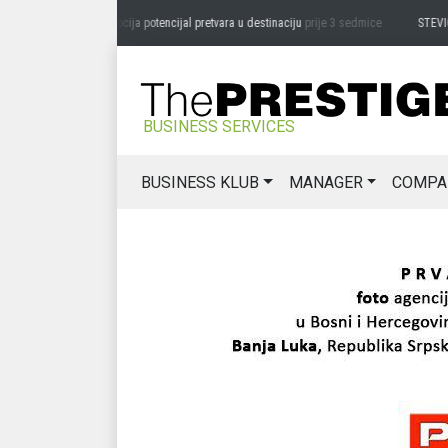
LAZAR ĐURIĆ: Promocija potencijal pretvara u destinaciju
prije 3 sedmice
STEVICA LU
BUSINESS SERVICES
BUSINESS KLUB
MANAGER
COMPA