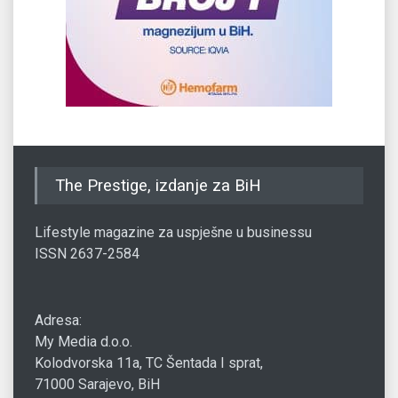
The Prestige, izdanje za BiH
Lifestyle magazine za uspješne u businessu
ISSN 2637-2584
Adresa:
My Media d.o.o.
Kolodvorska 11a, TC Šentada I sprat,
71000 Sarajevo, BiH