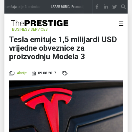
 zavičaja
prije 3 sedmice
LAZAR ĐURIĆ: Promocija potencijal pretvara u destinaciju
☰
BUSINESS SERVICES
Tesla emituje 1,5 milijardi USD
vrijedne obveznice za
proizvodnju Modela 3
Akcije
09.08.2017.