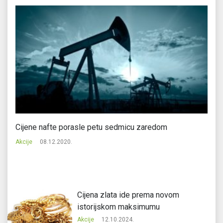
Cijene nafte porasle petu sedmicu zaredom
Ci
Akcije
08.12.2020.
Ak
Cijena zlata ide prema novom
istorijskom maksimumu
Akcije
12.10.2024.