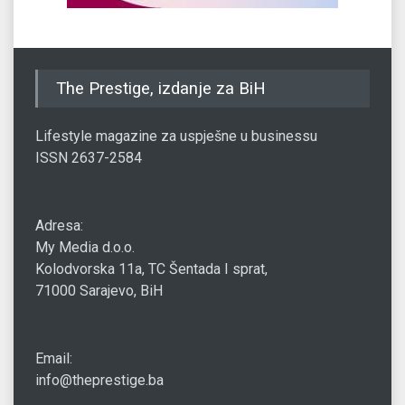
The Prestige, izdanje za BiH
Lifestyle magazine za uspješne u businessu
ISSN 2637-2584
Adresa:
My Media d.o.o.
Kolodvorska 11a, TC Šentada I sprat,
71000 Sarajevo, BiH
Email:
info@theprestige.ba