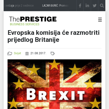
 zavičaja
prije 2 sedmice
LAZAR ĐURIĆ: Promocija potencijal pretvara u destinaciju
☰
BUSINESS SERVICES
Evropska komisija će razmotriti
prijedlog Britanije
Svijet
21.08.2017.