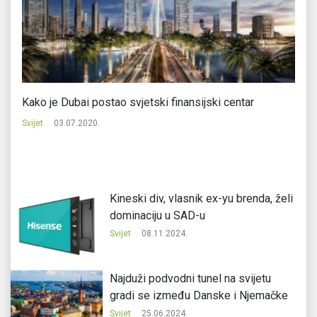
Kako je Dubai postao svjetski finansijski centar
IT
ra
Svijet
03.07.2020.
Svi
Kineski div, vlasnik ex-yu brenda, želi
dominaciju u SAD-u
Svijet
08.11.2024.
Najduži podvodni tunel na svijetu
gradi se između Danske i Njemačke
Svijet
25.06.2024.