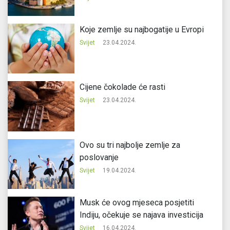
Koje zemlje su najbogatije u Evropi
Svijet
23.04.2024.
Cijene čokolade će rasti
Svijet
23.04.2024.
Ovo su tri najbolje zemlje za
poslovanje
Svijet
19.04.2024.
Musk će ovog mjeseca posjetiti
Indiju, očekuje se najava investicija
Svijet
16.04.2024.