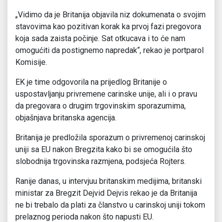
„Vidimo da je Britanija objavila niz dokumenata o svojim
stavovima kao pozitivan korak ka prvoj fazi pregovora
koja sada zaista počinje. Sat otkucava i to će nam
omogućiti da postignemo napredak“, rekao je portparol
Komisije.
EK je time odgovorila na prijedlog Britanije o
uspostavljanju privremene carinske unije, ali i o pravu
da pregovara o drugim trgovinskim sporazumima,
objašnjava britanska agencija.
Britanija je predložila sporazum o privremenoj carinskoj
uniji sa EU nakon Bregzita kako bi se omogućila što
slobodnija trgovinska razmjena, podsjeća Rojters.
Ranije danas, u intervjuu britanskim medijima, britanski
ministar za Bregzit Dejvid Dejvis rekao je da Britanija
ne bi trebalo da plati za članstvo u carinskoj uniji tokom
prelaznog perioda nakon što napusti EU.