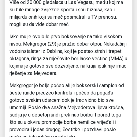
Više od 20.000 gledalaca u Las Vegasu, među kojima
su bile mnoge zvijezde sporta i šou biznisa, kao i
milijardu onih koji su meč posmatrali u TV prenosu,
mogli su da vide dobar meč.
Iako mu je ovo bilo prvo boksovanje na tako visokom
nivou, Mekgregor (29) je pružio dobar otpor. Nekadašnji
vodoinstalater iz Dablina, koji je postao strah i trepet
oktagona, ringa za mješovite borilačke veštine (MMA) u
kojima je gotovo sve dozvoljeno, na kraju ipak nije imao
rješenje za Mejvedera.
Mekgregor je bolje počeo ali je bokserski šampion od
šeste runde preuzeo kontrolu i počeo da pogađa
gotovo svakim udarcem dok je Irac vidno bio sve
umorniji. Posle dva snažna Mejvederova lijeva krošea,
sudija je u desetoj rundi prekinuo borbu. I pored toga
što su u okviru promocije borbe nemilice vrijeđali i
provocirali jedan drugog, čestitke i pozdravi posle
meča su bili prilično prijateljski.