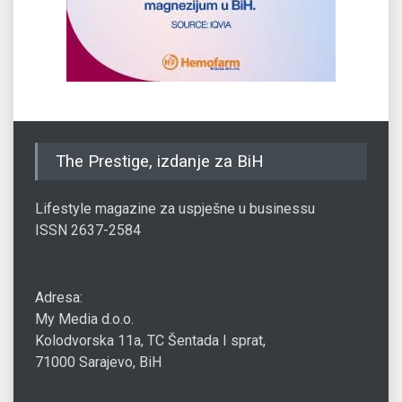
The Prestige, izdanje za BiH
Lifestyle magazine za uspješne u businessu
ISSN 2637-2584
Adresa:
My Media d.o.o.
Kolodvorska 11a, TC Šentada I sprat,
71000 Sarajevo, BiH