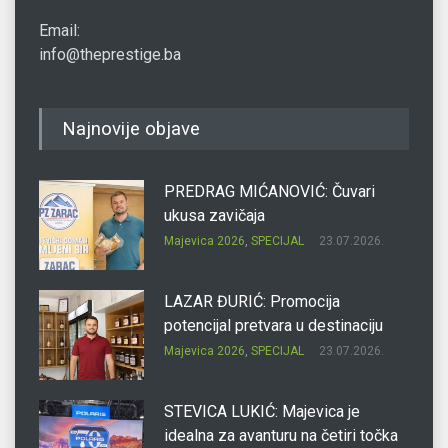
Email:
info@theprestige.ba
Najnovije objave
PREDRAG MIĆANOVIĆ: Čuvari
ukusa zavičaja
Majevica 2026
,
SPECIJAL
23.07.2026.
LAZAR ĐURIĆ: Promocija
potencijal pretvara u destinaciju
Majevica 2026
,
SPECIJAL
23.07.2026.
STEVICA LUKIĆ: Majevica je
idealna za avanturu na četiri točka