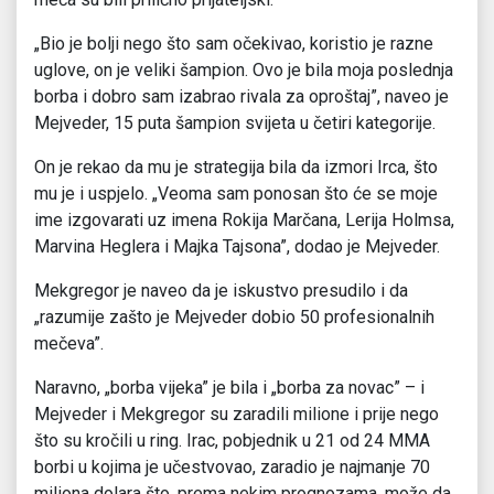
„Bio je bolji nego što sam očekivao, koristio je razne
uglove, on je veliki šampion. Ovo je bila moja poslednja
borba i dobro sam izabrao rivala za oproštaj”, naveo je
Mejveder, 15 puta šampion svijeta u četiri kategorije.
On je rekao da mu je strategija bila da izmori Irca, što
mu je i uspjelo. „Veoma sam ponosan što će se moje
ime izgovarati uz imena Rokija Marčana, Lerija Holmsa,
Marvina Heglera i Majka Tajsona”, dodao je Mejveder.
Mekgregor je naveo da je iskustvo presudilo i da
„razumije zašto je Mejveder dobio 50 profesionalnih
mečeva”.
Naravno, „borba vijeka” je bila i „borba za novac” – i
Mejveder i Mekgregor su zaradili milione i prije nego
što su kročili u ring. Irac, pobjednik u 21 od 24 MMA
borbi u kojima je učestvovao, zaradio je najmanje 70
miliona dolara što, prema nekim prognozama, može da