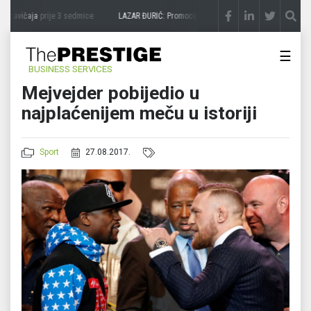
 zavičaja
prije 3 sedmice
LAZAR ĐURIĆ: Promocija potencijal pretvara u destinaciju
p
☰
BUSINESS SERVICES
Mejvejder pobijedio u
najplaćenijem meču u istoriji
Sport
27.08.2017.