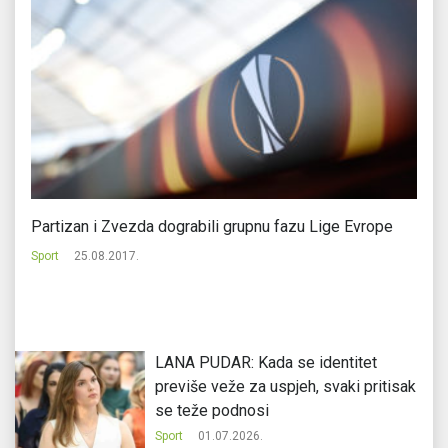
Partizan i Zvezda dograbili grupnu fazu Lige Evrope
Pr
k
Sport
25.08.2017.
Sp
LANA PUDAR: Kada se identitet
previše veže za uspjeh, svaki pritisak
se teže podnosi
Sport
01.07.2026.