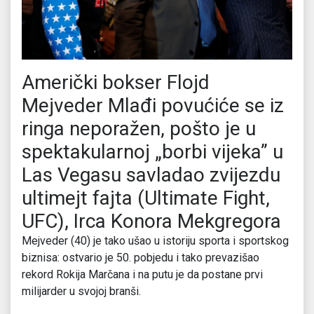
Američki bokser Flojd
Mejveder Mlađi povućiće se iz
ringa neporažen, pošto je u
spektakularnoj „borbi vijeka” u
Las Vegasu savladao zvijezdu
ultimejt fajta (Ultimate Fight,
UFC), Irca Konora Mekgregora
Mejveder (40) je tako ušao u istoriju sporta i sportskog
biznisa: ostvario je 50. pobjedu i tako prevazišao
rekord Rokija Marčana i na putu je da postane prvi
milijarder u svojoj branši.