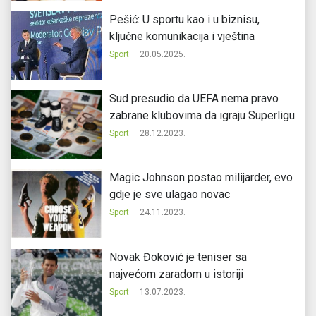
Pešić: U sportu kao i u biznisu,
ključne komunikacija i vještina
Sport
20.05.2025.
Sud presudio da UEFA nema pravo
zabrane klubovima da igraju Superligu
Sport
28.12.2023.
Magic Johnson postao milijarder, evo
gdje je sve ulagao novac
Sport
24.11.2023.
Novak Đoković je teniser sa
najvećom zaradom u istoriji
Sport
13.07.2023.