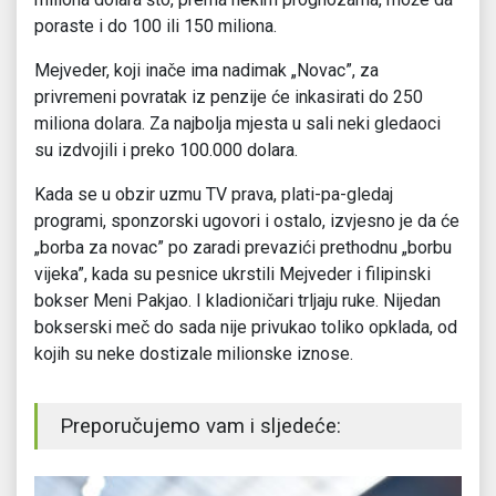
poraste i do 100 ili 150 miliona.
Mejveder, koji inače ima nadimak „Novac”, za
privremeni povratak iz penzije će inkasirati do 250
miliona dolara. Za najbolja mjesta u sali neki gledaoci
su izdvojili i preko 100.000 dolara.
Kada se u obzir uzmu TV prava, plati-pa-gledaj
programi, sponzorski ugovori i ostalo, izvjesno je da će
„borba za novac” po zaradi prevazići prethodnu „borbu
vijeka”, kada su pesnice ukrstili Mejveder i filipinski
bokser Meni Pakjao. I kladioničari trljaju ruke. Nijedan
bokserski meč do sada nije privukao toliko opklada, od
kojih su neke dostizale milionske iznose.
Preporučujemo vam i sljedeće: