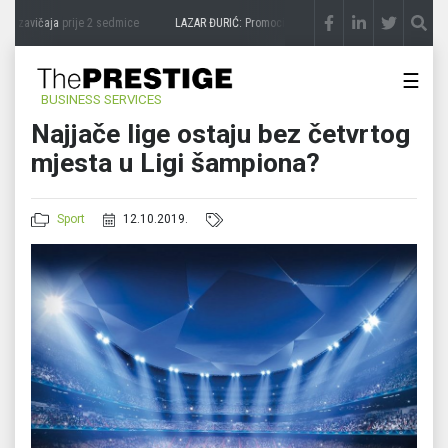
a zavičaja
prije 2 sedmice
LAZAR ĐURIĆ: Promocija potencijal pretvara u destinaciju
☰
BUSINESS SERVICES
Najjače lige ostaju bez četvrtog
mjesta u Ligi šampiona?
Sport
12.10.2019.