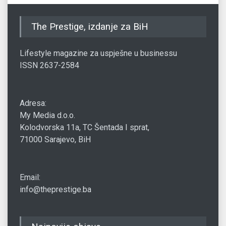
The Prestige, izdanje za BiH
Lifestyle magazine za uspješne u businessu
ISSN 2637-2584
Adresa:
My Media d.o.o.
Kolodvorska 11a, TC Šentada I sprat,
71000 Sarajevo, BiH
Email:
info@theprestige.ba