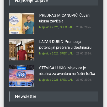
Najnovije objave
PREDRAG MIĆANOVIĆ: Čuvari
ukusa zavičaja
Majevica 2026
,
SPECIJAL
23.07.2026.
LAZAR ĐURIĆ: Promocija
potencijal pretvara u destinaciju
Majevica 2026
,
SPECIJAL
23.07.2026.
STEVICA LUKIĆ: Majevica je
idealna za avanturu na četiri točka
Majevica 2026
,
SPECIJAL
23.07.2026.
DRAGAN OSTOJIĆ: Moj karakter je
Newsletter!
iskovan na Majevici
Majevica 2026
,
SPECIJAL
23.07.2026.