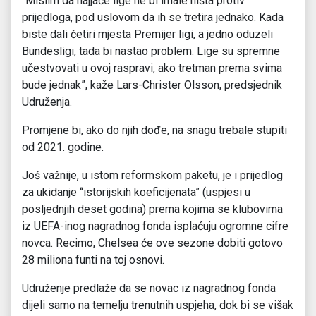
“Mislim da najjače lige ne bi imale ništa protiv
prijedloga, pod uslovom da ih se tretira jednako. Kada
biste dali četiri mjesta Premijer ligi, a jedno oduzeli
Bundesligi, tada bi nastao problem. Lige su spremne
učestvovati u ovoj raspravi, ako tretman prema svima
bude jednak”, kaže Lars-Christer Olsson, predsjednik
Udruženja.
Promjene bi, ako do njih dođe, na snagu trebale stupiti
od 2021. godine.
Još važnije, u istom reformskom paketu, je i prijedlog
za ukidanje “istorijskih koeficijenata” (uspjesi u
posljednjih deset godina) prema kojima se klubovima
iz UEFA-inog nagradnog fonda isplaćuju ogromne cifre
novca. Recimo, Chelsea će ove sezone dobiti gotovo
28 miliona funti na toj osnovi.
Udruženje predlaže da se novac iz nagradnog fonda
dijeli samo na temelju trenutnih uspjeha, dok bi se višak