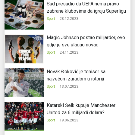
Sud presudio da UEFA nema pravo
zabrane klubovima da igraju Superligu
Sport
28.12.2023.
Magic Johnson postao milijarder, evo
gdje je sve ulagao novac
Sport
24.11.2023.
Novak Đoković je teniser sa
najvećom zaradom u istoriji
Sport
13.07.2023.
Katarski Šeik kupuje Manchester
United za 6 milijardi dolara?
Sport
19.06.2023.