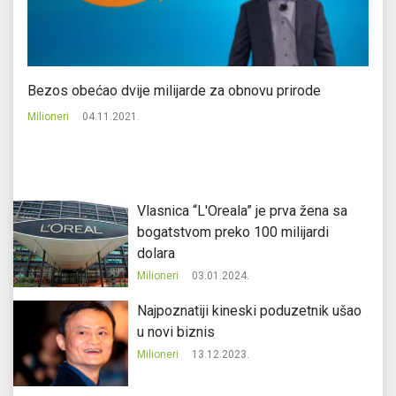
or
Bezos obećao dvije milijarde za obnovu prirode
Ev
Milioneri
04.11.2021.
Mi
Vlasnica “L'Oreala” je prva žena sa
bogatstvom preko 100 milijardi
dolara
Milioneri
03.01.2024.
Najpoznatiji kineski poduzetnik ušao
u novi biznis
Milioneri
13.12.2023.