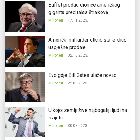
Buffet prodao dionice američkog
giganta pred talas štrajkova
Milioneri
17.11.2023.
Američki milijarder otkrio šta je ključ
uspješne prodaje
Milioneri
02.10.2023.
Evo gdje Bill Gates ulaže novac
Milioneri
22.09.2023.
U kojoj zemlji žive najbogatiji ljudi na
svijetu
Milioneri
30.08.2023.