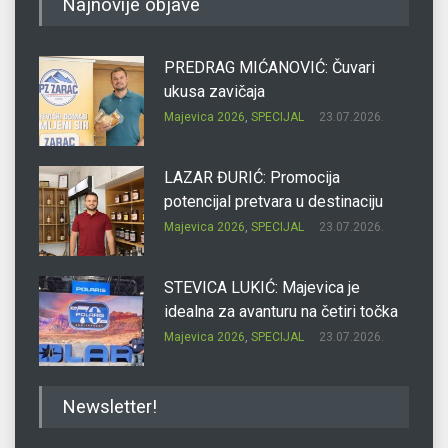
Najnovije objave
PREDRAG MIĆANOVIĆ: Čuvari
ukusa zavičaja
Majevica 2026
,
SPECIJAL
23.07.2026.
LAZAR ĐURIĆ: Promocija
potencijal pretvara u destinaciju
Majevica 2026
,
SPECIJAL
23.07.2026.
STEVICA LUKIĆ: Majevica je
idealna za avanturu na četiri točka
Majevica 2026
,
SPECIJAL
23.07.2026.
DRAGAN OSTOJIĆ: Moj karakter je
Newsletter!
iskovan na Majevici
Majevica 2026
,
SPECIJAL
23.07.2026.