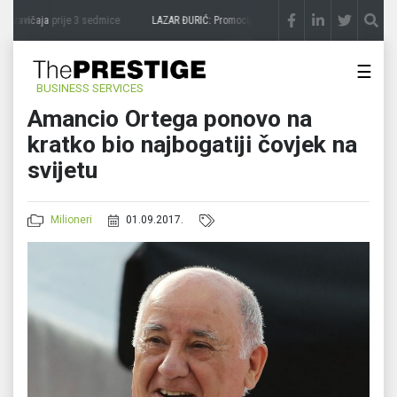
 zavičaja
prije 3 sedmice
LAZAR ĐURIĆ: Promocija potencijal pretvara u destinaciju
☰
BUSINESS SERVICES
Amancio Ortega ponovo na
kratko bio najbogatiji čovjek na
svijetu
Milioneri
01.09.2017.