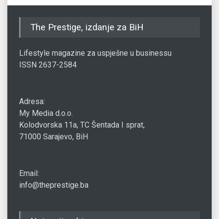
The Prestige, izdanje za BiH
Lifestyle magazine za uspješne u businessu
ISSN 2637-2584
Adresa:
My Media d.o.o.
Kolodvorska 11a, TC Šentada I sprat,
71000 Sarajevo, BiH
Email:
info@theprestige.ba