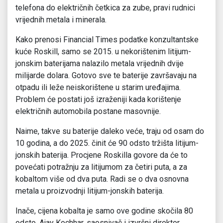
telefona do električnih četkica za zube, pravi rudnici
vrijednih metala i minerala.
Kako prenosi Financial Times podatke konzultantske
kuće Roskill, samo se 2015. u nekorištenim litijum-
jonskim baterijama nalazilo metala vrijednih dvije
milijarde dolara. Gotovo sve te baterije završavaju na
otpadu ili leže neiskorištene u starim uređajima.
Problem će postati još izraženiji kada korištenje
električnih automobila postane masovnije.
Naime, takve su baterije daleko veće, traju od osam do
10 godina, a do 2025. činit će 90 odsto tržišta litijum-
jonskih baterija. Procjene Roskilla govore da će to
povećati potražnju za litijumom za četiri puta, a za
kobaltom više od dva puta. Radi se o dva osnovna
metala u proizvodnji litijum-jonskih baterija.
Inače, cijena kobalta je samo ove godine skočila 80
odsto. Ajay Kochhar, saosnivač i izvršni direktor