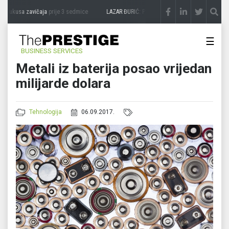
i ukusa zavičaja
prije 3 sedmice
LAZAR ĐURIĆ: Promocija potencijal pretvara u dest
☰
BUSINESS SERVICES
Metali iz baterija posao vrijedan
milijarde dolara
Tehnologija
06.09.2017.