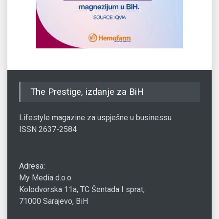
The Prestige, izdanje za BiH
Lifestyle magazine za uspješne u businessu
ISSN 2637-2584
Adresa:
My Media d.o.o.
Kolodvorska 11a, TC Šentada I sprat,
71000 Sarajevo, BiH