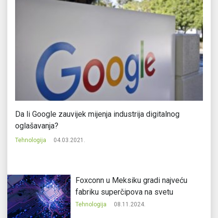
Da li Google zauvijek mijenja industrija digitalnog
Na
oglašavanja?
Te
Tehnologija
04.03.2021.
Foxconn u Meksiku gradi najveću
fabriku superčipova na svetu
Tehnologija
08.11.2024.