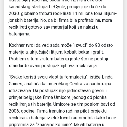
kanadskog startupa Li-Cycle, procjenjuje da će do
2030. globalno trebati reciklirati 11 miliona tona litijum-
jonskih baterija. No, da bi firma bila profitabilna, mora
reciklirati gotovo sav materijal koji se nalazi u
baterijama.
Kochhar tvrdi da već sada može “izvući” do 90 odsto
materijala, uključujući litijum, kobalt, bakar i grafit.
Problem s tom vrstom baterija jeste što ne postoji
standardizovani postupak njihova recikliranja.
“Svako koristi svoju vlastitu formulaciju”, ističe Linda
Gaines, analitičarka američkog Centra za saobra’ajna
istraživanja. Da postupak nije jednostavan govori i
primjer belgijske firme Umicore, jednog od pionira
recikliranja tih baterija. Umicore se tim poslom bavi od
2006. godine. Firma trenutno radi na pilot-projektu
recikliranja baterija iz električnih automobila kako bi se
pripremila za “značajne količine” takvih baterija u