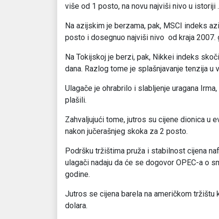
više od 1 posto, na novu najviši nivo u istoriji .
Na azijskim je berzama, pak, MSCI indeks azij
posto i dosegnuo najviši nivo od kraja 2007. 
Na Tokijskoj je berzi, pak, Nikkei indeks skoč
dana. Razlog tome je splašnjavanje tenzija u v
Ulagače je ohrabrilo i slabljenje uragana Irma, 
plašili.
Zahvaljujući tome, jutros su cijene dionica u 
nakon jučerašnjeg skoka za 2 posto.
Podršku tržištima pruža i stabilnost cijena na
ulagači nadaju da će se dogovor OPEC-a o sm
godine.
Jutros se cijena barela na američkom tržištu 
dolara.