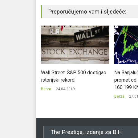
Preporučujemo vam i sljedeće:
jskih berzi
Wall Street: S&P 500 dostigao
Na Banjalu
istorijski rekord
promet od
0.
160.199 K
Berza
24.04.2019.
Berza
27.0
The Prestige, izdanje za BiH