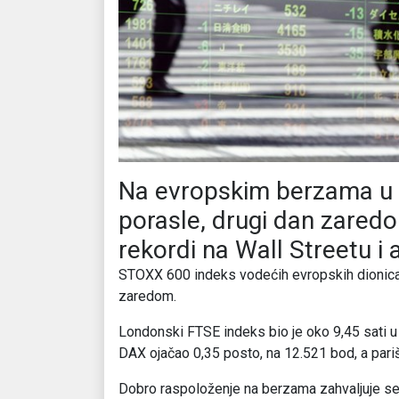
Na evropskim berzama u u
porasle, drugi dan zaredom
rekordi na Wall Streetu i 
STOXX 600 indeks vodećih evropskih dionica b
zaredom.
Londonski FTSE indeks bio je oko 9,45 sati u 
DAX ojačao 0,35 posto, na 12.521 bod, a pari
Dobro raspoloženje na berzama zahvaljuje se