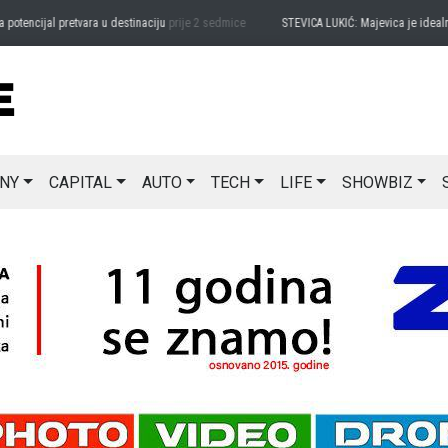
ncijal pretvara u destinaciju
prije 2 sedmice
STEVICA LUKIĆ: Majevica je idealna za 
NY
CAPITAL
AUTO
TECH
LIFE
SHOWBIZ