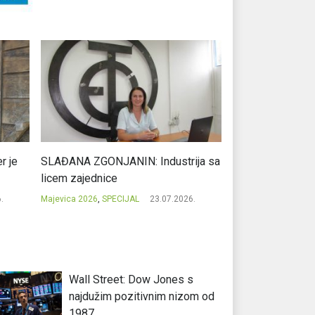
r je
SLAĐANA ZGONJANIN: Industrija sa
NIKOLA GAVRIĆ: L
licem zajednice
regionalni uspje
.
Majevica 2026
,
SPECIJAL
23.07.2026.
Majevica 2026
,
SPEC
Wall Street: Dow Jones s
najdužim pozitivnim nizom od
1987.