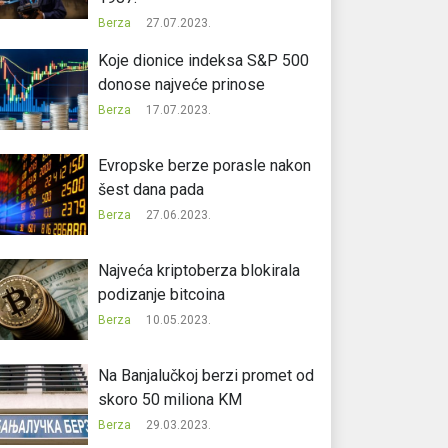
Berza
27.07.2023.
Koje dionice indeksa S&P 500
donose najveće prinose
Berza
17.07.2023.
Evropske berze porasle nakon
šest dana pada
Berza
27.06.2023.
Najveća kriptoberza blokirala
podizanje bitcoina
Berza
10.05.2023.
Na Banjalučkoj berzi promet od
skoro 50 miliona KM
Berza
29.03.2023.