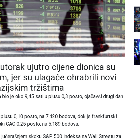
torak ujutro cijene dionica su
, jer su ulagače ohrabrili novi
azijskim tržištima
io je oko 9,45 sati u plusu 0,3 posto, ojačavši drugi dan
plusu 0,10 posto, na 7.420 bodova, dok je frankfurtski
ški CAC 0,25 posto, na 5.189 bodova.
 jučerašnjem skoku S&P 500 indeksa na Wall Streetu za