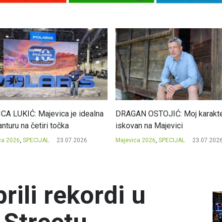
CA LUKIĆ: Majevica je idealna
DRAGAN OSTOJIĆ: Moj karakte
nturu na četiri točka
iskovan na Majevici
ca 2026
,
SPECIJAL
23.07.2026.
Majevica 2026
,
SPECIJAL
23.07.2026
rili rekordi u