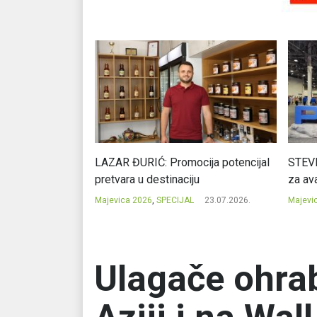
Ć: Čuvari ukusa
LAZAR ĐURIĆ: Promocija potencijal
STEVI
pretvara u destinaciju
za ava
23.07.2026.
Majevica 2026
,
SPECIJAL
23.07.2026.
Majevi
Ulagače ohrab