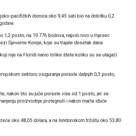
sko-pacifičkih dionica oko 9,45 sati bio na dobitku 0,2
godine.
io 1,2 posto, na 19.776 bodova, najviši nivo u mjesec
ezi Sjeverne Koreje, koje su trajale desetak dana.
koji nije na Floridi nanio tolike štete koliko su se ulagači
evropskom sektoru osiguranja porasle daljnjih 0,3 posto,
fte, nakon što su juče porasle više od 1 posto, jer se
anjenju proizvodnje protegnuti i nakon marta iduće
kreće oko 48,05 dolara, a na londonskom tržištu oko 53,80