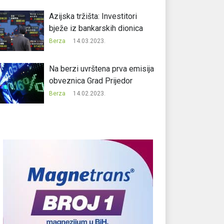
Azijska tržišta: Investitori
bježe iz bankarskih dionica
Berza
14.03.2023.
Na berzi uvrštena prva emisija
obveznica Grad Prijedor
Berza
14.02.2023.