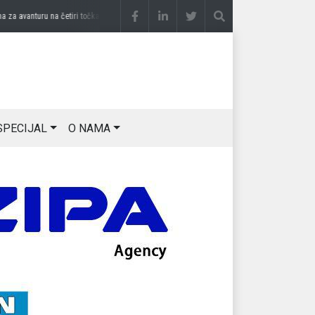
avanturu na četiri točka
prije 2 sedmice
DRAGAN OSTOJIĆ: Moj karakter je iskovan 
SPECIJAL
O NAMA