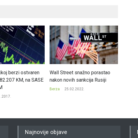
čkoj berzi ostvaren
Wall Street snažno porastao
Evrops
 82.207 KM, na SASE
nakon novih sankcija Rusiji
početk
M
Berza
25.02.2022.
Berza
1.2017.
Najnovije objave