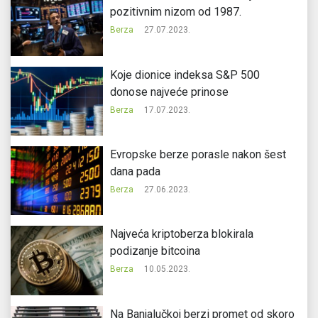
pozitivnim nizom od 1987.
Berza
27.07.2023.
Koje dionice indeksa S&P 500
donose najveće prinose
Berza
17.07.2023.
Evropske berze porasle nakon šest
dana pada
Berza
27.06.2023.
Najveća kriptoberza blokirala
podizanje bitcoina
Berza
10.05.2023.
Na Banjalučkoj berzi promet od skoro