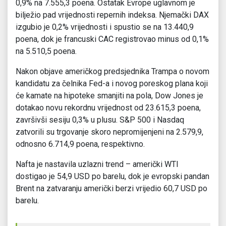
0,9% na 7.555,3 poena. Ostatak Evrope uglavnom je
bilježio pad vrijednosti repernih indeksa. Njemački DAX
izgubio je 0,2% vrijednosti i spustio se na 13.440,9
poena, dok je francuski CAC registrovao minus od 0,1%
na 5.510,5 poena.
Nakon objave američkog predsjednika Trampa o novom
kandidatu za čelnika Fed-a i novog poreskog plana koji
će kamate na hipoteke smanjiti na pola, Dow Jones je
dotakao novu rekordnu vrijednost od 23.615,3 poena,
završivši sesiju 0,3% u plusu. S&P 500 i Nasdaq
zatvorili su trgovanje skoro nepromijenjeni na 2.579,9,
odnosno 6.714,9 poena, respektivno.
Nafta je nastavila uzlazni trend – američki WTI
dostigao je 54,9 USD po barelu, dok je evropski pandan
Brent na zatvaranju američki berzi vrijedio 60,7 USD po
barelu.