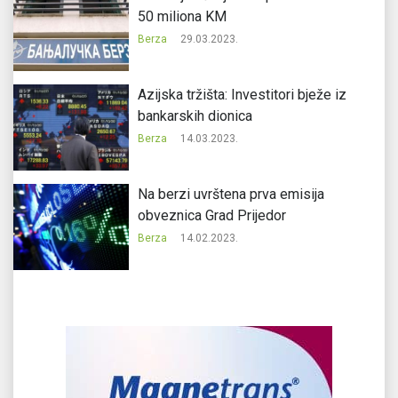
50 miliona KM
Berza
29.03.2023.
Azijska tržišta: Investitori bježe iz
bankarskih dionica
Berza
14.03.2023.
Na berzi uvrštena prva emisija
obveznica Grad Prijedor
Berza
14.02.2023.