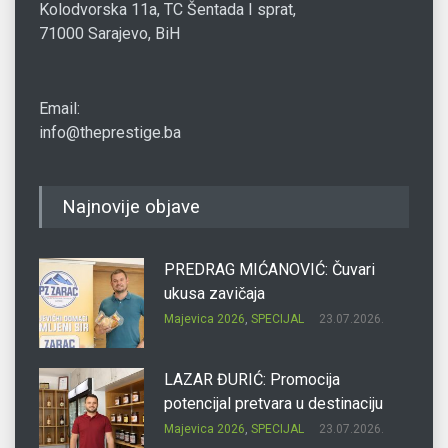
Kolodvorska 11a, TC Šentada I sprat,
71000 Sarajevo, BiH
Email:
info@theprestige.ba
Najnovije objave
PREDRAG MIĆANOVIĆ: Čuvari
ukusa zavičaja
Majevica 2026
,
SPECIJAL
23.07.2026.
LAZAR ĐURIĆ: Promocija
potencijal pretvara u destinaciju
Majevica 2026
,
SPECIJAL
23.07.2026.