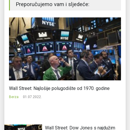
Preporučujemo vam i sljedeće:
Wall Street: Najlošije polugodište od 1970. godine
Ci
Berza
01.07.2022.
Be
Wall Street: Dow Jones s najdužim