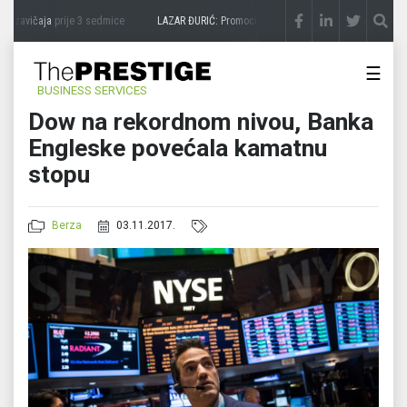
 zavičaja
prije 3 sedmice
LAZAR ĐURIĆ: Promocija potencijal pretvara u destinaciju
☰
BUSINESS SERVICES
Dow na rekordnom nivou, Banka
Engleske povećala kamatnu
stopu
Berza
03.11.2017.