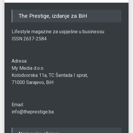
The Prestige, izdanje za BiH
Lifestyle magazine za uspješne u businessu
ISSN 2637-2584
Adresa:
My Media d.o.o.
Kolodvorska 11a, TC Šentada I sprat,
71000 Sarajevo, BiH
Email:
info@theprestige.ba