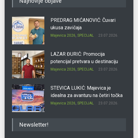
Najnovije objave
PREDRAG MIĆANOVIĆ: Čuvari
ukusa zavičaja
Majevica 2026
,
SPECIJAL
23.07.2026.
LAZAR ĐURIĆ: Promocija
potencijal pretvara u destinaciju
Majevica 2026
,
SPECIJAL
23.07.2026.
STEVICA LUKIĆ: Majevica je
idealna za avanturu na četiri točka
Majevica 2026
,
SPECIJAL
23.07.2026.
DRAGAN OSTOJIĆ: Moj karakter je
Newsletter!
iskovan na Majevici
Majevica 2026
,
SPECIJAL
23.07.2026.