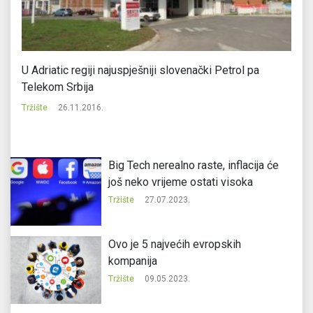
U Adriatic regiji najuspješniji slovenački Petrol pa
Tr
Telekom Srbija
go
Tržište
26.11.2016.
Tr
Big Tech nerealno raste, inflacija će
još neko vrijeme ostati visoka
Tržište
27.07.2023.
Ovo je 5 najvećih evropskih
kompanija
Tržište
09.05.2023.