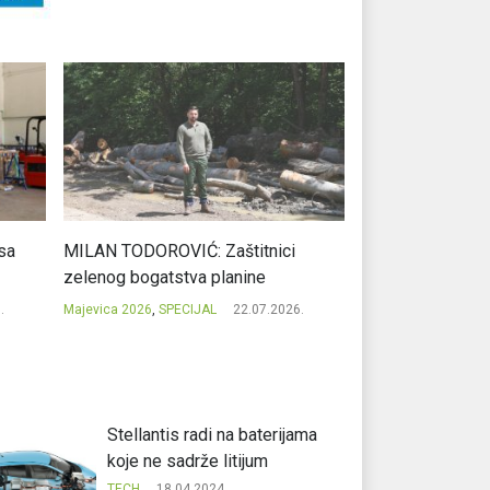
sa
MILAN TODOROVIĆ: Zaštitnici
CVJETKO MITROV
zelenog bogatstva planine
nas spajaju
.
Majevica 2026
,
SPECIJAL
22.07.2026.
Majevica 2026
,
SPEC
Stellantis radi na baterijama
koje ne sadrže litijum
TECH
18.04.2024.