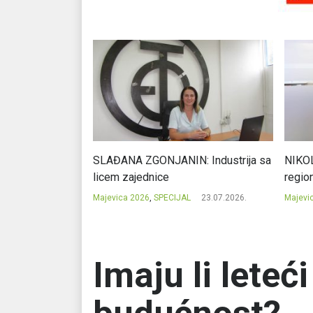
j karakter je
SLAĐANA ZGONJANIN: Industrija sa
NIKOL
licem zajednice
regio
23.07.2026.
Majevica 2026
,
SPECIJAL
23.07.2026.
Majevi
Imaju li leteć