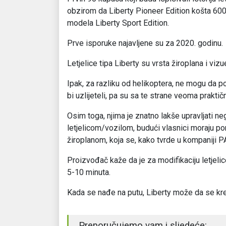
obzirom da Liberty Pioneer Edition košta 600
modela Liberty Sport Edition.
Prve isporuke najavljene su za 2020. godinu.
Letjelice tipa Liberty su vrsta žiroplana i vi
Ipak, za razliku od helikoptera, ne mogu da po
bi uzlijeteli, pa su sa te strane veoma praktič
Osim toga, njima je znatno lakše upravljati n
letjelicom/vozilom, budući vlasnici moraju p
žiroplanom, koja se, kako tvrde u kompaniji 
Proizvođač kaže da je za modifikaciju letjeli
5-10 minuta.
Kada se nađe na putu, Liberty može da se k
Preporučujemo vam i sljedeće: