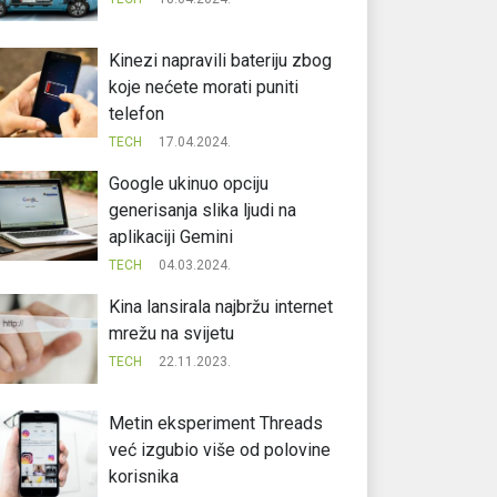
Kinezi napravili bateriju zbog
koje nećete morati puniti
telefon
TECH
17.04.2024.
Google ukinuo opciju
generisanja slika ljudi na
aplikaciji Gemini
TECH
04.03.2024.
Kina lansirala najbržu internet
mrežu na svijetu
TECH
22.11.2023.
Metin eksperiment Threads
već izgubio više od polovine
korisnika