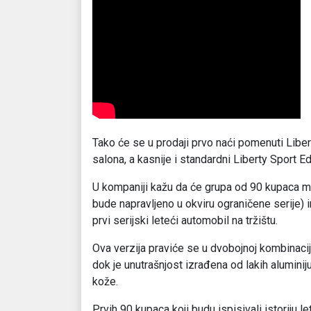
Tako će se u prodaji prvo naći pomenuti Libe
salona, a kasnije i standardni Liberty Sport Edi
U kompaniji kažu da će grupa od 90 kupaca mo
bude napravljeno u okviru ograničene serije) im
prvi serijski leteći automobil na tržištu.
Ova verzija praviće se u dvobojnoj kombinacij
dok je unutrašnjost izrađena od lakih aluminiju
kože.
Prvih 90 kupaca koji budu ispisivali istoriju le