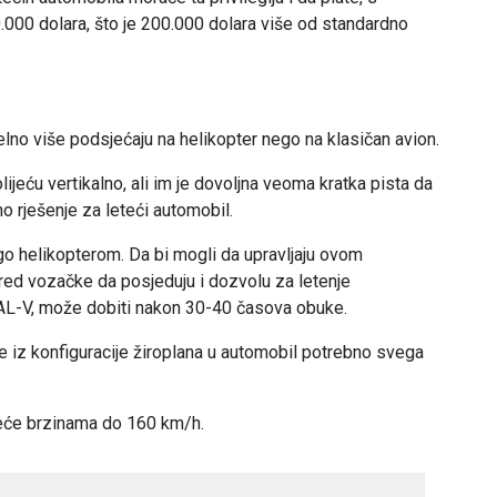
.000 dolara, što je 200.000 dolara više od standardno
zuelno više podsjećaju na helikopter nego na klasičan avion.
lijeću vertikalno, ali im je dovoljna veoma kratka pista da
no rješenje za leteći automobil.
ego helikopterom. Da bi mogli da upravljaju ovom
ored vozačke da posjeduju i dozvolu za letenje
PAL-V, može dobiti nakon 30-40 časova obuke.
ce iz konfiguracije žiroplana u automobil potrebno svega
reće brzinama do 160 km/h.