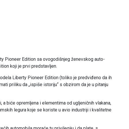
rty Pioneer Edition sa ovogodišnjeg ženevskog auto-
tion koji je prvi predstavljen.
dela Liberty Pioneer Edition (toliko je predviđeno da ih
ati priliku da „ispiše istoriju“ s obzirom da je u pitanju
i, a biće opremljena i elementima od ugljeničnih vlakana,
mskih legura koje se koriste u avio industriji i kvalitetne
tećih automobila moraće tu privilegiju i da plate, s