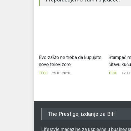
 novinu koja se
Evo zašto ne treba da kupujete
Štampač m
e svidjeti
nove televizore
čitavu kuću
.
TECH
25.01.2020.
TECH
12.11
The Prestige, izdanje za BiH
Lifestyle magazine za uspješne u business