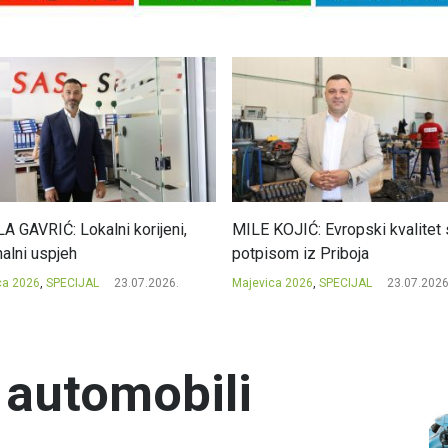
A GAVRIĆ: Lokalni korijeni,
MILE KOJIĆ: Evropski kvalitet 
nalni uspjeh
potpisom iz Priboja
ca 2026
,
SPECIJAL
23.07.2026.
Majevica 2026
,
SPECIJAL
23.07.2026
i automobili