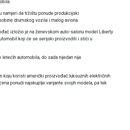
obila.
u namjeri da tržištu ponude produkcijski
 osobine drumskog vozila i malog aviona.
vođač izložio je na ženevskom auto-salonu model Liberty
utomobil koji će se serijski proizvoditi i stići u
e letećih automobila, do sada nijedan nije
 koju koristi američki proizvođač luksuznih električnih
cima ponudi najskuplje varijante svojih modela, pa tek