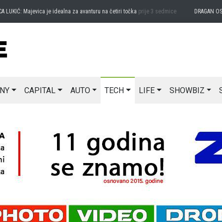
IĆ: Majevica je idealna za avanturu na četiri točka
prije 3 sedmice
DRAGAN OSTOJIĆ:
NY
CAPITAL
AUTO
TECH
LIFE
SHOWBIZ