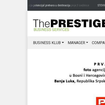
LAZAR ĐURIĆ: Promocija potencijal pretvara u destinaciju
prije 3 sedmice
STEVICA LUK
BUSINESS SERVICES
BUSINESS KLUB
MANAGER
COMPA