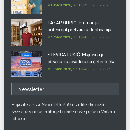
Majevica 2026
,
SPECIJAL
23.07.2026.
LAZAR ĐURIĆ: Promocija
potencijal pretvara u destinaciju
Majevica 2026
,
SPECIJAL
23.07.2026.
STEVICA LUKIĆ: Majevica je
idealna za avanturu na četiri točka
Majevica 2026
,
SPECIJAL
23.07.2026.
DRAGAN OSTOJIĆ: Moj karakter je
Newsletter!
iskovan na Majevici
Majevica 2026
,
SPECIJAL
23.07.2026.
Prijavite se za Newsletter! Ako želite da imate
svake sedmice editorijal i naše nove priče u Vašem
Inboxu.
SLAĐANA ZGONJANIN: Industrija
sa licem zajednice