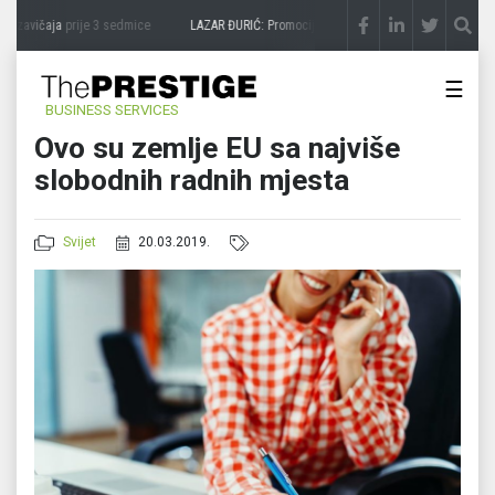
 zavičaja
prije 3 sedmice
LAZAR ĐURIĆ: Promocija potencijal pretvara u destinaciju
☰
BUSINESS SERVICES
Ovo su zemlje EU sa najviše
slobodnih radnih mjesta
Svijet
20.03.2019.