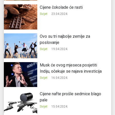
Cijene čokolade će rasti
Svijet
23.04.2024.
Ovo su tri najbolje zemlje za
poslovanje
Svijet
19.04.2024.
Musk će ovog mjeseca posjetiti
Indiju, očekuje se najava investicija
Svijet
16.04.2024.
Cijene nafte prošle sedmice blago
pale
Svijet
15.04.2024.