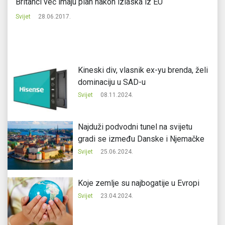
99
Britanci već imaju plan nakon izlaska iz EU
Mi
ko
Svijet
28.06.2017.
Svi
Kineski div, vlasnik ex-yu brenda, želi
dominaciju u SAD-u
Svijet
08.11.2024.
Najduži podvodni tunel na svijetu
gradi se između Danske i Njemačke
Svijet
25.06.2024.
Koje zemlje su najbogatije u Evropi
Svijet
23.04.2024.