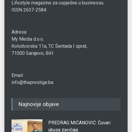
Lifestyle magazine za uspješne u businessu
ISSN 2637-2584
Adresa:
My Media d.o.o.
Kolodvorska 11a, TC Šentada I sprat,
71000 Sarajevo, BiH
Email:
info@theprestige.ba
Najnovije objave
PREDRAG MIĆANOVIĆ: Čuvari
ukusa zavičaja