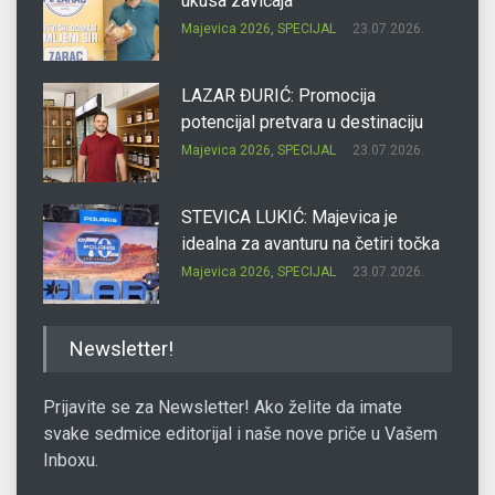
ukusa zavičaja
Majevica 2026
,
SPECIJAL
23.07.2026.
LAZAR ĐURIĆ: Promocija
potencijal pretvara u destinaciju
Majevica 2026
,
SPECIJAL
23.07.2026.
STEVICA LUKIĆ: Majevica je
idealna za avanturu na četiri točka
Majevica 2026
,
SPECIJAL
23.07.2026.
DRAGAN OSTOJIĆ: Moj karakter je
Newsletter!
iskovan na Majevici
Majevica 2026
,
SPECIJAL
23.07.2026.
Prijavite se za Newsletter! Ako želite da imate
svake sedmice editorijal i naše nove priče u Vašem
Inboxu.
SLAĐANA ZGONJANIN: Industrija
sa licem zajednice