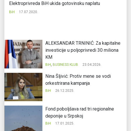
Elektroprivreda BiH ukida gotovinsku naplatu
Du
mi
BiH
17.07.2020.
Bi
ALEKSANDAR TRNINIĆ: Za kapitalne
investicije u poljoprivredi 30 miliona
KM
BiH
,
BUSINESS KLUB
23.04.2026.
Nina Šljivić: Protiv mene se vodi
orkestrirana kampanja
BiH
26.12.2025.
Fond poboljšava rad tri regionalne
deponije u Srpskoj
BiH
17.01.2025.