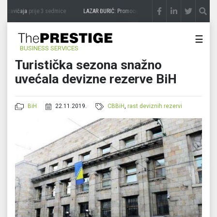
 zavičaja
prije 3 sedmice
LAZAR ĐURIĆ: Promocija potencijal pretvara u destinaciju
☰
BUSINESS SERVICES
Turistička sezona snažno
uvećala devizne rezerve BiH
BiH
22.11.2019.
CBBiH
,
rast deviznih rezervi