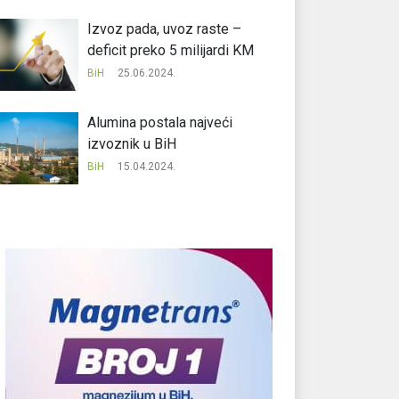
Izvoz pada, uvoz raste –
deficit preko 5 milijardi KM
BiH
25.06.2024.
Alumina postala najveći
izvoznik u BiH
BiH
15.04.2024.