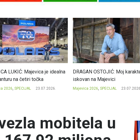
CA LUKIĆ: Majevica je idealna
DRAGAN OSTOJIĆ: Moj karakte
nturu na četiri točka
iskovan na Majevici
ca 2026
,
SPECIJAL
23.07.2026.
Majevica 2026
,
SPECIJAL
23.07.2026
vezla mobitela u