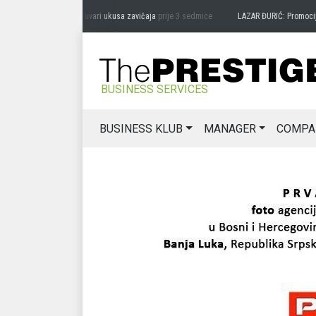
DRAG MIĆANOVIĆ: Čuvari ukusa zavičaja
prije 3 sedmice
LAZAR ĐURIĆ: Promocija pot
BUSINESS SERVICES
BUSINESS KLUB
MANAGER
COMPA