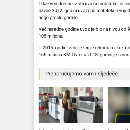
O kakvom trendu rasta uvoza mobitela i sličnih
davne 2012. godini uvezeno mobitela u vrijed
nego prošle godine.
Već naredne godine uvoz je bio na nivou od 9
105 miliona.
U 2016. godini zabilježen je rekordan skok od
166 miliona KM. Uvoz u 2018. godini je iznos
Preporučujemo vam i sljedeće: