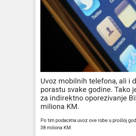
Uvoz mobilnih telefona, ali i
porastu svake godine. Tako 
za indirektno oporezivanje B
miliona KM.
Po tim podacima uvoz ove robe u prošloj godin
38 miliona KM.