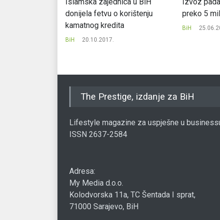
 željezničko
Islamska zajednica u BiH
Izvoz pada,
egionu
donijela fetvu o korištenju
preko 5 mil
kamatnog kredita
BiH
25.06.2
BiH
20.10.2017.
The Prestige, izdanje za BiH
Lifestyle magazine za uspješne u business
ISSN 2637-2584
Adresa:
My Media d.o.o.
Kolodvorska 11a, TC Šentada I sprat,
71000 Sarajevo, BiH