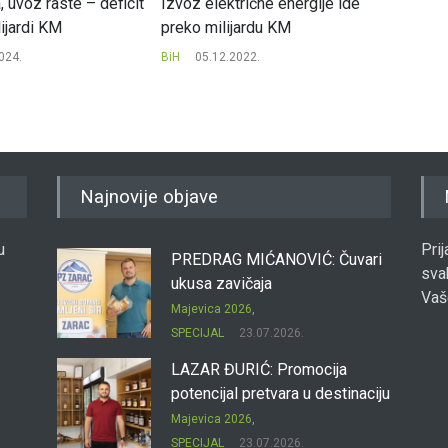
 uvoz raste – deficit
Izvoz električne energije ide
Zavod z
ijardi KM
preko milijardu KM
Rekord
024.
BiH
05.12.2022.
BiH
28
Najnovije objave
u
Pri
PREDRAG MIĆANOVIĆ: Čuvari
sva
ukusa zavičaja
Vaš
Majevica 2026
,
SPECIJAL
23.07.2026.
LAZAR ĐURIĆ: Promocija
potencijal pretvara u destinaciju
Majevica 2026
,
SPECIJAL
23.07.2026.