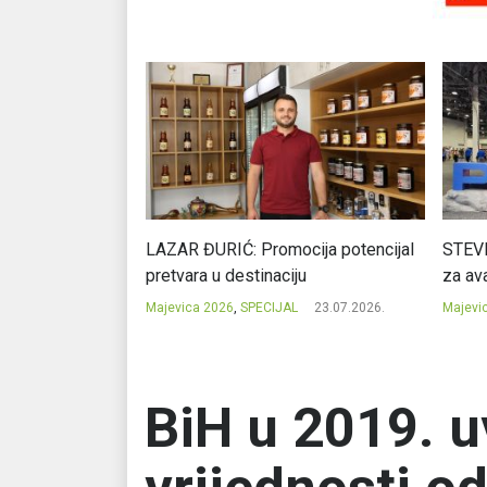
Ć: Čuvari ukusa
LAZAR ĐURIĆ: Promocija potencijal
STEVI
pretvara u destinaciju
za ava
23.07.2026.
Majevica 2026
,
SPECIJAL
23.07.2026.
Majevi
BiH u 2019. u