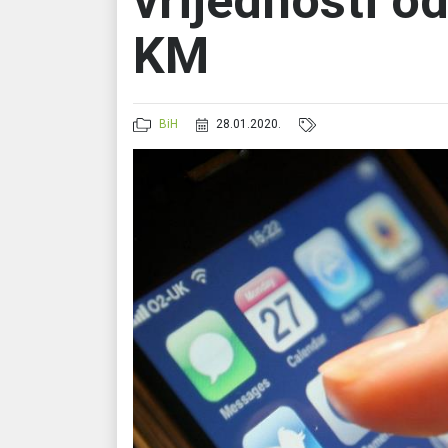
vrijednosti o
KM
BiH
28.01.2020.