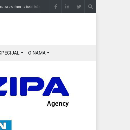
 avanturu na četiri točka
prije 3 sedmice
DRAGAN OSTOJIĆ: Moj karakter je iskovan
SPECIJAL
O NAMA