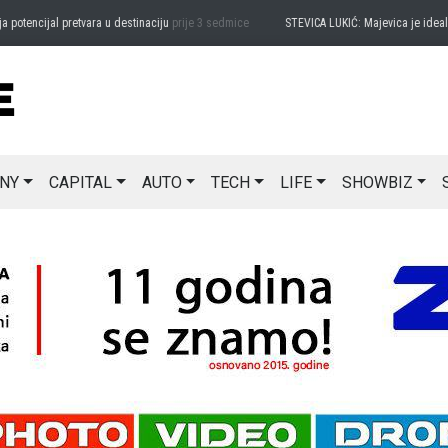
encijal pretvara u destinaciju
prije 3 sedmice
STEVICA LUKIĆ: Majevica je idealna za
NY
CAPITAL
AUTO
TECH
LIFE
SHOWBIZ