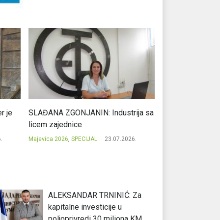
r je
SLAĐANA ZGONJANIN: Industrija sa
NIKOLA GAVRIĆ: L
licem zajednice
regionalni uspje
.
Majevica 2026
,
SPECIJAL
23.07.2026.
Majevica 2026
,
SPEC
ALEKSANDAR TRNINIĆ: Za
kapitalne investicije u
poljoprivredi 30 miliona KM