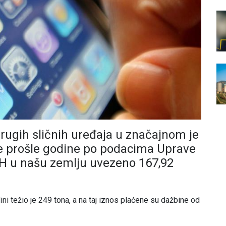
 drugih sličnih uređaja u značajnom je
je prošle godine po podacima Uprave
iH u našu zemlju uvezeno 167,92
i težio je 249 tona, a na taj iznos plaćene su dažbine od