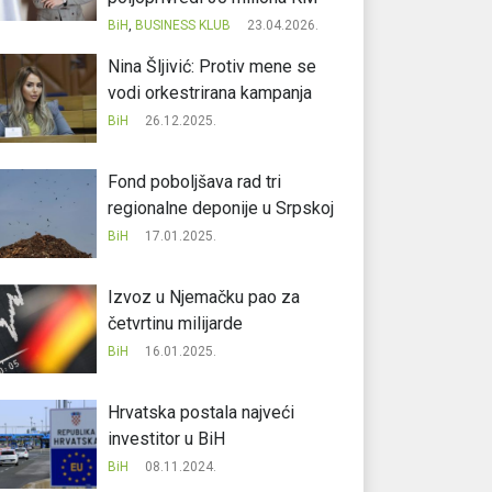
BiH
,
BUSINESS KLUB
23.04.2026.
Nina Šljivić: Protiv mene se
vodi orkestrirana kampanja
BiH
26.12.2025.
Fond poboljšava rad tri
regionalne deponije u Srpskoj
BiH
17.01.2025.
Izvoz u Njemačku pao za
četvrtinu milijarde
BiH
16.01.2025.
Hrvatska postala najveći
investitor u BiH
BiH
08.11.2024.