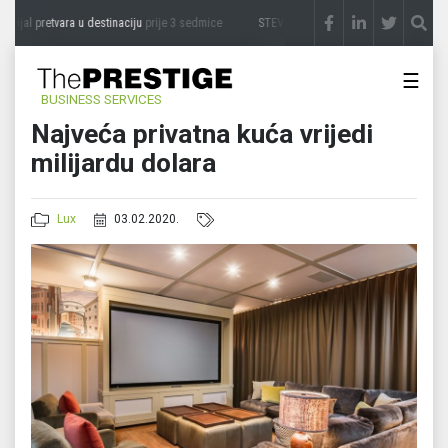
ijal pretvara u destinaciju
prije 3 sedmice
STEVICA LUKIĆ: Majevica je idealna za av
☰
BUSINESS SERVICES
Najveća privatna kuća vrijedi
milijardu dolara
Lux
03.02.2020.