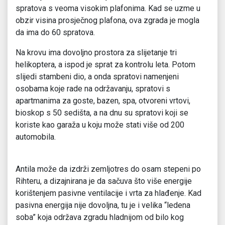
spratova s veoma visokim plafonima. Kad se uzme u
obzir visina prosječnog plafona, ova zgrada je mogla
da ima do 60 spratova.
Na krovu ima dovoljno prostora za slijetanje tri
helikoptera, a ispod je sprat za kontrolu leta. Potom
slijedi stambeni dio, a onda spratovi namenjeni
osobama koje rade na održavanju, spratovi s
apartmanima za goste, bazen, spa, otvoreni vrtovi,
bioskop s 50 sedišta, a na dnu su spratovi koji se
koriste kao garaža u koju može stati više od 200
automobila.
Antila može da izdrži zemljotres do osam stepeni po
Rihteru, a dizajnirana je da sačuva što više energije
korištenjem pasivne ventilacije i vrta za hlađenje. Kad
pasivna energija nije dovoljna, tu je i velika “ledena
soba” koja održava zgradu hladnijom od bilo kog