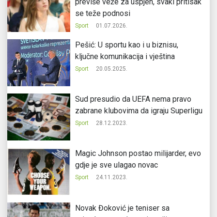
previše veže za uspjeh, svaki pritisak
se teže podnosi
Sport
01.07.2026.
Pešić: U sportu kao i u biznisu,
ključne komunikacija i vještina
Sport
20.05.2025.
Sud presudio da UEFA nema pravo
zabrane klubovima da igraju Superligu
Sport
28.12.2023.
Magic Johnson postao milijarder, evo
gdje je sve ulagao novac
Sport
24.11.2023.
Novak Đoković je teniser sa