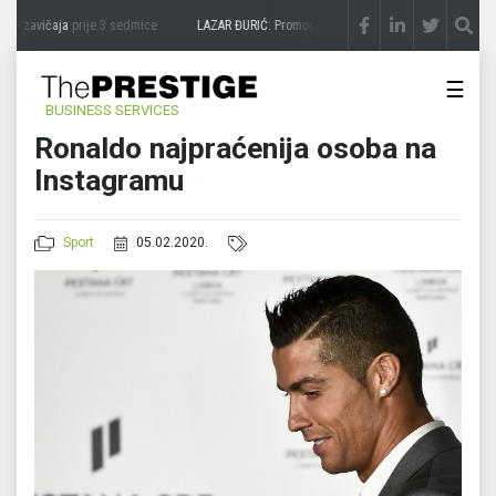
sa zavičaja
prije 3 sedmice
LAZAR ĐURIĆ: Promocija potencijal pretvara u destinacij
☰
BUSINESS SERVICES
Ronaldo najpraćenija osoba na
Instagramu
Sport
05.02.2020.