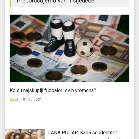
Preporučujemo vam i sljedeće:
Ko su najskuplji fudbaleri svih vremena?
Pr
Sport
01.09.2021.
Sp
LANA PUDAR: Kada se identitet