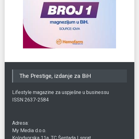
The Prestige, izdanje za BiH
Lifestyle magazine za uspješne u businessu
ISSN 2637-2584
Adresa:
My Media d.o.o.
Kolodvorska 11a, TC Šentada I sprat,