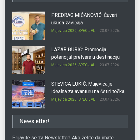
PREDRAG MIĆANOVIĆ: Čuvari
ukusa zavičaja
Majevica 2026
,
SPECIJAL
23.07.2026.
LAZAR ĐURIĆ: Promocija
potencijal pretvara u destinaciju
Majevica 2026
,
SPECIJAL
23.07.2026.
STEVICA LUKIĆ: Majevica je
idealna za avanturu na četiri točka
Majevica 2026
,
SPECIJAL
23.07.2026.
DRAGAN OSTOJIĆ: Moj karakter je
Newsletter!
iskovan na Majevici
Majevica 2026
,
SPECIJAL
23.07.2026.
Prijavite se za Newsletter! Ako želite da imate