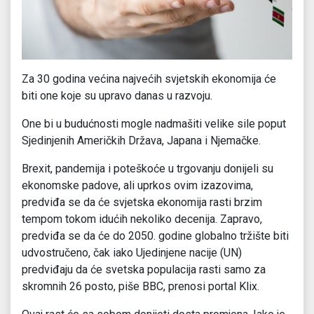
Za 30 godina većina najvećih svjetskih ekonomija će
biti one koje su upravo danas u razvoju.
One bi u budućnosti mogle nadmašiti velike sile poput
Sjedinjenih Američkih Država, Japana i Njemačke.
Brexit, pandemija i poteškoće u trgovanju donijeli su
ekonomske padove, ali uprkos ovim izazovima,
predviđa se da će svjetska ekonomija rasti brzim
tempom tokom idućih nekoliko decenija. Zapravo,
predviđa se da će do 2050. godine globalno tržište biti
udvostručeno, čak iako Ujedinjene nacije (UN)
predviđaju da će svetska populacija rasti samo za
skromnih 26 posto, piše BBC, prenosi portal Klix.