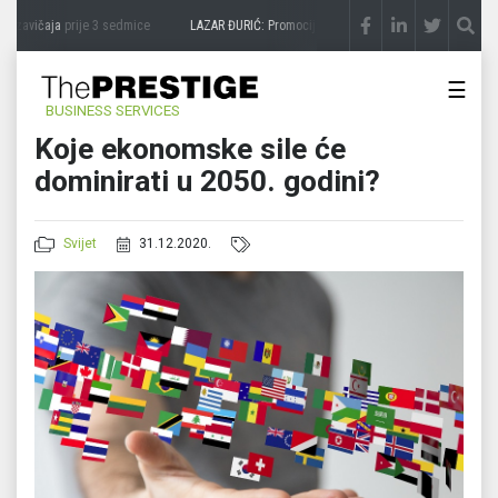
 zavičaja
prije 3 sedmice
LAZAR ĐURIĆ: Promocija potencijal pretvara u destinaciju
p
☰
BUSINESS SERVICES
Koje ekonomske sile će
dominirati u 2050. godini?
Svijet
31.12.2020.