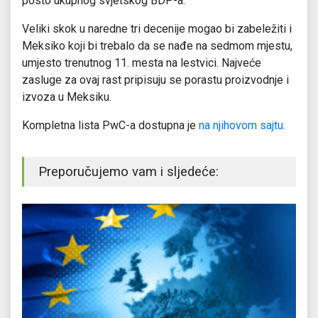
posto ukupnog svjetskog BDP-a.
Veliki skok u naredne tri decenije mogao bi zabeležiti i
Meksiko koji bi trebalo da se nađe na sedmom mjestu,
umjesto trenutnog 11. mesta na lestvici. Najveće
zasluge za ovaj rast pripisuju se porastu proizvodnje i
izvoza u Meksiku.
Kompletna lista PwC-a dostupna je
na njihovom sajtu.
Preporučujemo vam i sljedeće: