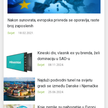
Nakon sunovrata, evropska privreda se oporavlja, raste
Iz
broj zaposlenih
Svi
Svijet
18.02.2021.
Kineski div, vlasnik ex-yu brenda, želi
dominaciju u SAD-u
Svijet
08.11.2024.
Najduži podvodni tunel na svijetu
gradi se između Danske i Njemačke
Svijet
25.06.2024.
Koje zemlje su najbogatije u Evropi