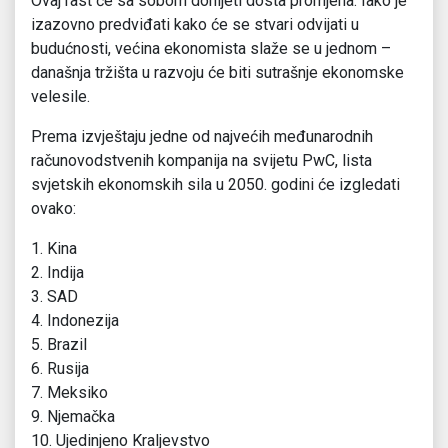
Ovaj rast će sa sobom donijeti dosta promjena. Iako je
izazovno predviđati kako će se stvari odvijati u
budućnosti, većina ekonomista slaže se u jednom –
današnja tržišta u razvoju će biti sutrašnje ekonomske
velesile.
Prema izvještaju jedne od najvećih međunarodnih
računovodstvenih kompanija na svijetu PwC, lista
svjetskih ekonomskih sila u 2050. godini će izgledati
ovako:
1. Kina
2. Indija
3. SAD
4. Indonezija
5. Brazil
6. Rusija
7. Meksiko
9. Njemačka
10. Ujedinjeno Kraljevstvo