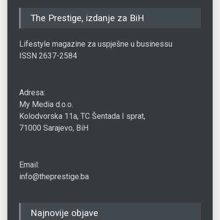
The Prestige, izdanje za BiH
Lifestyle magazine za uspješne u businessu
ISSN 2637-2584
Adresa:
My Media d.o.o.
Kolodvorska 11a, TC Šentada I sprat,
71000 Sarajevo, BiH
Email:
info@theprestige.ba
Najnovije objave