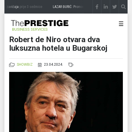
sa zavičaja
prije 3 sedmice
LAZAR ĐURIĆ: Promocija potencijal pretvara u destinacij
☰
BUSINESS SERVICES
Robert de Niro otvara dva
luksuzna hotela u Bugarskoj
SHOWBIZ
23.04.2024.