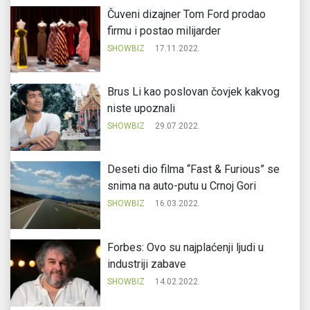
Čuveni dizajner Tom Ford prodao
firmu i postao milijarder
SHOWBIZ
17.11.2022.
Brus Li kao poslovan čovjek kakvog
niste upoznali
SHOWBIZ
29.07.2022.
Deseti dio filma “Fast & Furious” se
snima na auto-putu u Crnoj Gori
SHOWBIZ
16.03.2022.
Forbes: Ovo su najplaćenji ljudi u
industriji zabave
SHOWBIZ
14.02.2022.