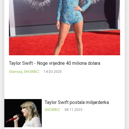
Taylor Swift - Noge vrijedne 40 miliona dolara
Ta
Glamour
,
SHOWBIZ
14.03.2020.
S
Taylor Swift postala milijarderka
SHOWBIZ
08.11.2023.