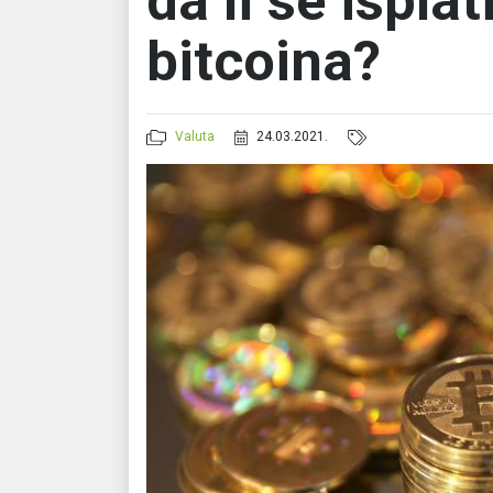
da li se ispla
bitcoina?
Valuta
24.03.2021.