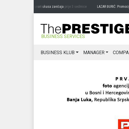
AG MIĆANOVIĆ: Čuvari ukusa zavičaja
prije 3 sedmice
LAZAR ĐURIĆ: Promocija poten
BUSINESS SERVICES
BUSINESS KLUB
MANAGER
COMPA