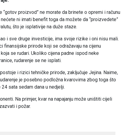
aje.
e “gotov proizvod” ne morate da brinete o opremi i računu
li nećete ni imati benefit toga da možete da “proizvedete”
alutu, što je isplativije na duže staze.
ao i sve druge investicije, ima svoje rizike i oni nisu mali.
ci finansijske prirode koji se odražavaju na cijenu
 koja se rudari. Ukoliko cijena padne ispod neke
nice, rudarenje se ne isplati.
postoje i rizici tehničke prirode, zaključuje Jejina. Naime,
udarenje je posebno podložna kvarovima zbog toga što
 24 sata sedam dana u nedjelji.
enti. Na primjer, kvar na napajanju može uništiti cijeli
azvati i požar.