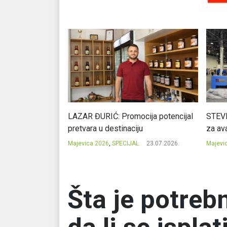
Ć: Čuvari ukusa
LAZAR ĐURIĆ: Promocija potencijal
STEVI
pretvara u destinaciju
za ava
23.07.2026.
Majevica 2026
,
SPECIJAL
23.07.2026.
Majevi
Šta je potrebn