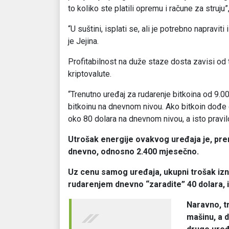
to koliko ste platili opremu i račune za struju”
“U suštini, isplati se, ali je potrebno napravi
je Jejina.
Profitabilnost na duže staze dosta zavisi od te
kriptovalute.
“Trenutno uređaj za rudarenje bitkoina od 9.0
bitkoinu na dnevnom nivou. Ako bitkoin dođe d
oko 80 dolara na dnevnom nivou, a isto pravilo
Utrošak energije ovakvog uređaja je, pre
dnevno, odnosno 2.400 mjesečno.
Uz cenu samog uređaja, ukupni trošak izno
rudarenjem dnevno “zaradite” 40 dolara, in
Naravno, t
mašinu, a 