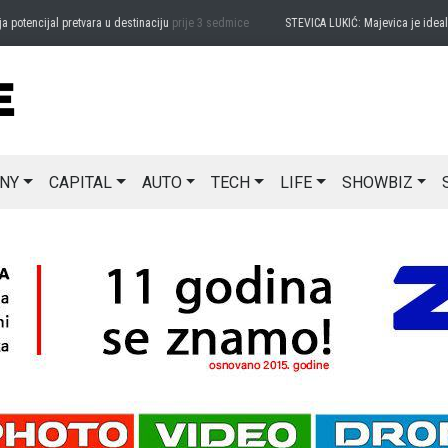
cijal pretvara u destinaciju
prije 3 sedmice
STEVICA LUKIĆ: Majevica je idealna za 
NY
CAPITAL
AUTO
TECH
LIFE
SHOWBIZ