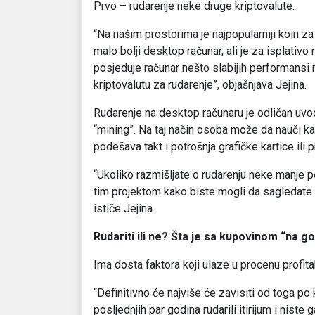
Prvo – rudarenje neke druge kriptovalute.
“Na našim prostorima je najpopularniji koin za 
malo bolji desktop računar, ali je za isplativ
posjeduje računar nešto slabijih performansi m
kriptovalutu za rudarenje”, objašnjava Jejina.
Rudarenje na desktop računaru je odličan uvo
“mining”. Na taj način osoba može da nauči ka
podešava takt i potrošnja grafičke kartice ili 
“Ukoliko razmišljate o rudarenju neke manje 
tim projektom kako biste mogli da sagledate vr
ističe Jejina.
Rudariti ili ne? Šta je sa kupovinom “na g
Ima dosta faktora koji ulaze u procenu profita
“Definitivno će najviše će zavisiti od toga po 
posljednjih par godina rudarili itirijum i nist