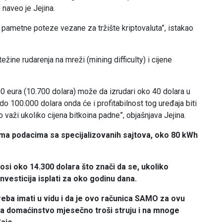
, naveo je Jejina.
ti i pametne poteze vezane za tržište kriptovaluta”, istakao
žine rudarenja na mreži (mining difficulty) i cijene
00 eura (10.700 dolara) može da izrudari oko 40 dolara u
o 100.000 dolara onda će i profitabilnost tog uređaja biti
 važi ukoliko cijena bitkoina padne”, objašnjava Jejina.
ma podacima sa specijalizovanih sajtova, oko 80 kWh
si oko 14.300 dolara što znači da se, ukoliko
vesticija isplati za oko godinu dana.
reba imati u vidu i da je ovo računica SAMO za ovu
da domaćinstvo mjesečno troši struju i na mnoge