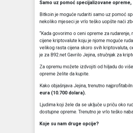
Samo uz pomoć specijalizovane opreme, a 
Bitkoin je moguće rudariti samo uz pomoć spec
nekoliko mjeseci je vrlo teško uopšte naći zb
“Kada govorimo o ceni opreme za rudarenje, 
cijene kriptovalute koju je njome moguće rudar
velikog rasta cijena skoro svih kriptovaluta,
je za B92.net Gavrilo Jejina, stručnjak za krip
Za opremu možete izdvojiti od hiljadu do više 
opreme želite da kupite.
Kako objašnjava Jejina, trenutno najprofitabilni
eura (10.700 dolara).
Ljudima koji žele da se uključe u priču oko ru
dostupne opreme. Trenutno je vrlo teško nabav
Koje su nam druge opcije?