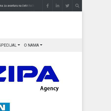
avanturu na četiri točka
prije 3 sedmice
DRAGAN OSTOJIĆ: Moj karakter je iskovan n
SPECIJAL
O NAMA