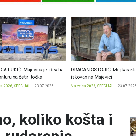
CA LUKIĆ: Majevica je idealna
DRAGAN OSTOJIĆ: Moj karakte
nturu na četiri točka
iskovan na Majevici
ca 2026
,
SPECIJAL
23.07.2026.
Majevica 2026
,
SPECIJAL
23.07.2026
o, koliko košta i