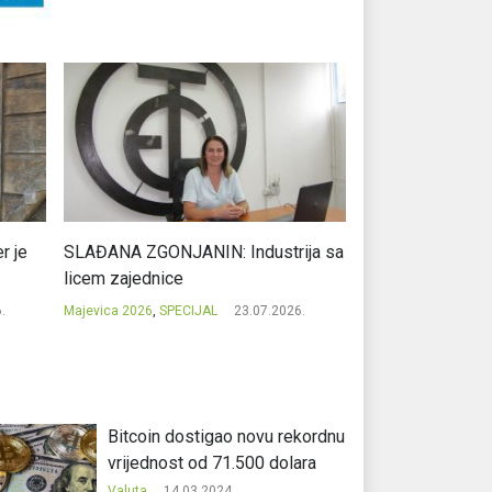
r je
SLAĐANA ZGONJANIN: Industrija sa
NIKOLA GAVRIĆ: L
licem zajednice
regionalni uspje
.
Majevica 2026
,
SPECIJAL
23.07.2026.
Majevica 2026
,
SPEC
Bitcoin dostigao novu rekordnu
vrijednost od 71.500 dolara
Valuta
14.03.2024.