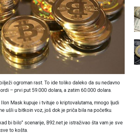
, bilježi ogroman rast. To ide toliko daleko da su nedavno
ordi – prvi put 59.000 dolara, a zatim 60.000 dolara.
 Ilon Mask kupuje i tvituje o kriptovalutama, mnogo ljudi
me ušli u bitkoin voz, još dok je priča bila na početku.
ad bi bilo” scenarije, B92.net je istraživao šta vam je sve
sve to košta.