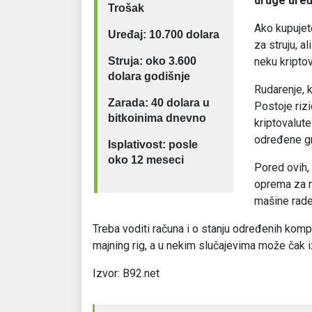
druge uređ
Trošak
Ako kupujet
Uređaj: 10.700 dolara
za struju, a
Struja: oko 3.600
neku kriptov
dolara godišnje
Rudarenje, k
Zarada: 40 dolara u
Postoje rizi
bitkoinima dnevno
kriptovalute
određene gra
Isplativost: posle
oko 12 meseci
Pored ovih, 
oprema za r
mašine rade
Treba voditi računa i o stanju određenih kompon
majning rig, a u nekim slučajevima može čak iz
Izvor: B92.net