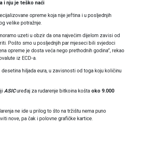
i nju je teško naći
ijalizovane opreme koja nije jeftina i u posljednjih
og velike potražnje.
moramo uzeti u obzir da ona najvećim dijelom zavisi od
iti. Pošto smo u posljednjih par mjeseci bili svjedoci
 cena opreme je dosta veća nego prethodnih godina”, rekao
tovalute iz ECD-a.
desetina hiljada eura, u zavisnosti od toga koju količinu
ji
ASIC
uređaj za rudarenje bitkoina košta
oko 9.000
darenja ne ide u prilog to što na tržištu nema puno
iti nove, pa čak i polovne grafičke kartice.