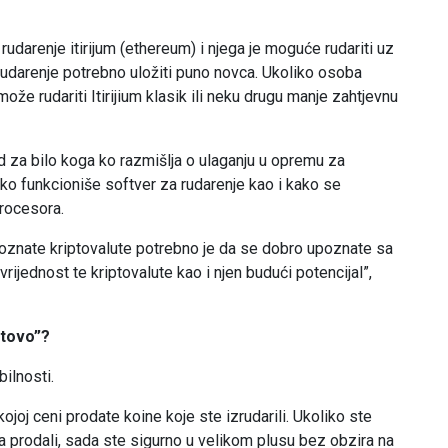
rudarenje itirijum (ethereum) i njega je moguće rudariti uz
o rudarenje potrebno uložiti puno novca. Ukoliko osoba
ože rudariti Itirijium klasik ili neku drugu manje zahtjevnu
d za bilo koga ko razmišlja o ulaganju u opremu za
ko funkcioniše softver za rudarenje kao i kako se
procesora.
poznate kriptovalute potrebno je da se dobro upoznate sa
ijednost te kriptovalute kao i njen budući potencijal”,
otovo”?
bilnosti.
kojoj ceni prodate koine koje ste izrudarili. Ukoliko ste
e ga prodali, sada ste sigurno u velikom plusu bez obzira na