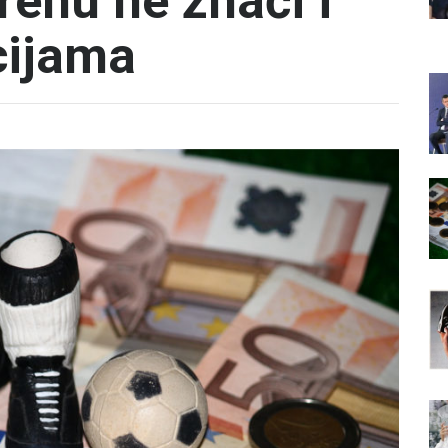
renu ne znači i
cijama