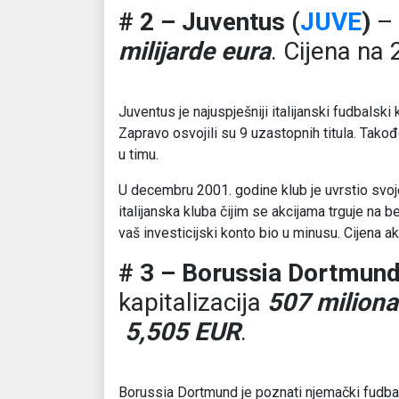
# 2 – Juventus (
JUVE
)
– 
milijarde eura
. Cijena na
Juventus je najuspješniji italijanski fudbalski 
Zapravo osvojili su 9 uzastopnih titula. Takođ
u timu.
U decembru 2001. godine klub je uvrstio svoje 
italijanska kluba čijim se akcijama trguje na 
vaš investicijski konto bio u minusu. Cijena a
# 3 – Borussia Dortmund
kapitalizacija
507 miliona
5,505 EUR
.
Borussia Dortmund je poznati njemački fudbal