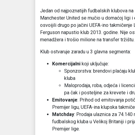
Jedan od najpoznatijih fudbalskih klubova na 
Manchester United se mučio u domaćoj ligi i
osvoijili drugo po jačini UEFA-ino takmičenje
Ferguson napustio klub 2013. godine. Nije osv
menadžera i trošio milione na transfer tržištu.
Klub ostvaruje zaradu u 3 glavna segmenta:
Komercijalni
koji uključuje:
Sponzorstva: brendovi plaćaju klu
kluba
Maloprodaja, roba, odjeća i licenc
pa čak i posteljine za krevete i 
Emitovanje
: Prihod od emitovanja poti
Premijer ligu, UEFA-ina klupska takmičen
Matchday
: Prodaja ulaznica za 74.140 
fudbalskog kluba u Velikoj Britaniji i p
Premijer lige.