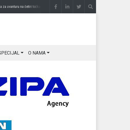
vanturu na četiri točka
prije 2 sedmice
DRAGAN OSTOJIĆ: Moj karakter je iskovan na
SPECIJAL
O NAMA