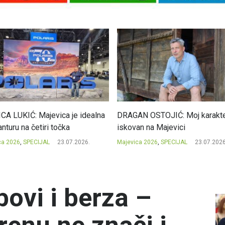
CA LUKIĆ: Majevica je idealna
DRAGAN OSTOJIĆ: Moj karakte
nturu na četiri točka
iskovan na Majevici
ca 2026
,
SPECIJAL
23.07.2026.
Majevica 2026
,
SPECIJAL
23.07.2026
bovi i berza –