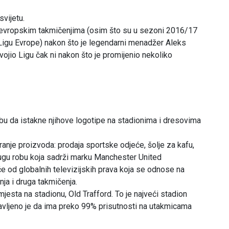
svijetu.
 evropskim takmičenjima (osim što su u sezoni 2016/17
 Ligu Evrope) nakon što je legendarni menadžer Aleks
ojio Ligu čak ni nakon što je promijenio nekoliko
bu da istakne njihove logotipe na stadionima i dresovima
iranje proizvoda: prodaja sportske odjeće, šolje za kafu,
drugu robu koja sadrži marku Manchester United
če od globalnih televizijskih prava koja se odnose na
ja i druga takmičenja.
mjesta na stadionu, Old Trafford. To je najveći stadion
rijavljeno je da ima preko 99% prisutnosti na utakmicama