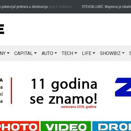
ijal pretvara u destinaciju
prije 2 sedmice
STEVICA LUKIĆ: Majevica je idealna za a
NY
CAPITAL
AUTO
TECH
LIFE
SHOWBIZ