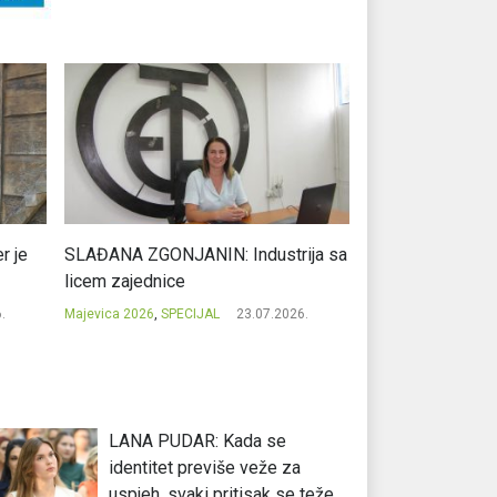
r je
SLAĐANA ZGONJANIN: Industrija sa
NIKOLA GAVRIĆ: L
licem zajednice
regionalni uspje
.
Majevica 2026
,
SPECIJAL
23.07.2026.
Majevica 2026
,
SPEC
LANA PUDAR: Kada se
identitet previše veže za
uspjeh, svaki pritisak se teže