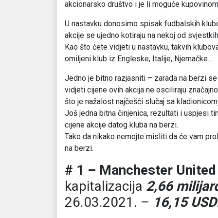
akcionarsko društvo i je li moguće kupovinom 
U nastavku donosimo spisak fudbalskih klubova
akcije se ujedno kotiraju na nekoj od svjestkih
Kao što ćete vidjeti u nastavku, takvih klubo
omiljeni klub iz Engleske, Italije, Njemačke…
Jedno je bitno razjasniti – zarada na berzi se
vidjeti cijene ovih akcija ne osciliraju značajno
što je nažalost najčešći slučaj sa kladionicom
Još jedna bitna činjenica, rezultati i uspjesi
cijene akcije datog kluba na berzi.
Tako da nikako nemojte misliti da će vam pr
na berzi.
# 1 – Manchester United 
kapitalizacija
2,66 milijar
26.03.2021. –
16,15 USD