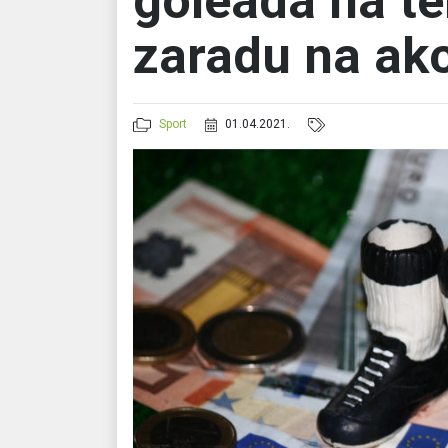
goleada na te
zaradu na ak
Sport
01.04.2021.