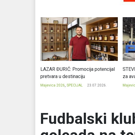
Ć: Čuvari ukusa
LAZAR ĐURIĆ: Promocija potencijal
STEVI
pretvara u destinaciju
za ava
23.07.2026.
Majevica 2026
,
SPECIJAL
23.07.2026.
Majevi
Fudbalski klu