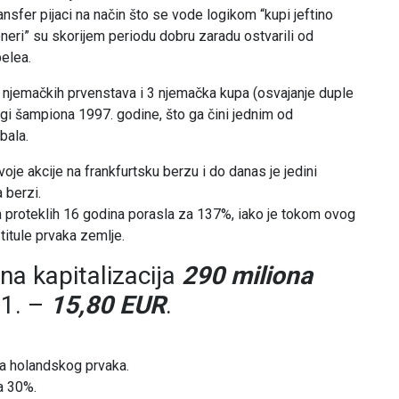
ansfer pijaci na način što se vode logikom “kupi jeftino
oneri” su skorijem periodu dobru zaradu ostvarili od
elea.
h njemačkih prvenstava i 3 njemačka kupa (osvajanje duple
Ligi šampiona 1997. godine, što ga čini jednim od
bala.
je akcije na frankfurtsku berzu i do danas je jedini
a berzi.
m proteklih 16 godina porasla za 137%, iako je tokom ovog
itule prvaka zemlje.
na kapitalizacija
290 miliona
21. –
15,80 EUR
.
la holandskog prvaka.
a 30%.