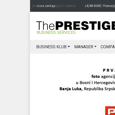
G MIĆANOVIĆ: Čuvari ukusa zavičaja
prije 2 sedmice
LAZAR ĐURIĆ: Promocija potenc
BUSINESS SERVICES
BUSINESS KLUB
MANAGER
COMPA