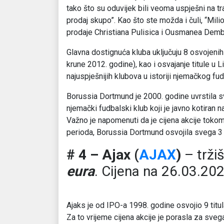
tako što su oduvijek bili veoma uspješni na tr
prodaj skupo”. Kao što ste možda i čuli, “Mili
prodaje Christiana Pulisica i Ousmanea Demb
Glavna dostignuća kluba uključuju 8 osvojeni
krune 2012. godine), kao i osvajanje titule u 
najuspješnijih klubova u istoriji njemačkog fud
Borussia Dortmund je 2000. godine uvrstila svo
njemački fudbalski klub koji je javno kotiran n
Važno je napomenuti da je cijena akcije toko
perioda, Borussia Dortmund osvojila svega 3 t
# 4 – Ajax (
AJAX
)
– tržiš
eura
. Cijena na 26.03.20
Ajaks je od IPO-a 1998. godine osvojio 9 titu
Za to vrijeme cijena akcije je porasla za sveg