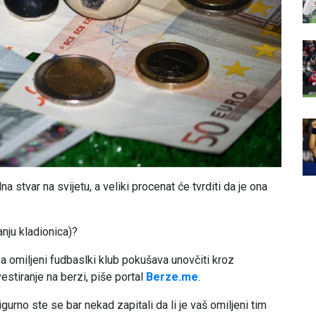
 stvar na svijetu, a veliki procenat će tvrditi da je ona
anju kladionica)?
za omiljeni fudbaslki klub pokušava unovčiti kroz
estiranje na berzi, piše portal
Berze.me
.
gurno ste se bar nekad zapitali da li je vaš omiljeni tim