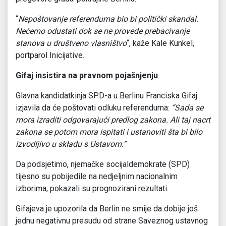
“
Nepoštovanje referenduma bio bi politički skandal.
Nećemo odustati dok se ne provede prebacivanje
stanova u društveno vlasništvo
“, kaže Kale Kunkel,
portparol Inicijative.
Gifaj insistira na pravnom pojašnjenju
Glavna kandidatkinja SPD-a u Berlinu Franciska Gifaj
izjavila da će poštovati odluku referenduma:
“Sada se
mora izraditi odgovarajući predlog zakona. Ali taj nacrt
zakona se potom mora ispitati i ustanoviti šta bi bilo
izvodljivo u składu s Ustavom.”
Da podsjetimo, njemačke socijaldemokrate (SPD)
tijesno su pobijedile na nedjeljnim nacionalnim
izborima, pokazali su prognozirani rezultati.
Gifajeva je upozorila da Berlin ne smije da dobije još
jednu negativnu presudu od strane Saveznog ustavnog