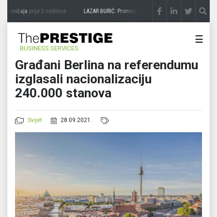
 zavičaja
prije 3 sedmice
LAZAR ĐURIĆ: Promocija potencijal pretvara u destinaciju
p
☰
BUSINESS SERVICES
Građani Berlina na referendumu
izglasali nacionalizaciju
240.000 stanova
Svijet
28.09.2021.