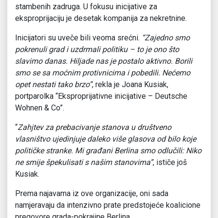
stambenih zadruga. U fokusu inicijative za
eksproprijaciju je desetak kompanija za nekretnine.
Inicijatori su uveče bili veoma srećni.
“Zajedno smo
pokrenuli grad i uzdrmali politiku – to je ono što
slavimo danas. Hiljade nas je postalo aktivno. Borili
smo se sa moćnim protivnicima i pobedili. Nećemo
opet nestati tako brzo”
, rekla je Joana Kusiak,
portparolka “Eksproprijativne inicijative – Deutsche
Wohnen & Co”.
“
Zahjtev za prebacivanje stanova u društveno
vlasništvo ujedinjuje daleko više glasova od bilo koje
političke stranke. Mi građani Berlina smo odlučili: Niko
ne smije špekulisati s našim stanovima”
, ističe još
Kusiak.
Prema najavama iz ove organizacije, oni sada
namjeravaju da intenzivno prate predstojeće koalicione
pregovore grada-pokrajine Berlina.