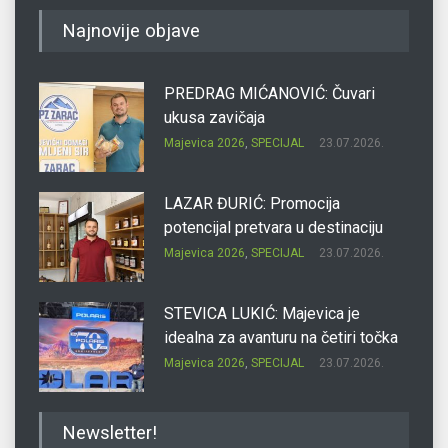
Najnovije objave
PREDRAG MIĆANOVIĆ: Čuvari
ukusa zavičaja
Majevica 2026
,
SPECIJAL
23.07.2026.
LAZAR ĐURIĆ: Promocija
potencijal pretvara u destinaciju
Majevica 2026
,
SPECIJAL
23.07.2026.
STEVICA LUKIĆ: Majevica je
idealna za avanturu na četiri točka
Majevica 2026
,
SPECIJAL
23.07.2026.
DRAGAN OSTOJIĆ: Moj karakter je
Newsletter!
iskovan na Majevici