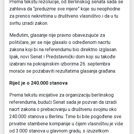
Prema tekstu rezolucije, od Berlinskog senata sada se
zahteva da “preduzme sve mjere” koje su neophodne
za prenos nekretnina u društveno vlasništvo i da u tu
svrhu izradi zakon.
Međutim, glasanje nije pravno obavezujuće za
političare, jer se nije glasalo o određenom nacrtu
zakona koji bi na referendumu bio direktno izglasan.
Ipak, novi Senat i Predstavnički dom koji su takođe
izabrani na pokrajinskim izborima 26. septembra
moraće se pozabaviti rezultatima glasanja građana.
Riječ je o 240.000 stanova
Prema tekstu inicijative za organizaciju berlinskog
referenduma, budući Senat sada je pozvan da izradi
nacrt zakona o prebacivanju u društvenu svojinu oko
240.000 stanova u Berlinu. Time bi bile pogođene sve
privatne stambene kompanije u čijem vlasništvu je više
od 3.000 stanova u glavnom gradu, s izuzetkom