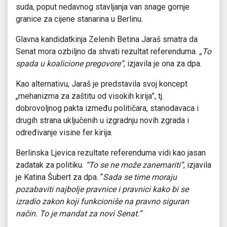
suda, poput nedavnog stavljanja van snage gornje
granice za cijene stanarina u Berlinu.
Glavna kandidatkinja Zelenih Betina Jaraš smatra da
Senat mora ozbiljno da shvati rezultat referenduma.
„To
spada u koalicione pregovore”
, izjavila je ona za dpa.
Kao alternativu, Jaraš je predstavila svoj koncept
„mehanizma za zaštitu od visokih kirija”, tj.
dobrovoljnog pakta između političara, stanodavaca i
drugih strana uključenih u izgradnju novih zgrada i
određivanje visine fer kirija.
Berlinska Ljevica rezultate referenduma vidi kao jasan
zadatak za politiku.
“To se ne može zanemariti”
, izjavila
je Katina Šubert za dpa. “
Sada se time moraju
pozabaviti najbolje pravnice i pravnici kako bi se
izradio zakon koji funkcioniše na pravno siguran
način. To je mandat za novi Senat.”