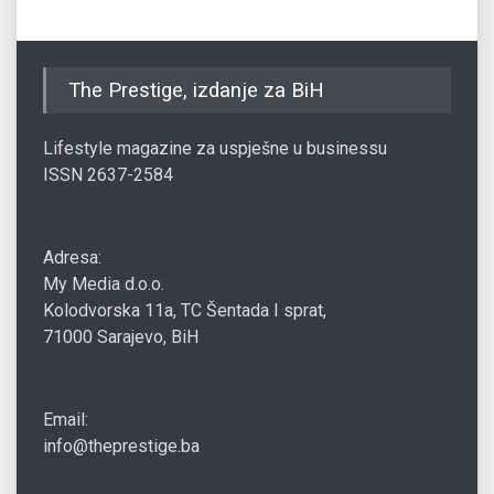
The Prestige, izdanje za BiH
Lifestyle magazine za uspješne u businessu
ISSN 2637-2584
Adresa:
My Media d.o.o.
Kolodvorska 11a, TC Šentada I sprat,
71000 Sarajevo, BiH
Email:
info@theprestige.ba