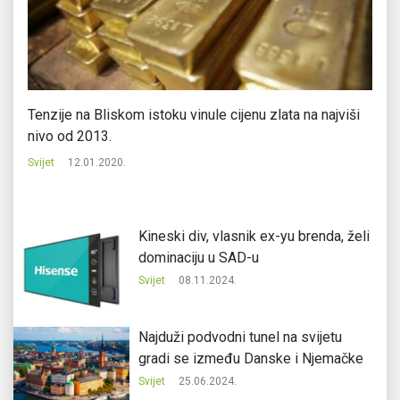
Tenzije na Bliskom istoku vinule cijenu zlata na najviši
Ja
nivo od 2013.
Svi
Svijet
12.01.2020.
Kineski div, vlasnik ex-yu brenda, želi
dominaciju u SAD-u
Svijet
08.11.2024.
Najduži podvodni tunel na svijetu
gradi se između Danske i Njemačke
Svijet
25.06.2024.